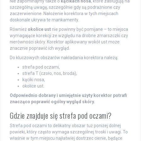
Nie zapominajmy także o
kącikach nosa
, które zasługują na
szczególną uwagę, szczególnie gdy są podrażnione czy
zaczerwienione. Nałożenie korektora w tych miejscach
doskonale ukrywa te mankamenty.
Również
okolice ust
nie powinny być pomijane – to miejsca
wymagające korekcji ze względu na drobne zmarszczki czy
nierówności skóry. Korektor aplikowany wokół ust może
znacznie poprawić ich wygląd.
Do kluczowych obszarów nakładania korektora należą:
strefa pod oczami,
strefa T (czoło, nos, broda),
kąciki nosa,
okolice ust.
Odpowiednio dobrany i umiejętnie użyty korektor potrafi
znacząco poprawić ogólny wygląd skóry.
Gdzie znajduje się strefa pod oczami?
Strefa pod oczami to delikatny obszar tuż poniżej dolnej
powieki, który często wymaga szczególnej troski i uwagi. To
właśnie w tym miejscu najłatwiej dostrzec cienie, będące