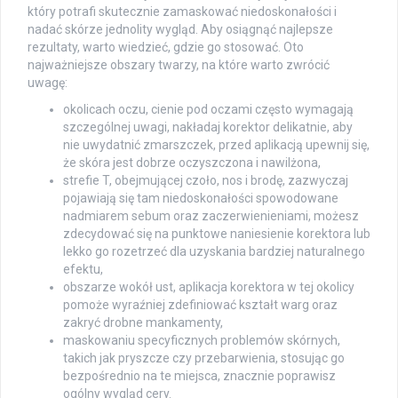
który potrafi skutecznie zamaskować niedoskonałości i
nadać skórze jednolity wygląd. Aby osiągnąć najlepsze
rezultaty, warto wiedzieć, gdzie go stosować. Oto
najważniejsze obszary twarzy, na które warto zwrócić
uwagę:
okolicach oczu, cienie pod oczami często wymagają
szczególnej uwagi, nakładaj korektor delikatnie, aby
nie uwydatnić zmarszczek, przed aplikacją upewnij się,
że skóra jest dobrze oczyszczona i nawilżona,
strefie T, obejmującej czoło, nos i brodę, zazwyczaj
pojawiają się tam niedoskonałości spowodowane
nadmiarem sebum oraz zaczerwienieniami, możesz
zdecydować się na punktowe naniesienie korektora lub
lekko go rozetrzeć dla uzyskania bardziej naturalnego
efektu,
obszarze wokół ust, aplikacja korektora w tej okolicy
pomoże wyraźniej zdefiniować kształt warg oraz
zakryć drobne mankamenty,
maskowaniu specyficznych problemów skórnych,
takich jak pryszcze czy przebarwienia, stosując go
bezpośrednio na te miejsca, znacznie poprawisz
ogólny wygląd cery.