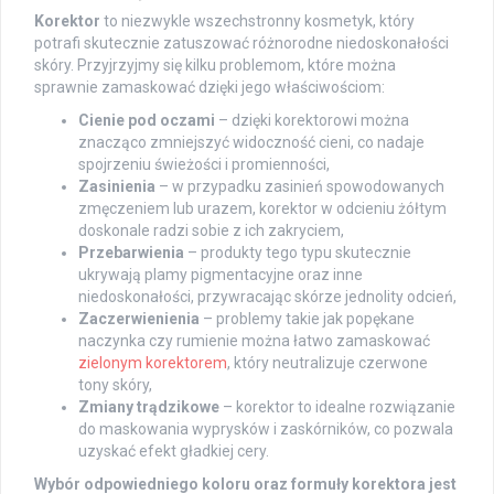
Korektor
to niezwykle wszechstronny kosmetyk, który
potrafi skutecznie zatuszować różnorodne niedoskonałości
skóry. Przyjrzyjmy się kilku problemom, które można
sprawnie zamaskować dzięki jego właściwościom:
Cienie pod oczami
– dzięki korektorowi można
znacząco zmniejszyć widoczność cieni, co nadaje
spojrzeniu świeżości i promienności,
Zasinienia
– w przypadku zasinień spowodowanych
zmęczeniem lub urazem, korektor w odcieniu żółtym
doskonale radzi sobie z ich zakryciem,
Przebarwienia
– produkty tego typu skutecznie
ukrywają plamy pigmentacyjne oraz inne
niedoskonałości, przywracając skórze jednolity odcień,
Zaczerwienienia
– problemy takie jak popękane
naczynka czy rumienie można łatwo zamaskować
zielonym korektorem
, który neutralizuje czerwone
tony skóry,
Zmiany trądzikowe
– korektor to idealne rozwiązanie
do maskowania wyprysków i zaskórników, co pozwala
uzyskać efekt gładkiej cery.
Wybór odpowiedniego koloru oraz formuły korektora jest