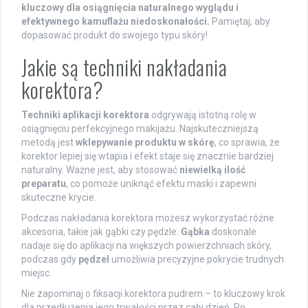
kluczowy dla osiągnięcia naturalnego wyglądu i
efektywnego kamuflażu niedoskonałości.
Pamiętaj, aby
dopasować produkt do swojego typu skóry!
Jakie są techniki nakładania
korektora?
Techniki aplikacji korektora
odgrywają istotną rolę w
osiągnięciu perfekcyjnego makijażu. Najskuteczniejszą
metodą jest
wklepywanie produktu w skórę
, co sprawia, że
korektor lepiej się wtapia i efekt staje się znacznie bardziej
naturalny. Ważne jest, aby stosować
niewielką ilość
preparatu
, co pomoże uniknąć efektu maski i zapewni
skuteczne krycie.
Podczas nakładania korektora możesz wykorzystać różne
akcesoria, takie jak gąbki czy pędzle.
Gąbka
doskonale
nadaje się do aplikacji na większych powierzchniach skóry,
podczas gdy
pędzel
umożliwia precyzyjne pokrycie trudnych
miejsc.
Nie zapominaj o fiksacji korektora pudrem – to kluczowy krok
dla przedłużenia jego trwałości przez cały dzień. Po