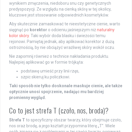
wynikiem zmęczenia, niedoboru snu czy genetycznych
predyspozycji. Ze względu na cienką skórę w tej okolicy,
kluczowe jest stosowanie odpowiednich kosmetyków.
Aby skutecznie zamaskować te nieestetyczne cienie, warto
sięgnąć po
korektor
o odcieniu jaśniejszym niż
naturalny
kolor skóry
. Taki wybór doda blasku i świeżości temu
rejonowi. Pamiętaj jednak, aby aplikować korektor z dużą
ostrożnością, by nie obciążyć wrażliwej skóry wokół oczu.
Nie zapomnij również o technice nakładania produktu.
Najlepiej aplikować go w formie trójkąta:
podstawę umieść przy linii rzęs,
szpic skieruj ku policzkowi.
Taki sposób nie tylko doskonale maskuje cienie, ale także
optycznie unosi spojrzenie, nadając mu bardziej
promienny wygląd.
Co to jest strefa T (czoło, nos, broda)?
Strefa T
to specyficzny obszar twarzy, który obejmuje czoło,
nos oraz brodę, a jego kształt przypomina literę „T”. Wiele
osób zmaga się z problemami w tej części twarzy, ponieważ