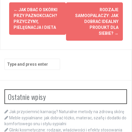
Post
←
JAK DBAĆ O SKÓRKI
RODZAJE
navigation
PRZY PAZNOKCIACH?
SAMOOPALACZY: JAK
PRZYCZYNY,
DOBRAĆ IDEALNY
PIELĘGNACJA I DIETA
PRODUKT DLA
SIEBIE?
→
Search
for:
Ostatnie wpisy
Jak przyciemnić karnację? Naturalne metody na zdrową skórę
Meble sypialniane: jak dobrać łóżko, materac, szafę i dodatki do
komfortowego snu i stylu sypialni
Glinki kosmetyczne: rodzaje, właściwości i efekty stosowania