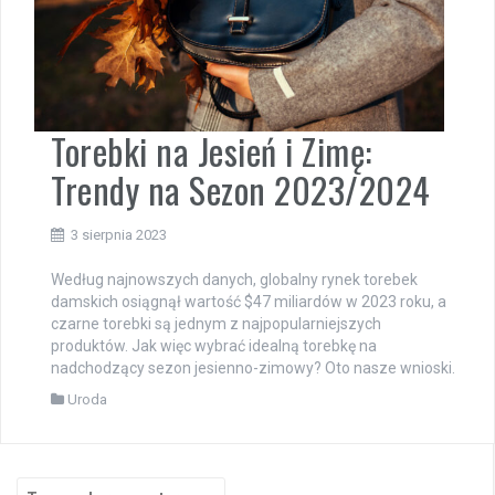
Torebki na Jesień i Zimę:
Trendy na Sezon 2023/2024
3 sierpnia 2023
Według najnowszych danych, globalny rynek torebek
damskich osiągnął wartość $47 miliardów w 2023 roku, a
czarne torebki są jednym z najpopularniejszych
produktów. Jak więc wybrać idealną torebkę na
nadchodzący sezon jesienno-zimowy? Oto nasze wnioski.
Uroda
Search