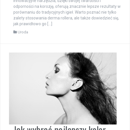
innowacyjne narzędzia, dzięki swojej twardości i
odporności na korozję, oferują znacznie lepsze rezultaty w
porównaniu do tradycyjnych igieł. Warto poznać nie tylko
zalety stosowania derma rollera, ale także dowiedzieć się,
jak prawidłowo go […]
Uroda
Jak wybrać najlepszy kolor