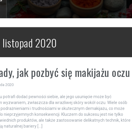
:
listopad 2020
ady, jak pozbyć się makijażu oczu
ada 2020
u potrafi dodać pewności siebie, ale jego usunięcie może być
 wyzwaniem, zwłaszcza dla wrażliwej skóry wokół oczu. Wiele osób
z podrażnieniami i trudnościami w skutecznym demakijażu, co może
o nieprzyjemnych konsekwencji. Kluczem do sukcesu jest nie tylko
iednich produktów, ale także zastosowanie delikatnych technik, które
ą naturalnej bariery […]