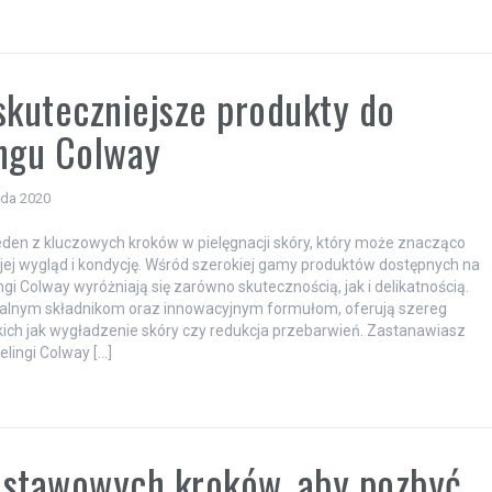
skuteczniejsze produkty do
ngu Colway
ada 2020
jeden z kluczowych kroków w pielęgnacji skóry, który może znacząco
jej wygląd i kondycję. Wśród szerokiej gamy produktów dostępnych na
ngi Colway wyróżniają się zarówno skutecznością, jak i delikatnością.
ralnym składnikom oraz innowacyjnym formułom, oferują szereg
akich jak wygładzenie skóry czy redukcja przebarwień. Zastanawiasz
eelingi Colway […]
dstawowych kroków, aby pozbyć