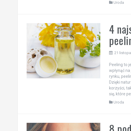
Uroda
4 naj
peeli
21 listop
Peeling to 
wpłynąć na 
rynku, peeli
Dzięki natu
korzyści, t
się, które p
Uroda
8 po