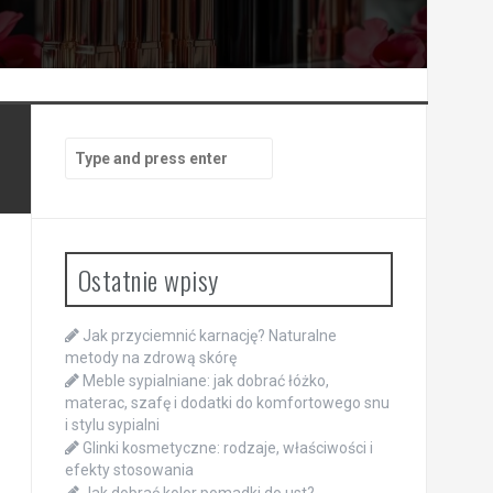
Search
for:
Ostatnie wpisy
Jak przyciemnić karnację? Naturalne
metody na zdrową skórę
Meble sypialniane: jak dobrać łóżko,
materac, szafę i dodatki do komfortowego snu
i stylu sypialni
Glinki kosmetyczne: rodzaje, właściwości i
efekty stosowania
Jak dobrać kolor pomadki do ust?