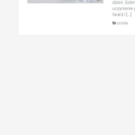
dzień. Gole
uczynienie 
twarz i […]
Uroda