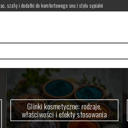
ac, szafę i dodatki do komfortowego snu i stylu sypialni
i efekty stosowania
czne wskazówki i porady
 włosów i jak się chronić?
nikać i łagodzić?
ody na zdrową skórę
Glinki kosmetyczne: rodzaje,
właściwości i efekty stosowania