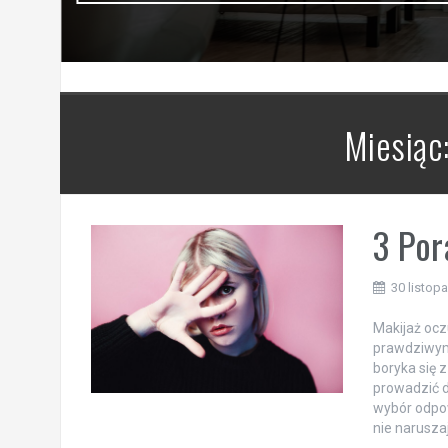
Miesiąc
3 Por
30 listop
Makijaż ocz
prawdziwym
boryka się 
prowadzić d
wybór odpow
nie naruszaj