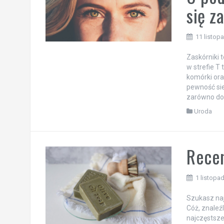
się z
11 listop
Zaskórniki 
w strefie T
komórki ora
pewność sie
zarówno do
Uroda
Recen
1 listopa
Szukasz naj
Cóż, znaleź
najczęstsze