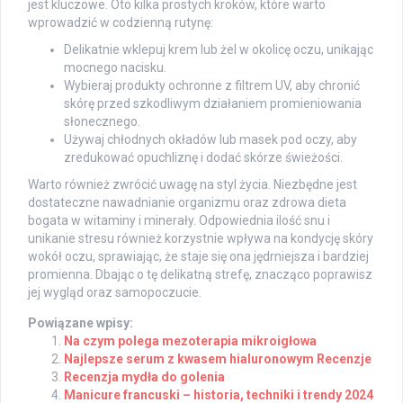
jest kluczowe. Oto kilka prostych kroków, które warto
wprowadzić w codzienną rutynę:
Delikatnie wklepuj krem lub żel w okolicę oczu, unikając
mocnego nacisku.
Wybieraj produkty ochronne z filtrem UV, aby chronić
skórę przed szkodliwym działaniem promieniowania
słonecznego.
Używaj chłodnych okładów lub masek pod oczy, aby
zredukować opuchliznę i dodać skórze świeżości.
Warto również zwrócić uwagę na styl życia. Niezbędne jest
dostateczne nawadnianie organizmu oraz zdrowa dieta
bogata w witaminy i minerały. Odpowiednia ilość snu i
unikanie stresu również korzystnie wpływa na kondycję skóry
wokół oczu, sprawiając, że staje się ona jędrniejsza i bardziej
promienna. Dbając o tę delikatną strefę, znacząco poprawisz
jej wygląd oraz samopoczucie.
Powiązane wpisy:
Na czym polega mezoterapia mikroigłowa
Najlepsze serum z kwasem hialuronowym Recenzje
Recenzja mydła do golenia
Manicure francuski – historia, techniki i trendy 2024