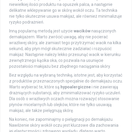
niewielkiej ilości produktu na opuszek palca, a następnie
delikatne wklepywanie go w skórę wokół oczu. Ta technika
nie tylko skutecznie usuwa makijaż, ale również minimalizuje
ryzyko podrażnień.
Inną popularną metodą jest użycie
wacików
nasączonych
demakijażem. Warto zwrócić uwagę, aby nie pocierać
wrażliwej skóry, ale zamiast tego przytrzymać wacik na kilka
sekund, aby płyn mógł skutecznie zadziałać i rozpuścić
makijaż. Następnie należy lekko przesunąć wacik w kierunku
zewnętrznego kącika oka, co pozwala na usunięcie
pozostałości makijażu bez zbędnego naciągania skóry.
Bez względu na wybraną technikę, istotne jest, aby korzystać
z produktów przeznaczonych specjalnie do demakijażu oczu.
Warto wybierać te, które są
hypoalergiczne
i nie zawierają
drażniących substancji, aby zminimalizować ryzyko uczuleń.
Dla osób o wrażliwych oczach można rozważyć stosowanie
płynów micelarnych lub olejków, które nie tylko usuwają
makijaż, ale także pielęgnują skórę.
Na koniec, nie zapominajmy o pielęgnacji po demakijażu.
Nawilżenie skóry wokół oczu jest kluczowe dla zachowania
jej elastyczności i zdrowego wyglądu, dlatego warto