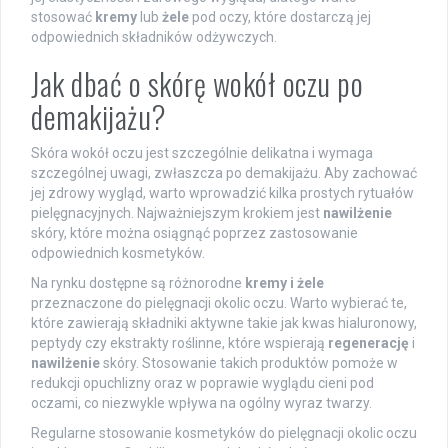
stosować
kremy
lub
żele
pod oczy, które dostarczą jej
odpowiednich składników odżywczych.
Jak dbać o skórę wokół oczu po
demakijażu?
Skóra wokół oczu jest szczególnie delikatna i wymaga
szczególnej uwagi, zwłaszcza po demakijażu. Aby zachować
jej zdrowy wygląd, warto wprowadzić kilka prostych rytuałów
pielęgnacyjnych. Najważniejszym krokiem jest
nawilżenie
skóry, które można osiągnąć poprzez zastosowanie
odpowiednich kosmetyków.
Na rynku dostępne są różnorodne
kremy i żele
przeznaczone do pielęgnacji okolic oczu. Warto wybierać te,
które zawierają składniki aktywne takie jak kwas hialuronowy,
peptydy czy ekstrakty roślinne, które wspierają
regenerację
i
nawilżenie
skóry. Stosowanie takich produktów pomoże w
redukcji opuchlizny oraz w poprawie wyglądu cieni pod
oczami, co niezwykle wpływa na ogólny wyraz twarzy.
Regularne stosowanie kosmetyków do pielęgnacji okolic oczu