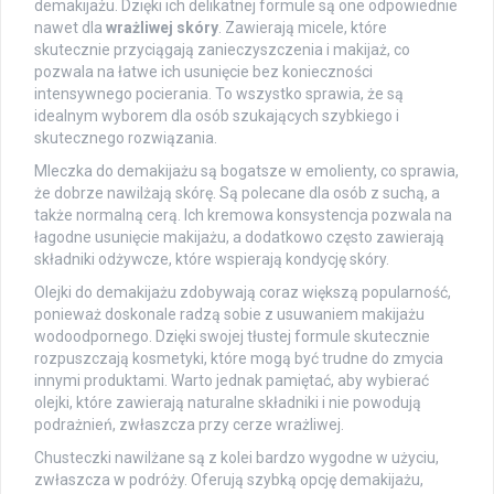
demakijażu. Dzięki ich delikatnej formule są one odpowiednie
nawet dla
wrażliwej skóry
. Zawierają micele, które
skutecznie przyciągają zanieczyszczenia i makijaż, co
pozwala na łatwe ich usunięcie bez konieczności
intensywnego pocierania. To wszystko sprawia, że są
idealnym wyborem dla osób szukających szybkiego i
skutecznego rozwiązania.
Mleczka do demakijażu są bogatsze w emolienty, co sprawia,
że dobrze nawilżają skórę. Są polecane dla osób z suchą, a
także normalną cerą. Ich kremowa konsystencja pozwala na
łagodne usunięcie makijażu, a dodatkowo często zawierają
składniki odżywcze, które wspierają kondycję skóry.
Olejki do demakijażu zdobywają coraz większą popularność,
ponieważ doskonale radzą sobie z usuwaniem makijażu
wodoodpornego. Dzięki swojej tłustej formule skutecznie
rozpuszczają kosmetyki, które mogą być trudne do zmycia
innymi produktami. Warto jednak pamiętać, aby wybierać
olejki, które zawierają naturalne składniki i nie powodują
podrażnień, zwłaszcza przy cerze wrażliwej.
Chusteczki nawilżane są z kolei bardzo wygodne w użyciu,
zwłaszcza w podróży. Oferują szybką opcję demakijażu,