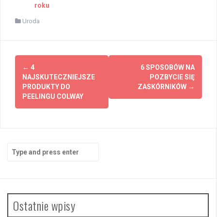
roku
Uroda
Post
←
4
6 SPOSOBÓW NA
navigation
NAJSKUTECZNIEJSZE
POZBYCIE SIĘ
PRODUKTY DO
ZASKÓRNIKÓW
→
PEELINGU COLWAY
Search
for:
Ostatnie wpisy