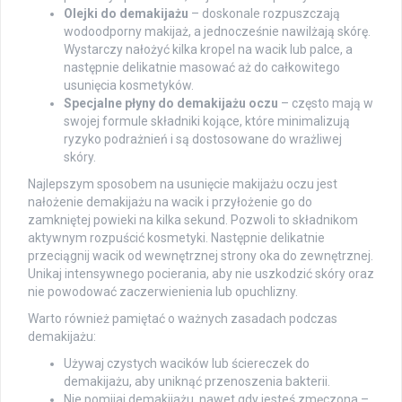
Olejki do demakijażu
– doskonale rozpuszczają
wodoodporny makijaż, a jednocześnie nawilżają skórę.
Wystarczy nałożyć kilka kropel na wacik lub palce, a
następnie delikatnie masować aż do całkowitego
usunięcia kosmetyków.
Specjalne płyny do demakijażu oczu
– często mają w
swojej formule składniki kojące, które minimalizują
ryzyko podrażnień i są dostosowane do wrażliwej
skóry.
Najlepszym sposobem na usunięcie makijażu oczu jest
nałożenie demakijażu na wacik i przyłożenie go do
zamkniętej powieki na kilka sekund. Pozwoli to składnikom
aktywnym rozpuścić kosmetyki. Następnie delikatnie
przeciągnij wacik od wewnętrznej strony oka do zewnętrznej.
Unikaj intensywnego pocierania, aby nie uszkodzić skóry oraz
nie powodować zaczerwienienia lub opuchlizny.
Warto również pamiętać o ważnych zasadach podczas
demakijażu:
Używaj czystych wacików lub ściereczek do
demakijażu, aby uniknąć przenoszenia bakterii.
Nie pomijaj demakijażu, nawet gdy jesteś zmęczona –