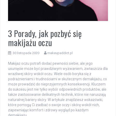
3 Porady, jak pozbyć się
makijażu oczu
30 listopada 2020
makeupaddict.pl
Makijaż oczu potrafi dodać pewności siebie, ale jego
usunięcie może być prawdziwym wyzwaniem, zwłaszcza dla
wrażliwej skóry wokół oczu. Wiele osób boryka się z
podrażnieniami i trudnościami w skutecznym demakijażu, co
może prowadzić do nieprzyjemnych konsekwencji. Kluczem
do sukcesu jest nie tylko wybór odpowiednich produktów, ale
także zastosowanie delikatnych technik, które nie naruszają
naturalnej bariery skóry. W artykule znajdziesz wskazówki,
które pomogą Ci zadbać o swoje oczy i skórę wokół nich,
zapewniając komfort i zdrowy wygląd po każdym
demakijażu.