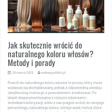
Jak skutecznie wrócić do
naturalnego koloru włosów?
Metody i porady
20 marca 2025
makeupaddict.pl
Powrót do naturalnego koloru włosów to proces, który może
wydawać się skomplikowany, jednak z odpowiednią wiedzą i
cierpliwością można go z powodzeniem zrealizować. Po
latach eksperymentowania z różnymi odcieniami i
technikami koloryzacji, wielu z nas pragnie wrócić do swojego
pierwotnego, naturalnego koloru. Istnieje wiele metod, które