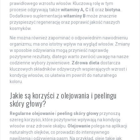
prawidłowego wzrostu włosów. Kluczową rolę w tym
procesie odgrywają także
witaminy A, C i E
oraz
biotyna
.
Dodatkowo suplementacja
witaminy B
może znacznie
przyspieszyć regenerację oraz poprawić jakość naszych
kosmyków.
Nie można również zapominać o odpowiednim nawodnieniu
organizmu; ma ono istotny wpływ na wygląd włosów. Zmiany
w sposobie odżywiania mogą przynieść naprawdę
pozytywne rezultaty, dlatego warto zwrócić uwagę na nasze
codzienne wybory żywieniowe.
Zdrowa dieta
dostarcza
kluczowych składników odżywczych wspierających wzrost i
kondycję włosów, co ułatwia im powrót do naturalnego
koloru.
Jakie są korzyści z olejowania i peelingu
skóry głowy?
Regularne olejowanie
i
peeling skóry głowy
przynoszą
szereg korzyści, które pozytywnie wpływają na kondycję
włosów oraz zdrowie skalpu.
Olejowanie
polega na aplikacji
naturalnych olejków, co prowadzi do intensywnego
nawilżenia i odżywienia pasm. Na przykład, oleje takie jak: