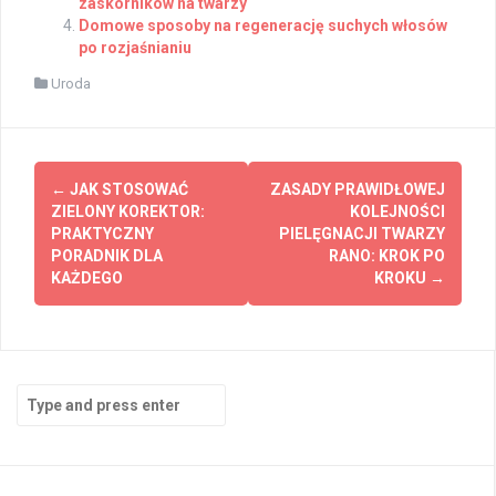
zaskórników na twarzy
Domowe sposoby na regenerację suchych włosów
po rozjaśnianiu
Uroda
Post
←
JAK STOSOWAĆ
ZASADY PRAWIDŁOWEJ
navigation
ZIELONY KOREKTOR:
KOLEJNOŚCI
PRAKTYCZNY
PIELĘGNACJI TWARZY
PORADNIK DLA
RANO: KROK PO
KAŻDEGO
KROKU
→
Search
for: