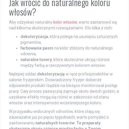
Jak wrócić do naturalnego koloru
włosów?
Aby odzyskać naturalny
kolor włosów
, warto zastanowić się
nad kilkoma skutecznymi rozwiązaniami. Oto kilka z nich:
dekoloryzacja
, która polega na usunięciu sztucznych
pigmentów,
farbowanie pasm
na kolor zbliżony do naturalnego
odcienia,
naturalne tonery
, które skutecznie ukryją różnice
między farbą a rzeczywistym kolorem włosów.
Najlepiej oddać
dekoloryzację
w ręce profesjonalistów w
salonie fryzjerskim. Doświadczony fryzjer dobierze
odpowiedni produkt i będzie na bieżąco monitorował postęp
pracy. Cały proces zazwyczaj zajmuje około dwóch godzin, a
uzyskane efekty mogą się różnić w zależności od stanu
włosów oraz intensywności wcześniejszego koloru.
W przypadku widocznych odrostów, które stają się
zauważalne już po pięciu tygodniach, warto pomyśleć o
zastosowaniu
naturalnych tonerów
.
Te preparaty
skutecznie ukryją różnice między farbą a Twoim