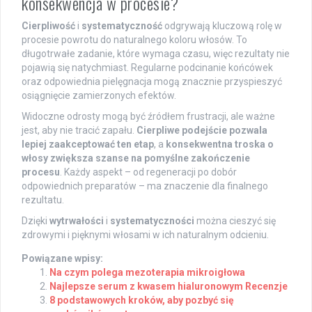
konsekwencja w procesie?
Cierpliwość
i
systematyczność
odgrywają kluczową rolę w
procesie powrotu do naturalnego koloru włosów. To
długotrwałe zadanie, które wymaga czasu, więc rezultaty nie
pojawią się natychmiast. Regularne podcinanie końcówek
oraz odpowiednia pielęgnacja mogą znacznie przyspieszyć
osiągnięcie zamierzonych efektów.
Widoczne odrosty mogą być źródłem frustracji, ale ważne
jest, aby nie tracić zapału.
Cierpliwe podejście pozwala
lepiej zaakceptować ten etap
, a
konsekwentna troska o
włosy zwiększa szanse na pomyślne zakończenie
procesu
. Każdy aspekt – od regeneracji po dobór
odpowiednich preparatów – ma znaczenie dla finalnego
rezultatu.
Dzięki
wytrwałości
i
systematyczności
można cieszyć się
zdrowymi i pięknymi włosami w ich naturalnym odcieniu.
Powiązane wpisy:
Na czym polega mezoterapia mikroigłowa
Najlepsze serum z kwasem hialuronowym Recenzje
8 podstawowych kroków, aby pozbyć się