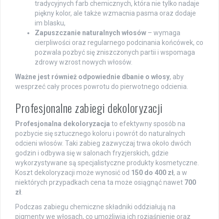
tradycyjnych farb chemicznych, która nie tylko nadaje
piękny kolor, ale także wzmacnia pasma oraz dodaje
im blasku,
Zapuszczanie naturalnych włosów
– wymaga
cierpliwości oraz regularnego podcinania końcówek, co
pozwala pozbyć się zniszczonych partii i wspomaga
zdrowy wzrost nowych włosów.
Ważne jest również odpowiednie dbanie o włosy
, aby
wesprzeć cały proces powrotu do pierwotnego odcienia.
Profesjonalne zabiegi dekoloryzacji
Profesjonalna dekoloryzacja
to efektywny sposób na
pozbycie się sztucznego koloru i powrót do naturalnych
odcieni włosów. Taki zabieg zazwyczaj trwa około dwóch
godzin i odbywa się w salonach fryzjerskich, gdzie
wykorzystywane są specjalistyczne produkty kosmetyczne.
Koszt dekoloryzacji może wynosić od
150 do 400 zł
, a w
niektórych przypadkach cena ta może osiągnąć nawet
700
zł
.
Podczas zabiegu chemiczne składniki oddziałują na
pigmenty we włosach, co umożliwia ich rozjaśnienie oraz