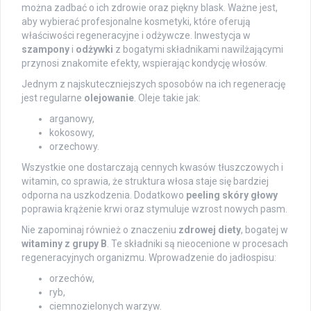
można zadbać o ich zdrowie oraz piękny blask. Ważne jest,
aby wybierać profesjonalne kosmetyki, które oferują
właściwości regeneracyjne i odżywcze. Inwestycja w
szampony
i
odżywki
z bogatymi składnikami nawilżającymi
przynosi znakomite efekty, wspierając kondycję włosów.
Jednym z najskuteczniejszych sposobów na ich regenerację
jest regularne
olejowanie
. Oleje takie jak:
arganowy,
kokosowy,
orzechowy.
Wszystkie one dostarczają cennych kwasów tłuszczowych i
witamin, co sprawia, że struktura włosa staje się bardziej
odporna na uszkodzenia. Dodatkowo
peeling skóry głowy
poprawia krążenie krwi oraz stymuluje wzrost nowych pasm.
Nie zapominaj również o znaczeniu
zdrowej diety
, bogatej w
witaminy z grupy B
. Te składniki są nieocenione w procesach
regeneracyjnych organizmu. Wprowadzenie do jadłospisu:
orzechów,
ryb,
ciemnozielonych warzyw.