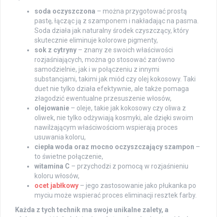
soda oczyszczona
– można przygotować prostą
pastę, łącząc ją z szamponem i nakładając na pasma.
Soda działa jak naturalny środek czyszczący, który
skutecznie eliminuje kolorowe pigmenty,
sok z cytryny
– znany ze swoich właściwości
rozjaśniających, można go stosować zarówno
samodzielnie, jak i w połączeniu z innymi
substancjami, takimi jak miód czy olej kokosowy. Taki
duet nie tylko działa efektywnie, ale także pomaga
złagodzić ewentualne przesuszenie włosów,
olejowanie
– oleje, takie jak kokosowy czy oliwa z
oliwek, nie tylko odżywiają kosmyki, ale dzięki swoim
nawilżającym właściwościom wspierają proces
usuwania koloru,
ciepła woda oraz mocno oczyszczający szampon
–
to świetne połączenie,
witamina C
– przychodzi z pomocą w rozjaśnieniu
koloru włosów,
ocet jabłkowy
– jego zastosowanie jako płukanka po
myciu może wspierać proces eliminacji resztek farby.
Każda z tych technik ma swoje unikalne zalety, a