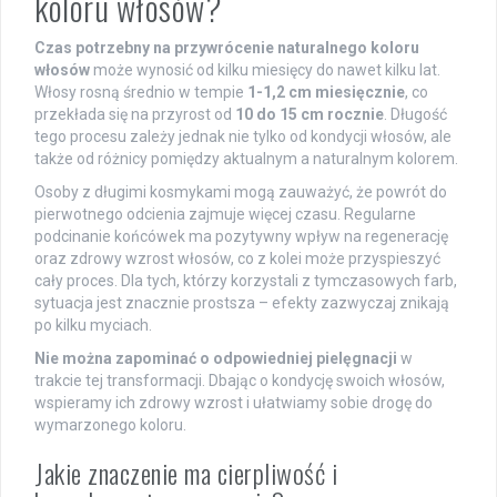
koloru włosów?
Czas potrzebny na przywrócenie naturalnego koloru
włosów
może wynosić od kilku miesięcy do nawet kilku lat.
Włosy rosną średnio w tempie
1-1,2 cm miesięcznie
, co
przekłada się na przyrost od
10 do 15 cm rocznie
. Długość
tego procesu zależy jednak nie tylko od kondycji włosów, ale
także od różnicy pomiędzy aktualnym a naturalnym kolorem.
Osoby z długimi kosmykami mogą zauważyć, że powrót do
pierwotnego odcienia zajmuje więcej czasu. Regularne
podcinanie końcówek ma pozytywny wpływ na regenerację
oraz zdrowy wzrost włosów, co z kolei może przyspieszyć
cały proces. Dla tych, którzy korzystali z tymczasowych farb,
sytuacja jest znacznie prostsza – efekty zazwyczaj znikają
po kilku myciach.
Nie można zapominać o odpowiedniej pielęgnacji
w
trakcie tej transformacji. Dbając o kondycję swoich włosów,
wspieramy ich zdrowy wzrost i ułatwiamy sobie drogę do
wymarzonego koloru.
Jakie znaczenie ma cierpliwość i