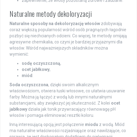
zapewnienie, że włosy pozostaną zdrowe i zadbane.
Naturalne metody dekoloryzacji
Naturalne sposoby na dekoloryzację włosów
zdobywają
coraz większą popularność wśród osób pragnących łagodnie
pozbyć się niechcianych odcieni. Co więcej, te metody omijają
agresywne chemikalia, co czyni je bardziej przyjaznymi dla
włosów. Wśród najważniejszych składników można
wymienić:
sodę oczyszczoną
,
ocet jabłkowy
,
miód
.
Soda oczyszczona
, dzięki swoim alkalicznym
właściwościom, otwiera łuski włosowe, co ułatwia usuwanie
farby. Można ją łączyć z wodą lub innymi naturalnymi
substancjami, aby zwiększyć jej skuteczność. Z kolei
ocet
jabłkowy
działa jak tonik przywracający równowagę pH
włosów i pomaga eliminować resztki koloru.
Inną interesującą opcją jest połączenie
miodu
z wodą. Miód
ma naturalne właściwości rozjaśniające oraz nawilżające, co
sprawia, że jest doskonałym dodatkiem do pielęgnacji