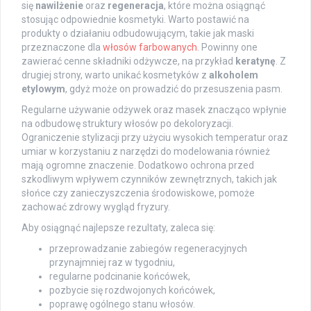
się
nawilżenie
oraz
regeneracja
, które można osiągnąć
stosując odpowiednie kosmetyki. Warto postawić na
produkty o działaniu odbudowującym, takie jak maski
przeznaczone dla
włosów farbowanych
. Powinny one
zawierać cenne składniki odżywcze, na przykład
keratynę
. Z
drugiej strony, warto unikać kosmetyków z
alkoholem
etylowym
, gdyż może on prowadzić do przesuszenia pasm.
Regularne używanie odżywek oraz masek znacząco wpłynie
na odbudowę struktury włosów po dekoloryzacji.
Ograniczenie stylizacji przy użyciu wysokich temperatur oraz
umiar w korzystaniu z narzędzi do modelowania również
mają ogromne znaczenie. Dodatkowo ochrona przed
szkodliwym wpływem czynników zewnętrznych, takich jak
słońce czy zanieczyszczenia środowiskowe, pomoże
zachować zdrowy wygląd fryzury.
Aby osiągnąć najlepsze rezultaty, zaleca się:
przeprowadzanie zabiegów regeneracyjnych
przynajmniej raz w tygodniu,
regularne podcinanie końcówek,
pozbycie się rozdwojonych końcówek,
poprawę ogólnego stanu włosów.