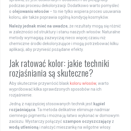
podczas procesu dekoloryzacji. Dodatkowo warto pomyśleć
o
olejowaniu włosów
– to nie tylko wspiera proces usuwania
koloru, ale także poprawia ogólną kondycję kosmyków.
Należy jednak mieć na uwadze
, że rezultaty mogą się różnić
w zależności od struktury i stanu naszych włosów. Naturalne
metody wymagają zazwyczaj nieco więcej czasu niż
chemiczne środki dekoloryzujące i mogą potrzebować kilku
aplikacji, aby przynieść pożądane efekty.
Jak ratować kolor: jakie techniki
rozjaśniania są skuteczne?
Aby skutecznie przywrócić blask
koloru włosów
, warto
wypróbować kilka sprawdzonych sposobów na ich
rozjaśnienie.
Jedną z najczęściej stosowanych technik jest
kąpiel
rozjaśniająca
. Ta metoda delikatnie eliminuje nadmiar
ciemnego pigmentu i można ją łatwo wykonać w domowym
zaciszu. Wystarczy połączyć
szampon oczyszczający
z
wodą utlenioną
i nałożyć mieszankę na wilgotne włosy.