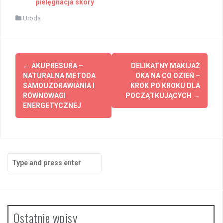
pielęgnacja skóry
Uroda
Post
←
AKUPRESURA –
DELIKATNY MAKIJAŻ
navigation
NATURALNA METODA
OKA NA CO DZIEŃ –
SAMOUZDRAWIANIA I
KROK PO KROKU DLA
RÓWNOWAGI
POCZĄTKUJĄCYCH
→
ENERGETYCZNEJ
Search
for:
Ostatnie wpisy