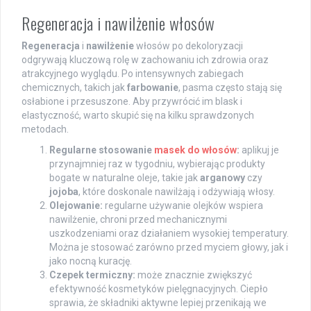
Regeneracja i nawilżenie włosów
Regeneracja
i
nawilżenie
włosów po dekoloryzacji
odgrywają kluczową rolę w zachowaniu ich zdrowia oraz
atrakcyjnego wyglądu. Po intensywnych zabiegach
chemicznych, takich jak
farbowanie
, pasma często stają się
osłabione i przesuszone. Aby przywrócić im blask i
elastyczność, warto skupić się na kilku sprawdzonych
metodach.
Regularne stosowanie
masek do włosów
:
aplikuj je
przynajmniej raz w tygodniu, wybierając produkty
bogate w naturalne oleje, takie jak
arganowy
czy
jojoba
, które doskonale nawilżają i odżywiają włosy.
Olejowanie:
regularne używanie olejków wspiera
nawilżenie, chroni przed mechanicznymi
uszkodzeniami oraz działaniem wysokiej temperatury.
Można je stosować zarówno przed myciem głowy, jak i
jako nocną kurację.
Czepek termiczny:
może znacznie zwiększyć
efektywność kosmetyków pielęgnacyjnych. Ciepło
sprawia, że składniki aktywne lepiej przenikają we