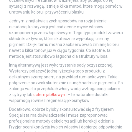
oczekiwanych rezultatów, ważne jest, aby podejść do tej
sytuacji z rozwagą. Istnieje kilka metod, które mogą pomóc w
uratowaniu koloru i przywróceniu blasku.
Jednym z najłatwiejszych sposobów na rozjaśnienie
nieudanej koloryzacji jest codzienne mycie włosów
szamponem przeciwłupieżowym. Tego typu produkt zawiera
składniki aktywne, które skutecznie wypłukują ciemny
pigment. Dzięki temu można zaobserwować zmianę koloru
nawet o kilka tonów już w ciągu tygodnia. Co istotne, ta
metoda jest stosunkowo łagodna dla struktury włosa.
Inną alternatywą jest wykorzystanie sody oczyszczonej.
Wystarczy połączyć jedną łyżeczkę tego produktu z
delikatnym szamponem, na przykład rumiankowym. Takie
połączenie pozwoli skutecznie usunąć nadmiar pigmentu. Po
zabiegu warto przepłukać włosy wodą wzbogaconą sokiem
z cytryny lub
octem jabłkowym
– te naturalne dodatki
wspomogą również regenerację kosmyków.
Dodatkowo, dobrze byłoby skonsultować się z fryzjerem.
Specjalista ma doświadczenie i może zaproponować
profesjonalne metody dekoloryzacji lub korekcji odcienia.
Fryzjer oceni kondycję twoich włosów i dobierze odpowiednie