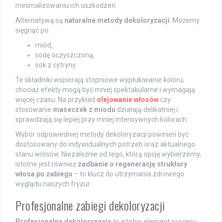
minimalizowaniu ich uszkodzeń.
Alternatywą są
naturalne metody dekoloryzacji
. Możemy
sięgnąć po:
miód,
sodę oczyszczoną,
sok z cytryny.
Te składniki wspierają stopniowe wypłukiwanie koloru,
chociaż efekty mogą być mniej spektakularne i wymagają
więcej czasu. Na przykład
olejowanie włosów
czy
stosowanie
maseczek z miodu
działają delikatniej i
sprawdzają się lepiej przy mniej intensywnych kolorach.
Wybór odpowiedniej metody dekoloryzacji powinien być
dostosowany do indywidualnych potrzeb oraz aktualnego
stanu włosów. Niezależnie od tego, którą opcję wybierzemy,
istotne jest również
zadbanie o regenerację struktury
włosa po zabiegu
– to klucz do utrzymania zdrowego
wyglądu naszych fryzur.
Profesjonalne zabiegi dekoloryzacji
Profesjonalna dekoloryzacja
to istotny element procesu