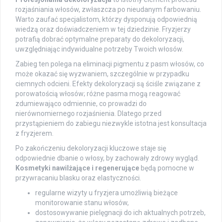
rozjaśniania włosów, zwłaszcza po nieudanym farbowaniu.
Warto zaufać specjalistom, którzy dysponują odpowiednią
wiedzą oraz doświadczeniem w tej dziedzinie. Fryzjerzy
potrafią dobrać optymalne preparaty do dekoloryzacji,
uwzględniając indywidualne potrzeby Twoich włosów.
Zabieg ten polega na eliminacji pigmentu z pasm włosów, co
może okazać się wyzwaniem, szczególnie w przypadku
ciemnych odcieni. Efekty dekoloryzacji są ściśle związane z
porowatością włosów; różne pasma mogą reagować
zdumiewająco odmiennie, co prowadzi do
nierównomiernego rozjaśnienia. Dlatego przed
przystąpieniem do zabiegu niezwykle istotna jest konsultacja
z fryzjerem.
Po zakończeniu dekoloryzacji kluczowe staje się
odpowiednie dbanie o włosy, by zachowały zdrowy wygląd.
Kosmetyki nawilżające i regenerujące
będą pomocne w
przywracaniu blasku oraz elastyczności.
regularne wizyty u fryzjera umożliwią bieżące
monitorowanie stanu włosów,
dostosowywanie pielęgnacji do ich aktualnych potrzeb,