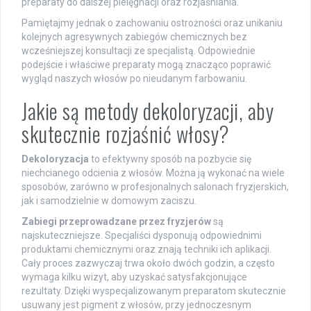
preparaty do dalszej pielęgnacji oraz rozjaśniania.
Pamiętajmy jednak o zachowaniu ostrożności oraz unikaniu
kolejnych agresywnych zabiegów chemicznych bez
wcześniejszej konsultacji ze specjalistą. Odpowiednie
podejście i właściwe preparaty mogą znacząco poprawić
wygląd naszych włosów po nieudanym farbowaniu.
Jakie są metody dekoloryzacji, aby
skutecznie rozjaśnić włosy?
Dekoloryzacja
to efektywny sposób na pozbycie się
niechcianego odcienia z włosów. Można ją wykonać na wiele
sposobów, zarówno w profesjonalnych salonach fryzjerskich,
jak i samodzielnie w domowym zaciszu.
Zabiegi przeprowadzane przez fryzjerów
są
najskuteczniejsze. Specjaliści dysponują odpowiednimi
produktami chemicznymi oraz znają techniki ich aplikacji.
Cały proces zazwyczaj trwa około dwóch godzin, a często
wymaga kilku wizyt, aby uzyskać satysfakcjonujące
rezultaty. Dzięki wyspecjalizowanym preparatom skutecznie
usuwany jest pigment z włosów, przy jednoczesnym