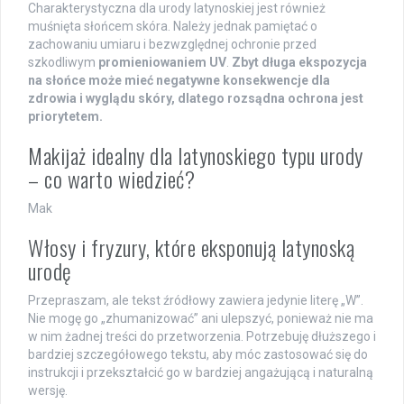
Charakterystyczna dla urody latynoskiej jest również
muśnięta słońcem skóra. Należy jednak pamiętać o
zachowaniu umiaru i bezwzględnej ochronie przed
szkodliwym
promieniowaniem UV
.
Zbyt długa ekspozycja
na słońce może mieć negatywne konsekwencje dla
zdrowia i wyglądu skóry, dlatego rozsądna ochrona jest
priorytetem.
Makijaż idealny dla latynoskiego typu urody
– co warto wiedzieć?
Mak
Włosy i fryzury, które eksponują latynoską
urodę
Przepraszam, ale tekst źródłowy zawiera jedynie literę „W”.
Nie mogę go „zhumanizować” ani ulepszyć, ponieważ nie ma
w nim żadnej treści do przetworzenia. Potrzebuję dłuższego i
bardziej szczegółowego tekstu, aby móc zastosować się do
instrukcji i przekształcić go w bardziej angażującą i naturalną
wersję.