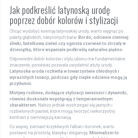
Jak podkreślić latynoską urodę
poprzez dobór kolorów i stylizacji
Chcąc wydobyć esencję latynoskiej urody, warto sięgnąć po
paletę głębokich, nasyconych barw.
Bordo, odcienie ciemnej
śliwki, butelkowa zieleń czy ognista czerwień to strzały w
dziesiątkę, które wspaniale podkreślą naturalne piękno.
Odpowiedni dobór kolorów i stylu ubioru ma fundamentalne
znaczenie, ponieważ pozwala uwydatnić atuty urody.
Latynoska uroda rozkwita w towarzystwie chłodnych i
wyrazistych tonacji, podczas gdy ciepłe odcienie mogą ją
przytłumić.
Motywy roślinne, dodające stylizacji świeżości i dynamiki,
również doskonale współgrają z temperamentnym
charakterem.
Należy jednak wystrzegać się jasnych i
rozbielonych pasteli, które mogą tworzyć niekorzystny
kontrast z ciemniejszą karnacją.
Co więcej, zamiast krzykliwych falban i koronek, warto
postawić na prostotę, klasykę i elegancję.
Minimalizm to