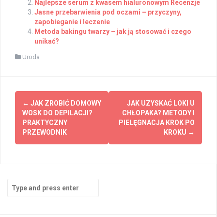
Najlepsze serum z kwasem hialuronowym Recenzje
Jasne przebarwienia pod oczami – przyczyny,
zapobieganie i leczenie
Metoda bakingu twarzy – jak ją stosować i czego
unikać?
Uroda
Post
←
JAK ZROBIĆ DOMOWY
JAK UZYSKAĆ LOKI U
navigation
WOSK DO DEPILACJI?
CHŁOPAKA? METODY I
PRAKTYCZNY
PIELĘGNACJA KROK PO
PRZEWODNIK
KROKU
→
Search
for: