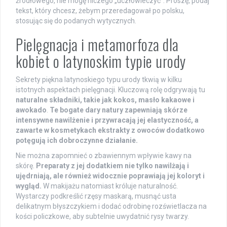
źródłowego, nie mogę niczego „uczłowieczyć”. Proszę, podaj
tekst, który chcesz, żebym przeredagował po polsku,
stosując się do podanych wytycznych.
Pielęgnacja i metamorfoza dla
kobiet o latynoskim typie urody
Sekrety piękna latynoskiego typu urody tkwią w kilku
istotnych aspektach pielęgnacji. Kluczową rolę odgrywają tu
naturalne składniki, takie jak kokos, masło kakaowe i
awokado
.
Te bogate dary natury zapewniają skórze
intensywne nawilżenie i przywracają jej elastyczność, a
zawarte w kosmetykach ekstrakty z owoców dodatkowo
potęgują ich dobroczynne działanie.
Nie można zapomnieć o zbawiennym wpływie kawy na
skórę.
Preparaty z jej dodatkiem nie tylko nawilżają i
ujędrniają, ale również widocznie poprawiają jej koloryt i
wygląd.
W makijażu natomiast króluje naturalność.
Wystarczy podkreślić rzęsy maskarą, musnąć usta
delikatnym błyszczykiem i dodać odrobinę rozświetlacza na
kości policzkowe, aby subtelnie uwydatnić rysy twarzy.