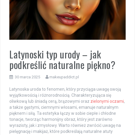
Latynoski typ urody – jak
podkreślić naturalne piękno?
30 marca 2025
makeupaddict.pl
Latynoska uroda to fenomen, który przyciąga uwagę swoją
wyjątkowością i różnorodnością. Charakteryzująca się
oliwkową lub śniadą cerą, brązowymi oraz
zielonymi oczami
,
a także gęstymi, ciemnymi włosami, emanuje naturalnym
pięknem i siłą. Ta estetyka łączy w sobie ciepłe i chłodne
tonacje, tworząc harmonijny obraz, który jest zarówno
wyrazisty, jak i zmysłowy. Warto również zwrócić uwagę na
pielęgnację i makijaż, które podkreślają naturalne atuty