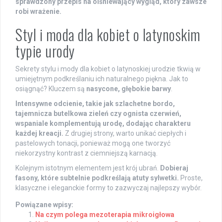
sprawdzony przepis na olśniewający wygląd, który zawsze
robi wrażenie.
Styl i moda dla kobiet o latynoskim
typie urody
Sekrety stylu i mody dla kobiet o latynoskiej urodzie tkwią w
umiejętnym podkreślaniu ich naturalnego piękna. Jak to
osiągnąć? Kluczem są
nasycone, głębokie barwy
.
Intensywne odcienie, takie jak szlachetne bordo,
tajemnicza butelkowa zieleń czy ognista czerwień,
wspaniale komplementują urodę, dodając charakteru
każdej kreacji.
Z drugiej strony, warto unikać ciepłych i
pastelowych tonacji, ponieważ mogą one tworzyć
niekorzystny kontrast z ciemniejszą karnacją.
Kolejnym istotnym elementem jest krój ubrań.
Dobieraj
fasony, które subtelnie podkreślają atuty sylwetki.
Proste,
klasyczne i eleganckie formy to zazwyczaj najlepszy wybór.
Powiązane wpisy:
Na czym polega mezoterapia mikroigłowa