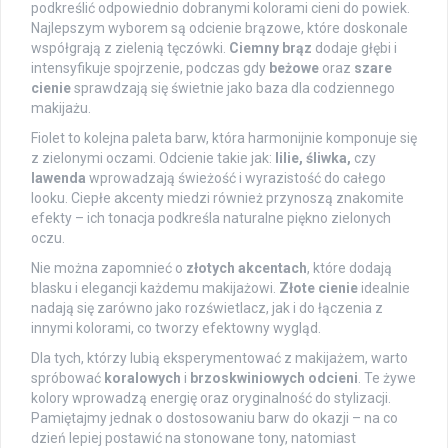
podkreślić odpowiednio dobranymi kolorami cieni do powiek.
Najlepszym wyborem są odcienie brązowe, które doskonale
współgrają z zielenią tęczówki.
Ciemny brąz
dodaje głębi i
intensyfikuje spojrzenie, podczas gdy
beżowe
oraz
szare
cienie
sprawdzają się świetnie jako baza dla codziennego
makijażu.
Fiolet to kolejna paleta barw, która harmonijnie komponuje się
z zielonymi oczami. Odcienie takie jak:
lilie, śliwka,
czy
lawenda
wprowadzają świeżość i wyrazistość do całego
looku. Ciepłe akcenty miedzi również przynoszą znakomite
efekty – ich tonacja podkreśla naturalne piękno zielonych
oczu.
Nie można zapomnieć o
złotych akcentach
, które dodają
blasku i elegancji każdemu makijażowi.
Złote cienie
idealnie
nadają się zarówno jako rozświetlacz, jak i do łączenia z
innymi kolorami, co tworzy efektowny wygląd.
Dla tych, którzy lubią eksperymentować z makijażem, warto
spróbować
koralowych
i
brzoskwiniowych odcieni
. Te żywe
kolory wprowadzą energię oraz oryginalność do stylizacji.
Pamiętajmy jednak o dostosowaniu barw do okazji – na co
dzień lepiej postawić na stonowane tony, natomiast