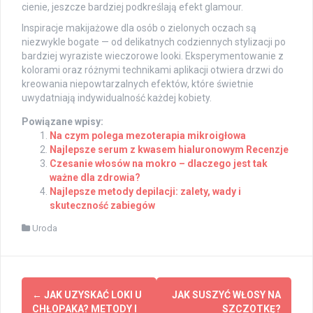
cienie, jeszcze bardziej podkreślają efekt glamour.
Inspiracje makijażowe dla osób o zielonych oczach są
niezwykle bogate — od delikatnych codziennych stylizacji po
bardziej wyraziste wieczorowe looki. Eksperymentowanie z
kolorami oraz różnymi technikami aplikacji otwiera drzwi do
kreowania niepowtarzalnych efektów, które świetnie
uwydatniają indywidualność każdej kobiety.
Powiązane wpisy:
Na czym polega mezoterapia mikroigłowa
Najlepsze serum z kwasem hialuronowym Recenzje
Czesanie włosów na mokro – dlaczego jest tak
ważne dla zdrowia?
Najlepsze metody depilacji: zalety, wady i
skuteczność zabiegów
Uroda
Post
←
JAK UZYSKAĆ LOKI U
JAK SUSZYĆ WŁOSY NA
CHŁOPAKA? METODY I
SZCZOTKĘ?