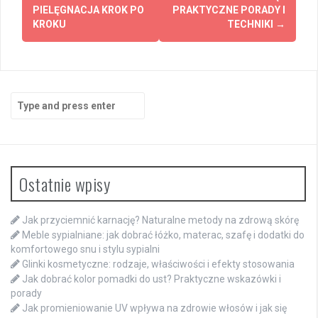
navigation
PIELĘGNACJA KROK PO
PRAKTYCZNE PORADY I
KROKU
TECHNIKI
→
Search
for:
Ostatnie wpisy
Jak przyciemnić karnację? Naturalne metody na zdrową skórę
Meble sypialniane: jak dobrać łóżko, materac, szafę i dodatki do
komfortowego snu i stylu sypialni
Glinki kosmetyczne: rodzaje, właściwości i efekty stosowania
Jak dobrać kolor pomadki do ust? Praktyczne wskazówki i
porady
Jak promieniowanie UV wpływa na zdrowie włosów i jak się