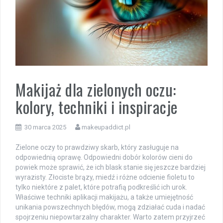
Makijaż dla zielonych oczu:
kolory, techniki i inspiracje
30 marca 2025
makeupaddict.pl
Zielone oczy to prawdziwy skarb, który zasługuje na
odpowiednią oprawę. Odpowiedni dobór kolorów cieni do
powiek może sprawić, że ich blask stanie się jeszcze bardziej
wyrazisty. Złociste brązy, miedź i różne odcienie fioletu to
tylko niektóre z palet, które potrafią podkreślić ich urok.
Właściwe techniki aplikacji makijażu, a także umiejętność
unikania powszechnych błędów, mogą zdziałać cuda i nadać
spojrzeniu niepowtarzalny charakter. Warto zatem przyjrzeć