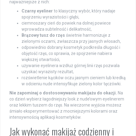
najważniejsze z nich:
Czarny eyeliner
to klasyczny wybór, który nadaje
spojrzeniu wyrazistości i głębi,
ciemnoszary cień do powiek na dolnej powiece
wprowadza subtelność i delikatność,
Brązowy tusz do rzęs
świetnie harmonizuje z
zielonymi oczami, zwłaszcza przy jasnych włosach,
odpowiednio dobrany kosmetyk podkreśla długość i
objętość rzęs, co sprawia, że spojrzenie nabiera
większej otwartości,
używanie eyelinera wzdłuż górnej linii rzęs pozwala
uzyskać wyrazisty rezultat,
rozświetlenie kącików oczu jasnym cieniem lub kredką
w odcieniu nude intensyfikuje zielony kolor tęczówki.
Nie zapominaj o dostosowywaniu makijażu do okazji.
Na
co dzień wybierz łagodniejszy look z nude’owym eyelinerem
oraz lekkim tuszem do rzęs. Na wieczorne wyjścia możesz
śmiało eksperymentować z mocniejszymi kolorami oraz
intensywnością aplikacji kosmetyków.
Jak wykonać makijaż codzienny i