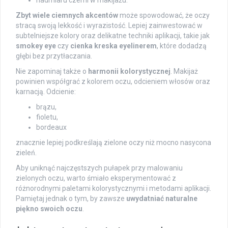
nadmiaru czerni w makijażu.
Zbyt wiele ciemnych akcentów
może spowodować, że oczy
stracą swoją lekkość i wyrazistość. Lepiej zainwestować w
subtelniejsze kolory oraz delikatne techniki aplikacji, takie jak
smokey eye
czy
cienka kreska eyelinerem
, które dodadzą
głębi bez przytłaczania.
Nie zapominaj także o
harmonii kolorystycznej
. Makijaż
powinien współgrać z kolorem oczu, odcieniem włosów oraz
karnacją. Odcienie:
brązu,
fioletu,
bordeaux
znacznie lepiej podkreślają zielone oczy niż mocno nasycona
zieleń.
Aby uniknąć najczęstszych pułapek przy malowaniu
zielonych oczu, warto śmiało eksperymentować z
różnorodnymi paletami kolorystycznymi i metodami aplikacji.
Pamiętaj jednak o tym, by zawsze
uwydatniać naturalne
piękno swoich oczu
.