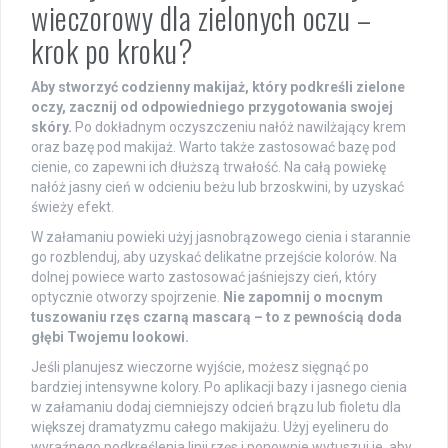
wieczorowy dla zielonych oczu –
krok po kroku?
Aby stworzyć codzienny makijaż, który podkreśli zielone
oczy, zacznij od odpowiedniego przygotowania swojej
skóry.
Po dokładnym oczyszczeniu nałóż nawilżający krem
oraz bazę pod makijaż. Warto także zastosować bazę pod
cienie, co zapewni ich dłuższą trwałość. Na całą powiekę
nałóż jasny cień w odcieniu beżu lub brzoskwini, by uzyskać
świeży efekt.
W załamaniu powieki użyj jasnobrązowego cienia i starannie
go rozblenduj, aby uzyskać delikatne przejście kolorów. Na
dolnej powiece warto zastosować jaśniejszy cień, który
optycznie otworzy spojrzenie.
Nie zapomnij o mocnym
tuszowaniu rzęs czarną mascarą – to z pewnością doda
głębi Twojemu lookowi.
Jeśli planujesz wieczorne wyjście, możesz sięgnąć po
bardziej intensywne kolory. Po aplikacji bazy i jasnego cienia
w załamaniu dodaj ciemniejszy odcień brązu lub fioletu dla
większej dramatyzmu całego makijażu. Użyj eyelineru do
wyraźnego podkreślenia linii rzęs i ponownie wytuszuj je, aby