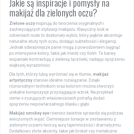
Jakie są inspiracje i pomysły na
makijaż dla zielonych oczu?
Zielone oczy
inspirują do tworzenia oryginalnych i
zachwycających stylizacji makijażu. Klasyczny look w
odcieniach nude to doskonały wybór, który pięknie akcentuje
naturalne atuty tych oczu, dodając subtelności i elegancji.
Jednak odważniejsze panie mogą z powodzeniem sięgnąć
po intensywne kolory, takie jak miedź czy fiolet. Te barwy
wspaniale kontrastują z zielenią tęczówki, nadając spojrzeniu
większej wyrazistości.
Dla tych, którzy lubią wyróżniać się w tłumie,
makijaż
artystyczny
stanowi idealne rozwiązanie. Dzięki
różnorodnym technikom oraz kolorom można stworzyć
unikalne kompozycje przyciągające wzrok. Na przykład
cienie o iryzujących właściwościach potrafią dodać
spojrzeniu niepowtarzalnego blasku i głębi.
Makijaż smokey eye
również świetnie sprawdzi się podczas
wieczornych wyjść. Ciemniejsze tonacje w zestawieniu z
zielonymi oczami tworzą aurę tajemniczości i dramatyzmu.
Dodatkowo złote akcenty, takie jak brokat czy metaliczne