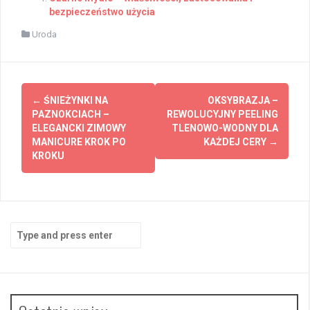
bezpieczeństwo użycia
Uroda
Post
←
ŚNIEŻYNKI NA
OKSYBRAZJA –
navigation
PAZNOKCIACH –
REWOLUCYJNY PEELING
ELEGANCKI ZIMOWY
TLENOWO-WODNY DLA
MANICURE KROK PO
KAŻDEJ CERY
→
KROKU
Search
for: