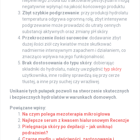
niepewnego źródła lub traktowane pestycydami mogą
negatywnie wpłynąć na jakość końcowego produktu.
Zbyt szybkie podgrzewanie
: przy produkcji hydrolatu
temperatura odgrywa ogromną rolę, zbyt intensywne
podgrzewanie może prowadzić do utraty cennych
substancji aktywnych oraz zmiany pH skóry.
Przekroczenie ilości surowców
: dodawanie zbyt
dużej ilości ziół czy kwiatów może skutkować
nadmiernie intensywnym zapachem i działaniem, co
znacząco wpływa na jego funkcjonalność.
Brak dostosowania do typu skóry
: dobierając
składniki do hydrolatu, należy uwzględnić
typ skóry
użytkownika, inne rośliny sprawdzą się przy cerze
tłustej, a inne przy suchej czy wrażliwej.
Unikanie tych pułapek pozwoli na stworzenie skutecznych
i bezpiecznych hydrolatów w warunkach domowych.
Powiązane wpisy:
Na czym polega mezoterapia mikroigłowa
Najlepsze serum z kwasem hialuronowym Recenzje
Pielęgnacja skóry po depilacji – jak uniknąć
podrażnień?
Czarne mydło – właściwości, zastosowania i