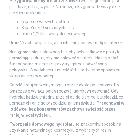
Przygotowanie hydrolatu
w zaciszu własnego domu jest
prostsze, niż się wydaje. Na początek zgromadź wszystkie
niezbędne składniki:
6 garści świeżych ziół lub
3 garści ziół suszonych oraz
około 1/2 litra wody destylowanej.
Umieść zioła w garnku, a na ich dnie postaw małą salaterkę.
Następnie zalej zioła wodą tak, aby były całkowicie pokryte,
pamiętając jednak, aby nie zalewać salaterki. Na nią połóż
żaroodporną miseczkę i przykryj garnek odwróconą
pokrywką. W wgłębieniu umieść lód – to świetny sposób na
skraplanie pary wodnej.
Całość gotuj na wolnym ogniu przez około pół godziny. Po
tym czasie wyłącz ogień i pozwól garnkowi ostygnąć. Gdy
hydrolat będzie chłodny, przelej go do ciemnej buteleczki, co
pomoże chronić go przed działaniem światła.
Przechowuj w
lodówce; bez konserwantów zachowa świeżość przez
mniej więcej tydzień.
Tworzenie domowego hydrolatu
to znakomity sposób na
uzyskanie naturalnego kosmetyku z wybranych roślin.