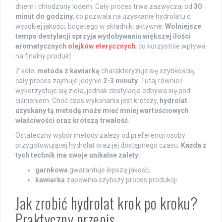
dnem i chłodzony lodem. Cały proces trwa zazwyczaj od
30
minut do godziny
, co pozwala na uzyskanie hydrolatu o
wysokiej jakości, bogatego w składniki aktywne.
Wolniejsze
tempo destylacji sprzyja wydobywaniu większej ilości
aromatycznych
olejków eterycznych
, co korzystnie wpływa
na finalny produkt.
Z kolei
metoda z kawiarką
charakteryzuje się szybkością;
cały proces zajmuje jedynie
2-3 minuty
. Tutaj również
wykorzystuje się zioła, jednak destylacja odbywa się pod
ciśnieniem. Choć czas wykonania jest krótszy,
hydrolat
uzyskany tą metodą może mieć mniej wartościowych
właściwości oraz krótszą trwałość
.
Ostateczny wybór metody zależy od preferencji osoby
przygotowującej hydrolat oraz jej dostępnego czasu.
Każda z
tych technik ma swoje unikalne zalety:
garnkowa
gwarantuje lepszą jakość,
kawiarka
zapewnia szybszy proces produkcji.
Jak zrobić hydrolat krok po kroku?
Praktyczny przepis