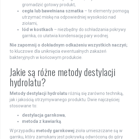
gromadzić gotowy produkt,
cegła lub bawełniana szmatka
– te elementy pomogą
utrzymać miskę na odpowiedniej wysokości nad
ziołami,
lód w kostkach
– niezbędny do schładzania pokrywy
garnka, co ułatwia kondensację pary wodnej.
Nie zapomnij o dokładnym odkażeniu wszystkich naczyń;
to kluczowe dla uniknięcia ewentualnych zakażeń
bakteryjnych w końcowym produkcie.
Jakie są różne metody destylacji
hydrolatu?
Metody destylacji hydrolatu
różnią się zarówno techniką,
jak i jakością otrzymywanego produktu. Dwie najczęściej
stosowane to:
destylacja garnkowa
,
metoda z kawiarką
.
W przypadku
metody garnkowej
zioła umieszczane są w
garnku, który zamykany jest pokrywką odwróconą do góry