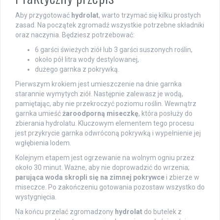
Aby przygotować
hydrolat
, warto trzymać się kilku prostych
zasad. Na początek zgromadź wszystkie potrzebne składniki
oraz naczynia. Będziesz potrzebować:
6 garści świeżych ziół lub 3 garści suszonych roślin,
około pół litra wody destylowanej,
dużego garnka z pokrywką.
Pierwszym krokiem jest umieszczenie na dnie garnka
starannie wymytych ziół. Następnie zalewasz je wodą,
pamiętając, aby nie przekroczyć poziomu roślin. Wewnątrz
garnka umieść
żaroodporną miseczkę
, która posłuży do
zbierania hydrolatu. Kluczowym elementem tego procesu
jest przykrycie garnka odwróconą pokrywką i wypełnienie jej
wgłębienia lodem.
Kolejnym etapem jest ogrzewanie na wolnym ogniu przez
około 30 minut. Ważne, aby nie doprowadzić do wrzenia;
parująca woda skropli się na zimnej pokrywce
i zbierze w
miseczce. Po zakończeniu gotowania pozostaw wszystko do
wystygnięcia.
Na końcu przelać zgromadzony
hydrolat
do butelek z