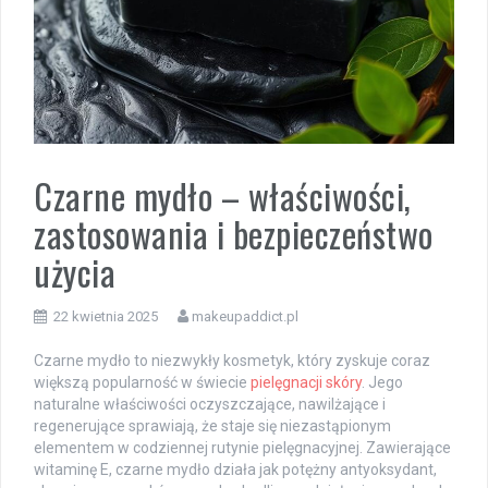
Czarne mydło – właściwości,
zastosowania i bezpieczeństwo
użycia
22 kwietnia 2025
makeupaddict.pl
Czarne mydło to niezwykły kosmetyk, który zyskuje coraz
większą popularność w świecie
pielęgnacji skóry
. Jego
naturalne właściwości oczyszczające, nawilżające i
regenerujące sprawiają, że staje się niezastąpionym
elementem w codziennej rutynie pielęgnacyjnej. Zawierające
witaminę E, czarne mydło działa jak potężny antyoksydant,