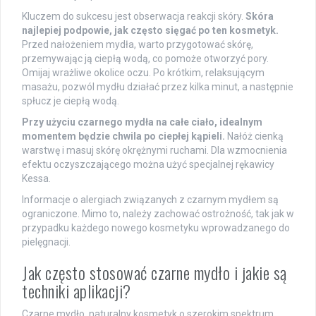
Kluczem do sukcesu jest obserwacja reakcji skóry.
Skóra
najlepiej podpowie, jak często sięgać po ten kosmetyk.
Przed nałożeniem mydła, warto przygotować skórę,
przemywając ją ciepłą wodą, co pomoże otworzyć pory.
Omijaj wrażliwe okolice oczu. Po krótkim, relaksującym
masażu, pozwól mydłu działać przez kilka minut, a następnie
spłucz je ciepłą wodą.
Przy użyciu czarnego mydła na całe ciało, idealnym
momentem będzie chwila po ciepłej kąpieli.
Nałóż cienką
warstwę i masuj skórę okrężnymi ruchami. Dla wzmocnienia
efektu oczyszczającego można użyć specjalnej rękawicy
Kessa.
Informacje o alergiach związanych z czarnym mydłem są
ograniczone. Mimo to, należy zachować ostrożność, tak jak w
przypadku każdego nowego kosmetyku wprowadzanego do
pielęgnacji.
Jak często stosować czarne mydło i jakie są
techniki aplikacji?
Czarne mydło, naturalny kosmetyk o szerokim spektrum