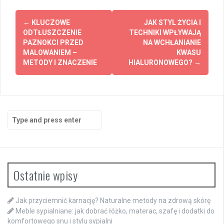
Post
←
KLUCZOWE
JAK STYL ŻYCIA I
navigation
ODTŁUSZCZENIE
TECHNIKI WPŁYWAJĄ
PAZNOKCI PRZED
NA WCHŁANIANIE
MALOWANIEM –
KWASU
METODY I ZNACZENIE
HIALURONOWEGO?
→
Search
for:
Ostatnie wpisy
Jak przyciemnić karnację? Naturalne metody na zdrową skórę
Meble sypialniane: jak dobrać łóżko, materac, szafę i dodatki do
komfortowego snu i stylu sypialni