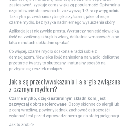
zastosowań, zyskuje coraz większą popularność. Optymalna
częstotliwość stosowania to zazwyczaj
1-2 razy w tygodniu
.
Taki rytm pozwoli cieszyć się korzyściami, jakie oferuje
czarne mydło, bez ryzyka nadmiernego wysuszenia skóry.
Aplikacja jest niezwykle prosta. Wystarczy nanieść niewielką
ilość na zwilżoną skórę lub włosy, delikatnie wmasować, a po
kilku minutach dokładnie spłukać.
Co więcej, czarne mydło doskonale radzi sobie z
demakijażem. Niewielka ilość naniesiona na wacik i delikatne
przetarcie twarzy to skuteczny i naturalny sposób na
pozbycie się resztek makijażu.
Jakie są przeciwwskazania i alergie związane
z czarnym mydłem?
Czarne mydło, dzięki naturalnym składnikom, jest
zazwyczaj dobrze tolerowane.
Osoby skłonne do alergii lub
z cerą wrażliwą, powinny jednak zachować ostrożność i
wykonać test przed wprowadzeniem go do stałej pielęgnacji.
Jak to zrobić?