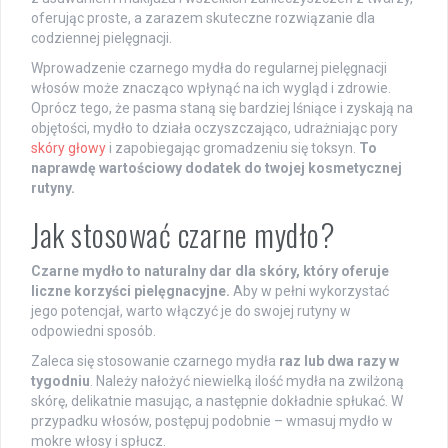
oferując proste, a zarazem skuteczne rozwiązanie dla
codziennej pielęgnacji.
Wprowadzenie czarnego mydła do regularnej pielęgnacji
włosów może znacząco wpłynąć na ich wygląd i zdrowie.
Oprócz tego, że pasma staną się bardziej lśniące i zyskają na
objętości, mydło to działa oczyszczająco, udrażniając pory
skóry głowy
i zapobiegając gromadzeniu się toksyn.
To
naprawdę wartościowy dodatek do twojej kosmetycznej
rutyny.
Jak stosować czarne mydło?
Czarne mydło to naturalny dar dla skóry, który oferuje
liczne korzyści pielęgnacyjne.
Aby w pełni wykorzystać
jego potencjał, warto włączyć je do swojej rutyny w
odpowiedni sposób.
Zaleca się stosowanie czarnego mydła
raz lub dwa razy w
tygodniu
. Należy nałożyć niewielką ilość mydła na zwilżoną
skórę, delikatnie masując, a następnie dokładnie spłukać. W
przypadku włosów, postępuj podobnie – wmasuj mydło w
mokre włosy i spłucz.