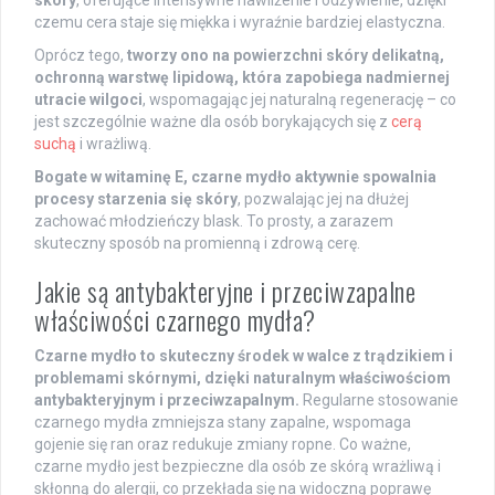
skóry
, oferujące intensywne nawilżenie i odżywienie, dzięki
czemu cera staje się miękka i wyraźnie bardziej elastyczna.
Oprócz tego,
tworzy ono na powierzchni skóry delikatną,
ochronną warstwę lipidową, która zapobiega nadmiernej
utracie wilgoci
, wspomagając jej naturalną regenerację – co
jest szczególnie ważne dla osób borykających się z
cerą
suchą
i wrażliwą.
Bogate w witaminę E, czarne mydło aktywnie spowalnia
procesy starzenia się skóry
, pozwalając jej na dłużej
zachować młodzieńczy blask. To prosty, a zarazem
skuteczny sposób na promienną i zdrową cerę.
Jakie są antybakteryjne i przeciwzapalne
właściwości czarnego mydła?
Czarne mydło to skuteczny środek w walce z trądzikiem i
problemami skórnymi, dzięki naturalnym właściwościom
antybakteryjnym i przeciwzapalnym.
Regularne stosowanie
czarnego mydła zmniejsza stany zapalne, wspomaga
gojenie się ran oraz redukuje zmiany ropne. Co ważne,
czarne mydło jest bezpieczne dla osób ze skórą wrażliwą i
skłonną do alergii, co przekłada się na widoczną poprawę