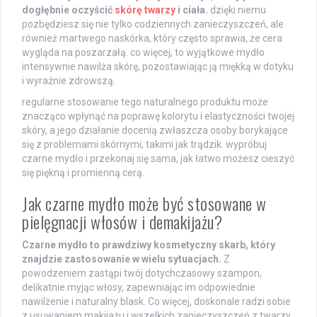
dogłębnie oczyścić
skórę twarzy
i ciała.
dzięki niemu
pozbędziesz się nie tylko codziennych zanieczyszczeń, ale
również martwego naskórka, który często sprawia, że cera
wygląda na poszarzałą. co więcej, to wyjątkowe mydło
intensywnie nawilża skórę, pozostawiając ją miękką w dotyku
i wyraźnie zdrowszą.
regularne stosowanie tego naturalnego produktu może
znacząco wpłynąć na poprawę kolorytu i elastyczności twojej
skóry, a jego działanie docenią zwłaszcza osoby borykające
się z problemami skórnymi, takimi jak trądzik. wypróbuj
czarne mydło i przekonaj się sama, jak łatwo możesz cieszyć
się piękną i promienną cerą.
Jak czarne mydło może być stosowane w
pielęgnacji włosów i demakijażu?
Czarne mydło to prawdziwy kosmetyczny skarb, który
znajdzie zastosowanie w wielu sytuacjach.
Z
powodzeniem zastąpi twój dotychczasowy szampon,
delikatnie myjąc włosy, zapewniając im odpowiednie
nawilżenie i naturalny blask. Co więcej, doskonale radzi sobie
z usuwaniem makijażu i wszelkich zanieczyszczeń z twarzy,