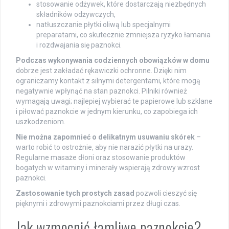
stosowanie odżywek, które dostarczają niezbędnych
składników odżywczych,
natłuszczanie płytki oliwą lub specjalnymi
preparatami, co skutecznie zmniejsza ryzyko łamania
i rozdwajania się paznokci.
Podczas wykonywania codziennych obowiązków w domu
dobrze jest zakładać rękawiczki ochronne. Dzięki nim
ograniczamy kontakt z silnymi detergentami, które mogą
negatywnie wpłynąć na stan paznokci. Pilniki również
wymagają uwagi; najlepiej wybierać te papierowe lub szklane
i piłować paznokcie w jednym kierunku, co zapobiega ich
uszkodzeniom.
Nie można zapomnieć o delikatnym usuwaniu skórek
–
warto robić to ostrożnie, aby nie narazić płytki na urazy.
Regularne masaże dłoni oraz stosowanie produktów
bogatych w witaminy i minerały wspierają zdrowy wzrost
paznokci.
Zastosowanie tych prostych zasad
pozwoli cieszyć się
pięknymi i zdrowymi paznokciami przez długi czas.
Jak wzmocnić łamliwe paznokcie?