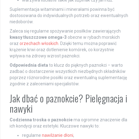
warzywa liściaste takie jak szpinak czy jarmuż.
Suplementacja witaminami i minerałami powinna być
dostosowana do indywidualnych potrzeb oraz ewentualnych
niedoborów.
Zaleca się regularne spożywanie posiłków zawierających
kwasy tłuszczowe omega-3
obecne w rybach morskich
oraz
orzechach włoskich
. Dzięki temu można poprawić
krążenie krwi oraz dotlenienie komórek, co korzystnie
wpływa na zdrowy wzrost paznokci.
Odpowiednia dieta
to klucz do pięknych paznokci – warto
zadbać o dostarczenie wszystkich niezbędnych składników
poprzez różnorodne posiłki oraz ewentualną suplementację
zgodnie z zaleceniami specjalistów.
Jak dbać o paznokcie? Pielęgnacja i
nawyki
Codzienna troska o paznokcie
ma ogromne znaczenie dla
ich kondycji oraz estetyki. Kluczowe nawyki to:
regularne
nawilżanie dłoni
,