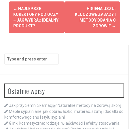
Post
←
NAJLEPSZE
HIGIENA USZU:
navigation
KOREKTORY POD OCZY
KLUCZOWE ZASADY I
– JAK WYBRAĆ IDEALNY
METODY DBANIA O
PRODUKT?
ZDROWIE
→
Search
for:
Ostatnie wpisy
Jak przyciemnić karnację? Naturalne metody na zdrową skórę
Meble sypialniane: jak dobrać łóżko, materac, szafę i dodatki do
komfortowego snu i stylu sypialni
Glinki kosmetyczne: rodzaje, właściwości i efekty stosowania