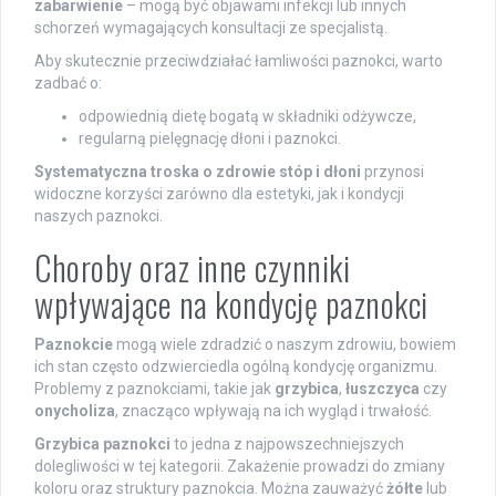
zabarwienie
– mogą być objawami infekcji lub innych
schorzeń wymagających konsultacji ze specjalistą.
Aby skutecznie przeciwdziałać łamliwości paznokci, warto
zadbać o:
odpowiednią dietę bogatą w składniki odżywcze,
regularną pielęgnację dłoni i paznokci.
Systematyczna troska o zdrowie stóp i dłoni
przynosi
widoczne korzyści zarówno dla estetyki, jak i kondycji
naszych paznokci.
Choroby oraz inne czynniki
wpływające na kondycję paznokci
Paznokcie
mogą wiele zdradzić o naszym zdrowiu, bowiem
ich stan często odzwierciedla ogólną kondycję organizmu.
Problemy z paznokciami, takie jak
grzybica
,
łuszczyca
czy
onycholiza
, znacząco wpływają na ich wygląd i trwałość.
Grzybica paznokci
to jedna z najpowszechniejszych
dolegliwości w tej kategorii. Zakażenie prowadzi do zmiany
koloru oraz struktury paznokcia. Można zauważyć
żółte
lub