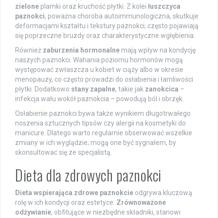
zielone
plamki oraz kruchość płytki. Z kolei
łuszczyca
paznokci
, poważna choroba autoimmunologiczna, skutkuje
deformacjami kształtu i tekstury paznokci; często pojawiają
się poprzeczne bruzdy oraz charakterystyczne wgłębienia.
Również
zaburzenia hormonalne
mają wpływ na kondycję
naszych paznokci. Wahania poziomu hormonów mogą
występować zwłaszcza u kobiet w ciąży albo w okresie
menopauzy, co często prowadzi do osłabienia i łamliwości
płytki. Dodatkowo
stany zapalne
, takie jak
zanokcica
–
infekcja wału wokół paznokcia – powodują ból i obrzęk.
Osłabienie paznokci bywa także wynikiem długotrwałego
noszenia sztucznych tipsów czy alergii na kosmetyki do
manicure. Dlatego warto regularnie obserwować wszelkie
zmiany w ich wyglądzie; mogą one być sygnałem, by
skonsultować się ze specjalistą.
Dieta dla zdrowych paznokci
Dieta wspierająca zdrowe paznokcie
odgrywa kluczową
rolę w ich kondycji oraz estetyce.
Zrównoważone
odżywianie
, obfitujące w niezbędne składniki, stanowi