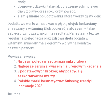
wody,
domowe odżywki
, takie jak połączenie soli morskiej,
oliwy z oliwek oraz soku cytrynowego,
siemię lniane
po ugotowaniu, które tworzy gęsty kleik.
Dodatkowo warto wmasować w płytkę
olejek herbaciany
zmieszany z
witaminą E
lub pocierać je
aloesem
– takie
zabiegi przynoszą znakomite rezultaty. Pamiętajmy też, że
regularna pielęgnacja
oraz
zdrowa dieta
bogata w
witaminy i minerały mają ogromny wpływ na kondycję
naszych paznokci.
Powiązane wpisy:
Na czym polega mezoterapia mikroigłowa
Najlepsze serum z kwasem hialuronowym Recenzje
8 podstawowych kroków, aby pozbyć się
zaskórników na twarzy
Polskie marki kosmetyczne: Sukcesy, trendy i
innowacje 2023
Uroda