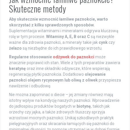
Skuteczne metody
Aby skutecznie wzmocnić łamliwe paznokcie, warto
skorzystać z kilku sprawdzonych sposobów.
Suplementacja witaminami i minerałami odgrywa kluczową
rolę w tym procesie.
Witaminy A, E, B oraz C
są niezwykle
ważne dla zdrowia paznokci, a minerały takie jak
cynk
czy
żelazo
są niezbędne do ich prawidłowego wzrostu.
Regularne stosowanie
odżywek do paznokci
może
znacznie poprawić ich stan. Wiele z tych preparatów zawiera
keratynę
oraz inne składniki odżywcze, które wspierają
regenerację płytki paznokcia. Dodatkowo
olejowanie
paznokci olejem rycynowym lub oliwą z oliwek
przyspiesza
nawilżenie i odbudowę.
Nie można zapominać o diecie – jej zmiany również mają
istotny wpływ na kondycję naszych paznokci. Wprowadzenie
do jadłospisu produktów bogatych w
biotynę
, takich jak
orzechy czy jajka, a także zdrowych tłuszczy sprzyja
wzrostowi mocnych paznokci. Unikaj szkodliwych praktyk
pielęgnacyjnych oraz skracania łamiących się paznokci do
minimalnej długości; to pomoże utrzymać je w dobrej formie.