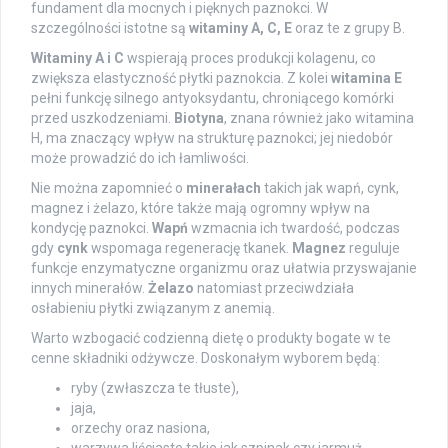
fundament dla mocnych i pięknych paznokci. W
szczególności istotne są
witaminy A, C, E
oraz te z grupy B.
Witaminy A i C
wspierają proces produkcji kolagenu, co
zwiększa elastyczność płytki paznokcia. Z kolei
witamina E
pełni funkcję silnego antyoksydantu, chroniącego komórki
przed uszkodzeniami.
Biotyna
, znana również jako witamina
H, ma znaczący wpływ na strukturę paznokci; jej niedobór
może prowadzić do ich łamliwości.
Nie można zapomnieć o
minerałach
takich jak wapń, cynk,
magnez i żelazo, które także mają ogromny wpływ na
kondycję paznokci.
Wapń
wzmacnia ich twardość, podczas
gdy
cynk
wspomaga regenerację tkanek.
Magnez
reguluje
funkcje enzymatyczne organizmu oraz ułatwia przyswajanie
innych minerałów.
Żelazo
natomiast przeciwdziała
osłabieniu płytki związanym z anemią.
Warto wzbogacić codzienną dietę o produkty bogate w te
cenne składniki odżywcze. Doskonałym wyborem będą:
ryby (zwłaszcza te tłuste),
jaja,
orzechy oraz nasiona,