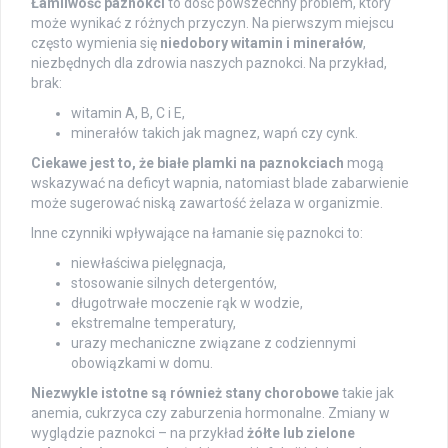
Łamliwość paznokci
to dość powszechny problem, który
może wynikać z różnych przyczyn. Na pierwszym miejscu
często wymienia się
niedobory witamin i minerałów
,
niezbędnych dla zdrowia naszych paznokci. Na przykład,
brak:
witamin A, B, C i E,
minerałów takich jak magnez, wapń czy cynk.
Ciekawe jest to, że białe plamki na paznokciach
mogą
wskazywać na deficyt wapnia, natomiast blade zabarwienie
może sugerować niską zawartość żelaza w organizmie.
Inne czynniki wpływające na łamanie się paznokci to:
niewłaściwa pielęgnacja,
stosowanie silnych detergentów,
długotrwałe moczenie rąk w wodzie,
ekstremalne temperatury,
urazy mechaniczne związane z codziennymi
obowiązkami w domu.
Niezwykle istotne są również stany chorobowe
takie jak
anemia, cukrzyca czy zaburzenia hormonalne. Zmiany w
wyglądzie paznokci – na przykład
żółte lub zielone