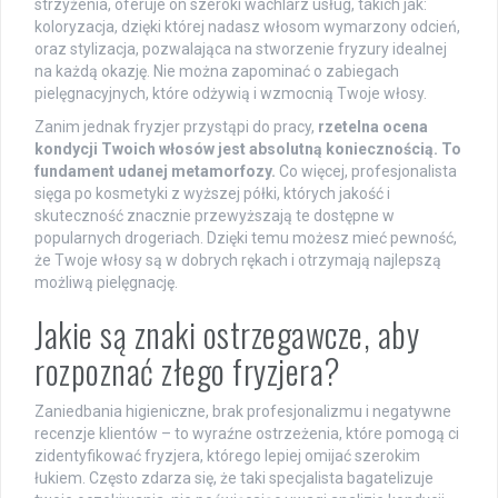
strzyżenia, oferuje on szeroki wachlarz usług, takich jak:
koloryzacja, dzięki której nadasz włosom wymarzony odcień,
oraz stylizacja, pozwalająca na stworzenie fryzury idealnej
na każdą okazję. Nie można zapominać o zabiegach
pielęgnacyjnych, które odżywią i wzmocnią Twoje włosy.
Zanim jednak fryzjer przystąpi do pracy,
rzetelna ocena
kondycji Twoich włosów jest absolutną koniecznością. To
fundament udanej metamorfozy.
Co więcej, profesjonalista
sięga po kosmetyki z wyższej półki, których jakość i
skuteczność znacznie przewyższają te dostępne w
popularnych drogeriach. Dzięki temu możesz mieć pewność,
że Twoje włosy są w dobrych rękach i otrzymają najlepszą
możliwą pielęgnację.
Jakie są znaki ostrzegawcze, aby
rozpoznać złego fryzjera?
Zaniedbania higieniczne, brak profesjonalizmu i negatywne
recenzje klientów – to wyraźne ostrzeżenia, które pomogą ci
zidentyfikować fryzjera, którego lepiej omijać szerokim
łukiem. Często zdarza się, że taki specjalista bagatelizuje