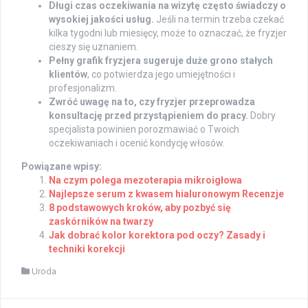
Długi czas oczekiwania na wizytę często świadczy o
wysokiej jakości usług.
Jeśli na termin trzeba czekać
kilka tygodni lub miesięcy, może to oznaczać, że fryzjer
cieszy się uznaniem.
Pełny grafik fryzjera sugeruje duże grono stałych
klientów
, co potwierdza jego umiejętności i
profesjonalizm.
Zwróć uwagę na to, czy fryzjer przeprowadza
konsultację przed przystąpieniem do pracy.
Dobry
specjalista powinien porozmawiać o Twoich
oczekiwaniach i ocenić kondycję włosów.
Powiązane wpisy:
Na czym polega mezoterapia mikroigłowa
Najlepsze serum z kwasem hialuronowym Recenzje
8 podstawowych kroków, aby pozbyć się
zaskórników na twarzy
Jak dobrać kolor korektora pod oczy? Zasady i
techniki korekcji
Uroda