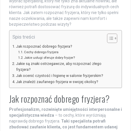
wybrać specjalistę, który nie tylko zna aktualne nowinki, ale
również potrafi dostosować fryzurę do indywidualnych cech
klienta. Jak zatem rozpoznać fryzjera, który nie tylko spełni
nasze oczekiwania, ale także zapewni nam komfort i
bezpieczeństwo podczas wizyty?
Spis treści
Jak rozpoznać dobrego fryzjera?
Cechy dobrego fryzjera
Jakie usługi oferuje dobry fryzjer?
Jakie są znaki ostrzegawcze, aby rozpoznać złego
fryzjera?
Jak ocenić czystość i higienę w salonie fryzjerskim?
Jak znaleźć zaufanego fryzjera w swojej okolicy?
Jak rozpoznać dobrego fryzjera?
Profesjonalizm, rozwinięte umiejętności interpersonalne i
specjalistyczna wiedza
– to cechy, które wyróżniają
naprawdę dobrego fryzjera.
Taki specjalista potrafi
zbudować zaufanie klienta, co jest fundamentem udanej