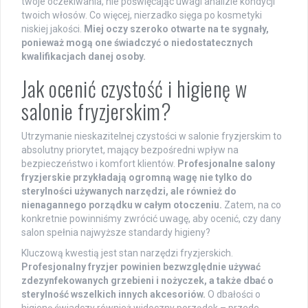
twoje oczekiwania, nie poświęcając uwagi analizie kondycji
twoich włosów. Co więcej, nierzadko sięga po kosmetyki
niskiej jakości.
Miej oczy szeroko otwarte na te sygnały,
ponieważ mogą one świadczyć o niedostatecznych
kwalifikacjach danej osoby.
Jak ocenić czystość i higienę w
salonie fryzjerskim?
Utrzymanie nieskazitelnej czystości w salonie fryzjerskim to
absolutny priorytet, mający bezpośredni wpływ na
bezpieczeństwo i komfort klientów.
Profesjonalne salony
fryzjerskie przykładają ogromną wagę nie tylko do
sterylności używanych narzędzi, ale również do
nienagannego porządku w całym otoczeniu.
Zatem, na co
konkretnie powinniśmy zwrócić uwagę, aby ocenić, czy dany
salon spełnia najwyższe standardy higieny?
Kluczową kwestią jest stan narzędzi fryzjerskich.
Profesjonalny fryzjer powinien bezwzględnie używać
zdezynfekowanych grzebieni i nożyczek, a także dbać o
sterylność wszelkich innych akcesoriów.
O dbałości o