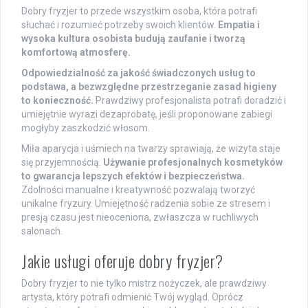
Dobry fryzjer to przede wszystkim osoba, która potrafi
słuchać i rozumieć potrzeby swoich klientów.
Empatia i
wysoka kultura osobista budują zaufanie i tworzą
komfortową atmosferę.
Odpowiedzialność za jakość świadczonych usług to
podstawa, a bezwzględne przestrzeganie zasad higieny
to konieczność.
Prawdziwy profesjonalista potrafi doradzić i
umiejętnie wyrazi dezaprobatę, jeśli proponowane zabiegi
mogłyby zaszkodzić włosom.
Miła aparycja i uśmiech na twarzy sprawiają, że wizyta staje
się przyjemnością.
Używanie profesjonalnych kosmetyków
to gwarancja lepszych efektów i bezpieczeństwa.
Zdolności manualne i kreatywność pozwalają tworzyć
unikalne fryzury. Umiejętność radzenia sobie ze stresem i
presją czasu jest nieoceniona, zwłaszcza w ruchliwych
salonach.
Jakie usługi oferuje dobry fryzjer?
Dobry fryzjer to nie tylko mistrz nożyczek, ale prawdziwy
artysta, który potrafi odmienić Twój wygląd. Oprócz