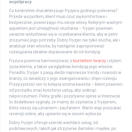
współpracy.
Co konkretnie charakteryzuje fryzjera godnego polecenia?
Przede wszystkim, klient musi czuć się komfortowo i
bezpiecznie, powierzając mu swoje włosy. Kolejnym ważnym
aspektem jest umiejętność słuchania – fryzjer powinien
uważnie wsłuchiwać się w oczekiwania klienta, aby w pełni
zrozumieć jego potrzeby. Dobry fryzjer nie tylko słucha, ale i
analizuje stan włosów, by następnie zaproponować
rozwiązania idealnie dopasowane do ich kondycji.
Fryzura powinna harmonizować z
kształtem twarzy
i stylem
życia klienta, a także uwzględniać kondycję jego włosów.
Ponadto, fryzjer z pasją śledzi najnowsze trendy i nowości w
branży, co świadczy o jego zaangażowaniu i chęci rozwoju.
Przejrzystość cen to kolejna istotna kwestia – klient powinien
od początku znać kosztorys usług, aby uniknąć
nieporozumień. Pełny grafik i pozytywne opinie w Internecie
to dodatkowe sygnały, że mamy do czynienia z fryzjerem,
który cieszy się uznaniem i zaufaniem. Warto więc poszukać
recenzji online, aby upewnić się w swoim wyborze.
Dobry fryzjer oferuje szeroki wachlarz usług, od
podstawowych, takich jak strzyżenie damskie i męskie, po