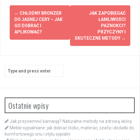
Post
←
CHŁODNY BRONZER
JAK ZAPOBIEGAĆ
navigation
DO JASNEJ CERY – JAK
ŁAMLIWOŚCI
GO DOBRAĆ I
PAZNOKCI?
APLIKOWAĆ?
PRZYCZYNY I
SKUTECZNE METODY
→
Search
for:
Ostatnie wpisy
Jak przyciemnić karnację? Naturalne metody na zdrową skórę
Meble sypialniane: jak dobrać łóżko, materac, szafę i dodatki do
komfortowego snu i stylu sypialni