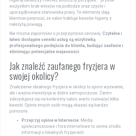
higienę świadczy również widoczny porządek – przede
wszystkim brak włosów na podłodze oraz czyste i
uporządkowane stanowiska pracy. Te elementy dają
klientowi pewność, że salon traktuje kwestie higieny z
należytą powagą.
Nie można zapomnieć o przejrzystości cenowej.
Czytelne i
łatwo dostępne cenniki usług są wizytówką
profesjonalnego podejścia do klienta, budując zaufanie i
eliminując potencjalne niejasności.
Jak znaleźć zaufanego fryzjera w
swojej okolicy?
Znalezienie idealnego fryzjera w okolicy to spore wyzwanie,
ale i ważna inwestycja w dobre samopoczucie. Zanim
zdecydujesz się na konkretny salon, warto rozważyć kilka
kwestii. Opinie innych osób mogą okazać się bardzo
pomocne.
Przejrzyj opinie w Internecie.
Media
społecznościowe i fora internetowe to cenne źródło
informacji o lokalnych fryzjerach.