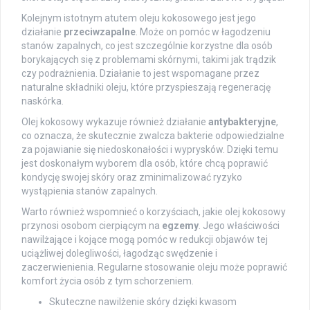
Kolejnym istotnym atutem oleju kokosowego jest jego
działanie
przeciwzapalne
. Może on pomóc w łagodzeniu
stanów zapalnych, co jest szczególnie korzystne dla osób
borykających się z problemami skórnymi, takimi jak trądzik
czy podrażnienia. Działanie to jest wspomagane przez
naturalne składniki oleju, które przyspieszają regenerację
naskórka.
Olej kokosowy wykazuje również działanie
antybakteryjne
,
co oznacza, że skutecznie zwalcza bakterie odpowiedzialne
za pojawianie się niedoskonałości i wyprysków. Dzięki temu
jest doskonałym wyborem dla osób, które chcą poprawić
kondycję swojej skóry oraz zminimalizować ryzyko
wystąpienia stanów zapalnych.
Warto również wspomnieć o korzyściach, jakie olej kokosowy
przynosi osobom cierpiącym na
egzemy
. Jego właściwości
nawilżające i kojące mogą pomóc w redukcji objawów tej
uciążliwej dolegliwości, łagodząc swędzenie i
zaczerwienienia. Regularne stosowanie oleju może poprawić
komfort życia osób z tym schorzeniem.
Skuteczne nawilżenie skóry dzięki kwasom