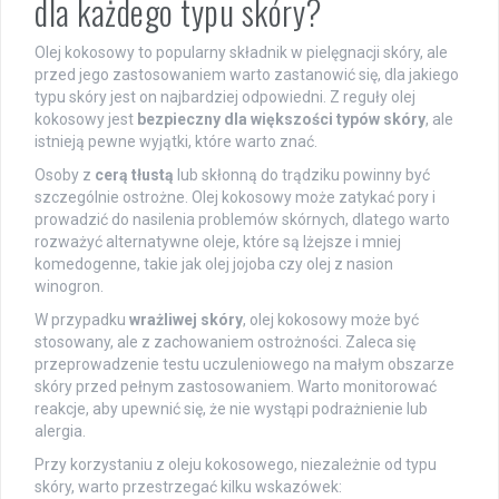
dla każdego typu skóry?
Olej kokosowy to popularny składnik w pielęgnacji skóry, ale
przed jego zastosowaniem warto zastanowić się, dla jakiego
typu skóry jest on najbardziej odpowiedni. Z reguły olej
kokosowy jest
bezpieczny dla większości typów skóry
, ale
istnieją pewne wyjątki, które warto znać.
Osoby z
cerą tłustą
lub skłonną do trądziku powinny być
szczególnie ostrożne. Olej kokosowy może zatykać pory i
prowadzić do nasilenia problemów skórnych, dlatego warto
rozważyć alternatywne oleje, które są lżejsze i mniej
komedogenne, takie jak olej jojoba czy olej z nasion
winogron.
W przypadku
wrażliwej skóry
, olej kokosowy może być
stosowany, ale z zachowaniem ostrożności. Zaleca się
przeprowadzenie testu uczuleniowego na małym obszarze
skóry przed pełnym zastosowaniem. Warto monitorować
reakcje, aby upewnić się, że nie wystąpi podrażnienie lub
alergia.
Przy korzystaniu z oleju kokosowego, niezależnie od typu
skóry, warto przestrzegać kilku wskazówek: