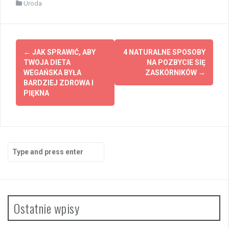
Uroda
Post
←
JAK SPRAWIĆ, ABY
4 NATURALNE SPOSOBY
navigation
TWOJA DIETA
NA POZBYCIE SIĘ
WEGAŃSKA BYŁA
ZASKÓRNIKÓW
→
BARDZIEJ ZDROWA I
PIĘKNA
Search
for:
Ostatnie wpisy