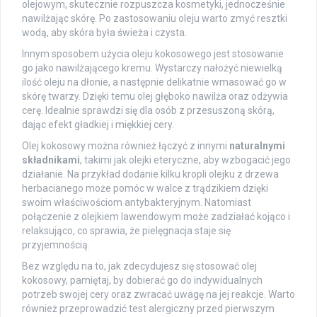
olejowym, skutecznie rozpuszcza kosmetyki, jednocześnie
nawilżając skórę. Po zastosowaniu oleju warto zmyć resztki
wodą, aby skóra była świeża i czysta.
Innym sposobem użycia oleju kokosowego jest stosowanie
go jako nawilżającego kremu. Wystarczy nałożyć niewielką
ilość oleju na dłonie, a następnie delikatnie wmasować go w
skórę twarzy. Dzięki temu olej głęboko nawilża oraz odżywia
cerę. Idealnie sprawdzi się dla osób z przesuszoną skórą,
dając efekt gładkiej i miękkiej cery.
Olej kokosowy można również łączyć z innymi
naturalnymi
składnikami
, takimi jak olejki eteryczne, aby wzbogacić jego
działanie. Na przykład dodanie kilku kropli olejku z drzewa
herbacianego może pomóc w walce z trądzikiem dzięki
swoim właściwościom antybakteryjnym. Natomiast
połączenie z olejkiem lawendowym może zadziałać kojąco i
relaksująco, co sprawia, że pielęgnacja staje się
przyjemnością.
Bez względu na to, jak zdecydujesz się stosować olej
kokosowy, pamiętaj, by dobierać go do indywidualnych
potrzeb swojej cery oraz zwracać uwagę na jej reakcje. Warto
również przeprowadzić test alergiczny przed pierwszym