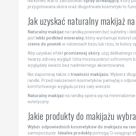
Na koniec warto zastosować
spray utrwalający
, który 
przygotowana skóra oraz długotrwałe kosmetyki to fu
Jak uzyskać naturalny makijaż na
Naturalny makijaż
na randkę powinien być subtelny i d
jest
lekki podkład mineralny
, który wyrównuje koloryt 
cienie do powiek
w odcieniach beżu lub różu; te kolory 
Aby uzyskać efekt
promiennej skóry
, użyj delikatnego
twarzy zdrowy wygląd. Usta można pokryć ochronnym ba
wyglądały świeżo bez nadmiernego akcentowania.
Nie zapominaj także o
trwałości makijażu
. Wybierz dłu
randki. Przed nałożeniem kosmetyków pamiętaj o odpowi
komfortowego wyglądu przez cały wieczór.
Naturalny makijaż
na randkę opiera się na minimalizmie i
estetyczny.
Jakie produkty do makijażu wybr
Wybór odpowiednich kosmetyków do makijażu na ra
samopoczucie.
Idealne produkty
pomogą Ci osiągnąć efe