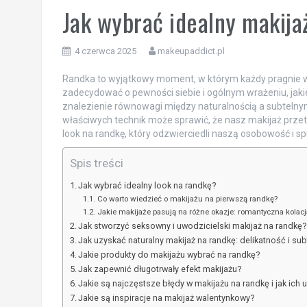
Jak wybrać idealny makijaż
4 czerwca 2025
makeupaddict.pl
Randka to wyjątkowy moment, w którym każdy pragnie w
zadecydować o pewności siebie i ogólnym wrażeniu, ja
znalezienie równowagi między naturalnością a subteln
właściwych technik może sprawić, że nasz makijaż przetr
look na randkę, który odzwierciedli naszą osobowość i s
Spis treści
Jak wybrać idealny look na randkę?
Co warto wiedzieć o makijażu na pierwszą randkę?
Jakie makijaże pasują na różne okazje: romantyczna kolacja
Jak stworzyć seksowny i uwodzicielski makijaż na randkę?
Jak uzyskać naturalny makijaż na randkę: delikatność i su
Jakie produkty do makijażu wybrać na randkę?
Jak zapewnić długotrwały efekt makijażu?
Jakie są najczęstsze błędy w makijażu na randkę i jak ich 
Jakie są inspiracje na makijaż walentynkowy?