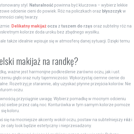
 stonowany styl.
Naturalność
powinna być kluczowa – wybierz lekkie
owe odcienie cieni do powiek. Róż na policzkach oraz
błyszczyk
w
nności całej twarzy.
izmie.
Delikatny makijaż
oczu
z
tuszem do rzęs
oraz subtelny róż na
dyskretnym kolorze doda uroku bez zbędnego wysiłku.
 ale także idealnie wpisuje się w atmosferę danej sytuacji. Dzięki temu
elski makijaż na randkę?
kę, ważne jest harmonijne podkreślenie zarówno oczu, jak i ust.
jrzeniu głębi oraz nuty tajemniczości. Wykorzystaj ciemne cienie do
lne. Rozetrzyj je starannie, aby uzyskać płynne przejścia kolorów. Nie
onturom oczu.
 pewnością przyciągnie uwagę. Wybierz pomadkę w mocnym odcieniu
wność siebie przez całą noc. Konturówka w tym samym kolorze pomoże
się koloru.
ś się na mocniejsze akcenty wokół oczu, postaw na subtelniejszy
róż
i
 że cały look będzie estetyczny i nieprzesadzony.