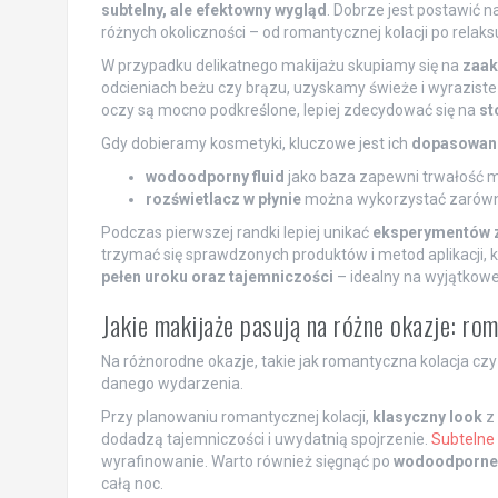
subtelny, ale efektowny wygląd
. Dobrze jest postawić n
różnych okoliczności – od romantycznej kolacji po relaks
W przypadku delikatnego makijażu skupiamy się na
zaak
odcieniach beżu czy brązu, uzyskamy świeże i wyraziste s
oczy są mocno podkreślone, lepiej zdecydować się na
st
Gdy dobieramy kosmetyki, kluczowe jest ich
dopasowani
wodoodporny fluid
jako baza zapewni trwałość ma
rozświetlacz w płynie
można wykorzystać zarówn
Podczas pierwszej randki lepiej unikać
eksperymentów z
trzymać się sprawdzonych produktów i metod aplikacji, 
pełen uroku oraz tajemniczości
– idealny na wyjątkowe
Jakie makijaże pasują na różne okazje: rom
Na różnorodne okazje, takie jak romantyczna kolacja cz
danego wydarzenia.
Przy planowaniu romantycznej kolacji,
klasyczny look
z
dodadzą tajemniczości i uwydatnią spojrzenie.
Subtelne
wyrafinowanie. Warto również sięgnąć po
wodoodporne 
całą noc.