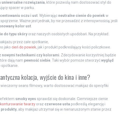
a
uniwersalne rozwiązania
, które pozwolą nam dostosować styl do
ujący spacer w parku.
centowaniu oczu i ust
. Wybierając
neutralne cienie do powiek
w
pojrzenie. Ważne jest jednak, by nie przesadzić z intensywnością; jeśli
onowany kolor ust
.
e do typu skóry
oraz naszych osobistych upodobań. Na przykład:
kijażu przez całe spotkanie,
o jako
cień do powiek
, jak i produkt podkreślający kości policzkowe.
 nowymi technikami czy kolorami
. Zdecydowanie korzystniej będzie
które dają nam
pewność siebie
. Taki wybór pomoże stworzyć
wygląd
 spotkanie.
antyczna kolacja, wyjście do kina i inne?
y wieczorny seans filmowy, warto dostosować makijaż do specyfiki
 efektem
smoky eyes
sprawdzi się doskonale. Ciemniejsze cienie
 konturowanie twarzy
oraz
czerwone usta
podkreślą elegancję i
produkty
, aby makijaż utrzymał się w nienaruszonym stanie przez