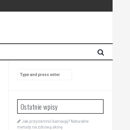
Search
for:
Ostatnie wpisy
Jak przyciemnić karnację? Naturalne
metody na zdrową skórę