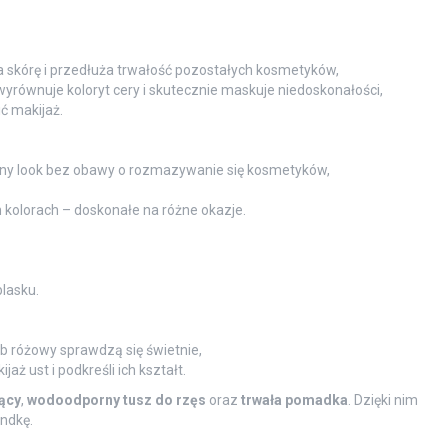
 skórę i przedłuża trwałość pozostałych kosmetyków,
yrównuje koloryt cery i skutecznie maskuje niedoskonałości,
ć makijaż.
ny look bez obawy o rozmazywanie się kosmetyków,
kolorach – doskonałe na różne okazje.
lasku.
b różowy sprawdzą się świetnie,
ż ust i podkreśli ich kształt.
ący
,
wodoodporny tusz do rzęs
oraz
trwała pomadka
. Dzięki nim
ndkę.