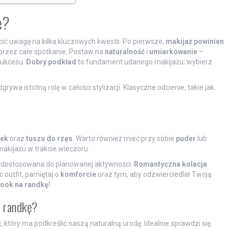
ę?
ć uwagę na kilka kluczowych kwestii. Po pierwsze,
makijaż powinien
 przez całe spotkanie. Postaw na
naturalność
i
umiarkowanie
–
sukcesu.
Dobry podkład
to fundament udanego makijażu; wybierz
grywa istotną rolę w całości stylizacji. Klasyczne odcienie, takie jak:
iek
oraz
tuszu do rzęs
. Warto również mieć przy sobie
puder
lub
makijażu w trakcie wieczoru.
 dostosowana do planowanej aktywności.
Romantyczna kolacja
c outfit, pamiętaj o
komforcie
oraz tym, aby odzwierciedlał Twoją
look na randkę
!
ą randkę?
ż
, który ma podkreślić naszą naturalną urodę. Idealnie sprawdzi się