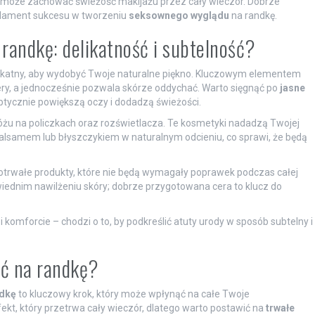
pomoże zachować świeżość makijażu przez cały wieczór. Dobrze
ndament sukcesu w tworzeniu
seksownego wyglądu
na randkę.
 randkę: delikatność i subtelność?
elikatny, aby wydobyć Twoje naturalne piękno. Kluczowym elementem
cery, a jednocześnie pozwala skórze oddychać. Warto sięgnąć po
jasne
optycznie powiększą oczy i dodadzą świeżości.
 różu na policzkach oraz rozświetlacza. Te kosmetyki nadadzą Twojej
lsamem lub błyszczykiem w naturalnym odcieniu, co sprawi, że będą
gotrwałe produkty, które nie będą wymagały poprawek podczas całej
ednim nawilżeniu skóry; dobrze przygotowana cera to klucz do
 komforcie – chodzi o to, by podkreślić atuty urody w sposób subtelny i
ać na randkę?
ndkę
to kluczowy krok, który może wpłynąć na całe Twoje
kt, który przetrwa cały wieczór, dlatego warto postawić na
trwałe