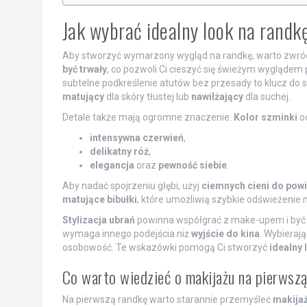
Jak wybrać idealny look na randk
Aby stworzyć wymarzony wygląd na randkę, warto zwróci
być trwały
, co pozwoli Ci cieszyć się świeżym wyglądem
subtelne podkreślenie atutów bez przesady to klucz do 
matujący
dla skóry tłustej lub
nawilżający
dla suchej.
Detale także mają ogromne znaczenie.
Kolor szminki
od
intensywna czerwień
,
delikatny róż
,
elegancja
oraz
pewność siebie
.
Aby nadać spojrzeniu głębi, użyj
ciemnych cieni do pow
matujące bibułki
, które umożliwią szybkie odświeżenie 
Stylizacja ubrań
powinna współgrać z make-upem i być
wymaga innego podejścia niż
wyjście do kina
. Wybierają
osobowość. Te wskazówki pomogą Ci stworzyć
idealny 
Co warto wiedzieć o makijażu na pierwsz
Na pierwszą randkę warto starannie przemyśleć
makija