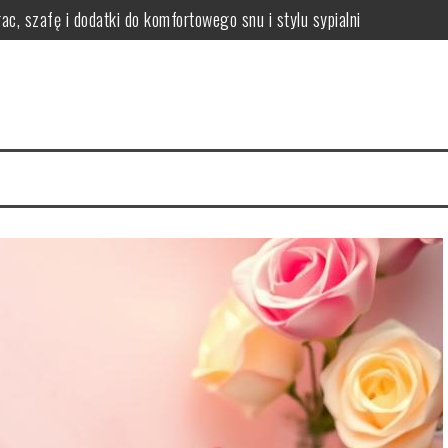
ac, szafę i dodatki do komfortowego snu i stylu sypialni
i efekty stosowania
czne wskazówki i porady
 włosów i jak się chronić?
nikać i łagodzić?
ody na zdrową skórę