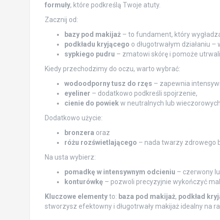
formuły
, które podkreślą Twoje atuty.
Zacznij od:
bazy pod makijaż
– to fundament, który wygładza
podkładu kryjącego
o długotrwałym działaniu – w
sypkiego pudru
– zmatowi skórę i pomoże utrwali
Kiedy przechodzimy do oczu, warto wybrać:
wodoodporny tusz do rzęs
– zapewnia intensyw
eyeliner
– dodatkowo podkreśli spojrzenie,
cienie do powiek
w neutralnych lub wieczorowych 
Dodatkowo użycie:
bronzera
oraz
różu rozświetlającego
– nada twarzy zdrowego b
Na usta wybierz:
pomadkę w intensywnym odcieniu
– czerwony lu
konturówkę
– pozwoli precyzyjnie wykończyć makija
Kluczowe elementy
to:
baza pod makijaż
,
podkład kryj
stworzysz efektowny i długotrwały makijaż idealny na ra