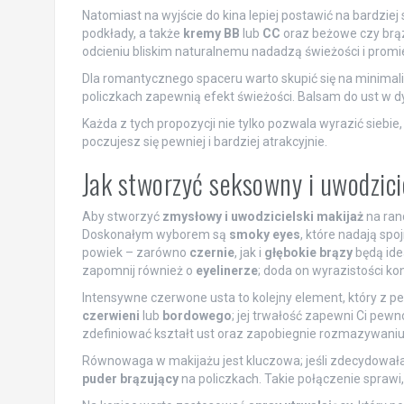
Natomiast na wyjście do kina lepiej postawić na bardziej
podkłady, a także
kremy BB
lub
CC
oraz beżowe czy brąz
odcieniu bliskim naturalnemu nadadzą świeżości i promie
Dla romantycznego spaceru warto skupić się na minimal
policzkach zapewnią efekt świeżości. Balsam do ust w 
Każda z tych propozycji nie tylko pozwala wyrazić siebie,
poczujesz się pewniej i bardziej atrakcyjnie.
Jak stworzyć seksowny i uwodzici
Aby stworzyć
zmysłowy i uwodzicielski makijaż
na rand
Doskonałym wyborem są
smoky eyes
, które nadają spo
powiek – zarówno
czernie
, jak i
głębokie brązy
będą idea
zapomnij również o
eyelinerze
; doda on wyrazistości k
Intensywne czerwone usta to kolejny element, który z
czerwieni
lub
bordowego
; jej trwałość zapewni Ci pe
zdefiniować kształt ust oraz zapobiegnie rozmazywaniu 
Równowaga w makijażu jest kluczowa; jeśli zdecydowała
puder brązujący
na policzkach. Takie połączenie sprawi,