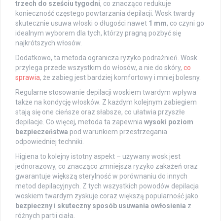
trzech do sześciu tygodni
, co znacząco redukuje
konieczność częstego powtarzania depilacji. Wosk twardy
skutecznie usuwa włoski o długości nawet
1 mm
, co czyni go
idealnym wyborem dla tych, którzy pragną pozbyć się
najkrótszych włosów.
Dodatkowo, ta metoda ogranicza ryzyko podrażnień. Wosk
przylega przede wszystkim do włosów, a nie do skóry,
co
sprawia
, że zabieg jest bardziej komfortowy i mniej bolesny.
Regularne stosowanie depilacji woskiem twardym wpływa
także na kondycję włosków. Z każdym kolejnym zabiegiem
stają się one cieńsze oraz słabsze, co ułatwia przyszłe
depilacje. Co więcej, metoda ta zapewnia
wysoki poziom
bezpieczeństwa
pod warunkiem przestrzegania
odpowiedniej techniki.
Higiena to kolejny istotny aspekt – używany wosk jest
jednorazowy, co znacząco zmniejsza ryzyko zakażeń oraz
gwarantuje większą sterylność w porównaniu do innych
metod depilacyjnych. Z tych wszystkich powodów depilacja
woskiem twardym zyskuje coraz większą popularność jako
bezpieczny i skuteczny sposób usuwania owłosienia
z
różnych partii ciała.