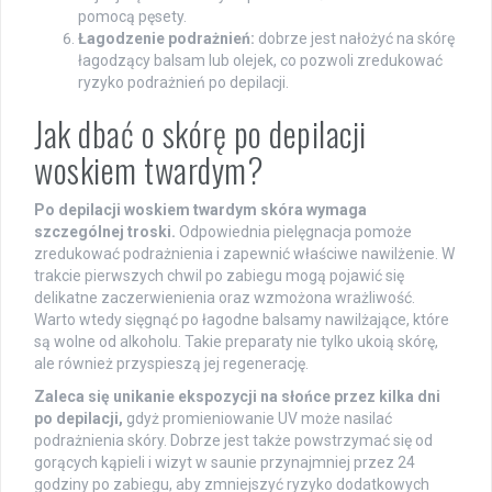
pomocą pęsety.
Łagodzenie podrażnień:
dobrze jest nałożyć na skórę
łagodzący balsam lub olejek, co pozwoli zredukować
ryzyko podrażnień po depilacji.
Jak dbać o skórę po depilacji
woskiem twardym?
Po depilacji woskiem twardym skóra wymaga
szczególnej troski.
Odpowiednia pielęgnacja pomoże
zredukować podrażnienia i zapewnić właściwe nawilżenie. W
trakcie pierwszych chwil po zabiegu mogą pojawić się
delikatne zaczerwienienia oraz wzmożona wrażliwość.
Warto wtedy sięgnąć po łagodne balsamy nawilżające, które
są wolne od alkoholu. Takie preparaty nie tylko ukoią skórę,
ale również przyspieszą jej regenerację.
Zaleca się unikanie ekspozycji na słońce przez kilka dni
po depilacji,
gdyż promieniowanie UV może nasilać
podrażnienia skóry. Dobrze jest także powstrzymać się od
gorących kąpieli i wizyt w saunie przynajmniej przez 24
godziny po zabiegu, aby zmniejszyć ryzyko dodatkowych