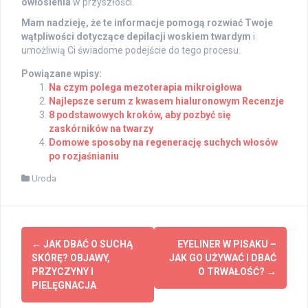
owłosienia
w przyszłości.
Mam nadzieję, że te informacje pomogą rozwiać Twoje
wątpliwości dotyczące depilacji woskiem twardym
i
umożliwią Ci świadome podejście do tego procesu.
Powiązane wpisy:
Na czym polega mezoterapia mikroigłowa
Najlepsze serum z kwasem hialuronowym Recenzje
8 podstawowych kroków, aby pozbyć się
zaskórników na twarzy
Domowe sposoby na regenerację suchych włosów
po rozjaśnianiu
Uroda
Post
←
JAK DBAĆ O SUCHĄ
EYELINER W PISAKU –
navigation
SKÓRĘ? OBJAWY,
JAK GO UŻYWAĆ I DBAĆ
PRZYCZYNY I
O TRWAŁOŚĆ?
→
PIELĘGNACJA