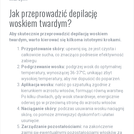
Jak przeprowadzić depilację
woskiem twardym?
Aby skutecznie przeprowadzić depilację woskiem
twardym, warto kierować się kilkoma istotnymi krokami.
Przygotowanie skóry:
upewnij się, że jest czysta i
całkowicie sucha, co znacząco podniesie efektywność
zabiegu.
Podgrzewanie wosku:
podgrzej wosk do optymalnej
temperatury, wynoszącej 36-37°C, unikając zbyt
wysokiej temperatury, aby nie dopuścić do poparzeń.
Aplikacja wosku:
nałóż go szpatułką zgodnie z
kierunkiem wzrostu włosów, formując równą warstwę.
Po kilku chwilach, gdy wosk stwardnieje, energicznie
oderwij go w przeciwną stronę do wzrostu włosów.
Naciąganie skóry:
podczas usuwania wosku naciągnij
skórę, co pomoże zmniejszyć dyskomfort i ułatwi
usunięcie.
Zarządzanie pozostałościami:
na zakończenie
zajmij się ewentualnymi pozostałościami włosków za