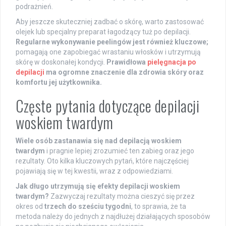
podrażnień.
Aby jeszcze skuteczniej zadbać o skórę, warto zastosować
olejek lub specjalny preparat łagodzący tuż po depilacji.
Regularne wykonywanie peelingów jest również kluczowe;
pomagają one zapobiegać wrastaniu włosków i utrzymują
skórę w doskonałej kondycji.
Prawidłowa
pielęgnacja po
depilacji
ma ogromne znaczenie dla zdrowia skóry oraz
komfortu jej użytkownika.
Częste pytania dotyczące depilacji
woskiem twardym
Wiele osób zastanawia się nad depilacją woskiem
twardym
i pragnie lepiej zrozumieć ten zabieg oraz jego
rezultaty. Oto kilka kluczowych pytań, które najczęściej
pojawiają się w tej kwestii, wraz z odpowiedziami.
Jak długo utrzymują się efekty depilacji woskiem
twardym?
Zazwyczaj rezultaty można cieszyć się przez
okres od
trzech do sześciu tygodni
, to sprawia, że ta
metoda należy do jednych z najdłużej działających sposobów