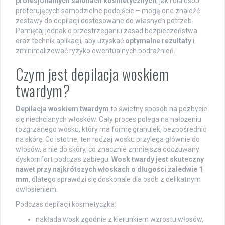
profesjonalnych salonach kosmetycznych
, jak i dla osób
preferujących samodzielne podejście – mogą one znaleźć
zestawy do depilacji dostosowane do własnych potrzeb.
Pamiętaj jednak o przestrzeganiu zasad bezpieczeństwa
oraz technik aplikacji, aby uzyskać
optymalne rezultaty
i
zminimalizować ryzyko ewentualnych podrażnień.
Czym jest depilacja woskiem
twardym?
Depilacja woskiem twardym
to świetny sposób na pozbycie
się niechcianych włosków. Cały proces polega na nałożeniu
rozgrzanego wosku, który ma formę granulek, bezpośrednio
na skórę. Co istotne, ten rodzaj wosku przylega głównie do
włosów, a nie do skóry, co znacznie zmniejsza odczuwany
dyskomfort podczas zabiegu.
Wosk twardy jest skuteczny
nawet przy najkrótszych włoskach o długości zaledwie 1
mm
, dlatego sprawdzi się doskonale dla osób z delikatnym
owłosieniem.
Podczas depilacji kosmetyczka:
nakłada wosk zgodnie z kierunkiem wzrostu włosów,