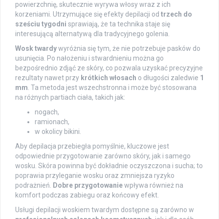
powierzchnię, skutecznie wyrywa włosy wraz z ich
korzeniami. Utrzymujące się efekty depilacji od
trzech do
sześciu tygodni
sprawiają, że ta technika staje się
interesującą alternatywą dla tradycyjnego golenia.
Wosk twardy
wyróżnia się tym, że nie potrzebuje pasków do
usunięcia. Po nałożeniu i stwardnieniu można go
bezpośrednio zdjąć ze skóry, co pozwala uzyskać precyzyjne
rezultaty nawet przy
krótkich włosach
o długości zaledwie
1
mm
. Ta metoda jest wszechstronna i może być stosowana
na różnych partiach ciała, takich jak:
nogach,
ramionach,
w okolicy bikini.
Aby depilacja przebiegła pomyślnie, kluczowe jest
odpowiednie przygotowanie zarówno skóry, jak i samego
wosku. Skóra powinna być dokładnie oczyszczona i sucha; to
poprawia przyleganie wosku oraz zmniejsza ryzyko
podrażnień.
Dobre przygotowanie
wpływa również na
komfort podczas zabiegu oraz końcowy efekt.
Usługi depilacji woskiem twardym dostępne są zarówno w