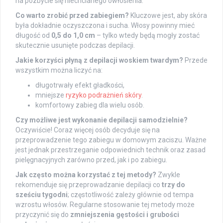
na pozbycie się niechcianego owłosienia.
Co warto zrobić przed zabiegiem?
Kluczowe jest, aby skóra
była dokładnie oczyszczona i sucha. Włosy powinny mieć
długość od
0,5 do 1,0 cm
– tylko wtedy będą mogły zostać
skutecznie usunięte podczas depilacji.
Jakie korzyści płyną z depilacji woskiem twardym?
Przede
wszystkim można liczyć na:
długotrwały efekt gładkości,
mniejsze
ryzyko podrażnień skóry
.
komfortowy zabieg dla wielu osób.
Czy możliwe jest wykonanie depilacji samodzielnie?
Oczywiście! Coraz więcej osób decyduje się na
przeprowadzenie tego zabiegu w domowym zaciszu. Ważne
jest jednak przestrzeganie odpowiednich technik oraz zasad
pielęgnacyjnych zarówno przed, jak i po zabiegu.
Jak często można korzystać z tej metody?
Zwykle
rekomenduje się przeprowadzanie depilacji co
trzy do
sześciu tygodni
; częstotliwość zależy głównie od tempa
wzrostu włosów. Regularne stosowanie tej metody może
przyczynić się do
zmniejszenia gęstości i grubości