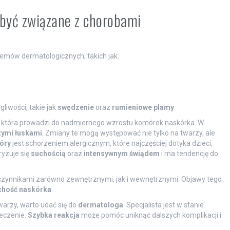
 być związane z chorobami
mów dermatologicznych, takich jak:
liwości, takie jak
swędzenie
oraz
rumieniowe plamy
.
 która prowadzi do nadmiernego wzrostu komórek naskórka. W
tymi łuskami
. Zmiany te mogą występować nie tylko na twarzy, ale
óry
jest schorzeniem alergicznym, które najczęściej dotyka dzieci,
ryzuje się
suchością
oraz
intensywnym świądem
i ma tendencję do
czynnikami zarówno zewnętrznymi, jak i wewnętrznymi. Objawy tego
chość naskórka
.
warzy, warto udać się do
dermatologa
. Specjalista jest w stanie
eczenie.
Szybka reakcja
może pomóc uniknąć dalszych komplikacji i