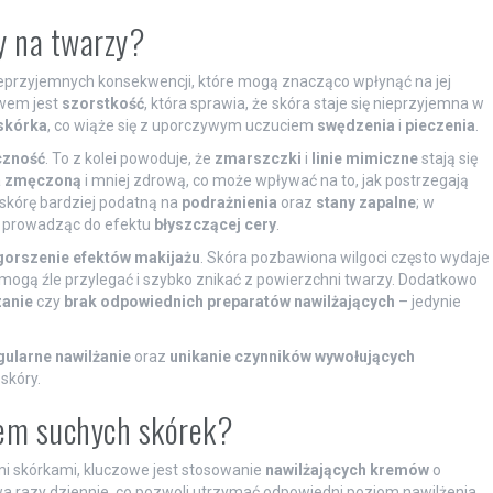
ry na twarzy?
ieprzyjemnych konsekwencji, które mogą znacząco wpłynąć na jej
wem jest
szorstkość
, która sprawia, że skóra staje się nieprzyjemna w
askórka
, co wiąże się z uporczywym uczuciem
swędzenia
i
pieczenia
.
czność
. To z kolei powoduje, że
zmarszczki
i
linie mimiczne
stają się
a
zmęczoną
i mniej zdrową, co może wpływać na to, jak postrzegają
 skórę bardziej podatną na
podrażnienia
oraz
stany zapalne
; w
, prowadząc do efektu
błyszczącej cery
.
orszenie efektów makijażu
. Skóra pozbawiona wilgoci często wydaje
mogą źle przylegać i szybko znikać z powierzchni twarzy. Dodatkowo
zanie
czy
brak odpowiednich preparatów nawilżających
– jedynie
ularne nawilżanie
oraz
unikanie czynników wywołujących
skóry.
mem suchych skórek?
i skórkami, kluczowe jest stosowanie
nawilżających kremów
o
wa razy dziennie, co pozwoli utrzymać odpowiedni poziom nawilżenia.