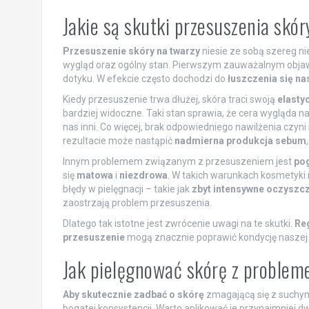
Jakie są skutki przesuszenia skó
Przesuszenie skóry na twarzy
niesie ze sobą szereg n
wygląd oraz ogólny stan. Pierwszym zauważalnym obja
dotyku. W efekcie często dochodzi do
łuszczenia się n
Kiedy przesuszenie trwa dłużej, skóra traci swoją
elasty
bardziej widoczne. Taki stan sprawia, że cera wygląda n
nas inni. Co więcej, brak odpowiedniego nawilżenia czyni
rezultacie może nastąpić
nadmierna produkcja sebum
Innym problemem związanym z przesuszeniem jest
pog
się
matowa
i
niezdrowa
. W takich warunkach kosmetyki 
błędy w pielęgnacji – takie jak
zbyt intensywne oczyszc
zaostrzają problem przesuszenia.
Dlatego tak istotne jest zwrócenie uwagi na te skutki.
Reg
przesuszenie
mogą znacznie poprawić kondycję naszej 
Jak pielęgnować skórę z proble
Aby skutecznie zadbać o skórę
zmagającą się z suchym
bogatej konsystencji. Warto aplikować je przynajmniej d