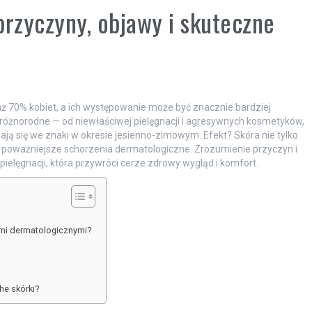
przyczyny, objawy i skuteczne
aż 70% kobiet, a ich występowanie może być znacznie bardziej
 różnorodne — od niewłaściwej pielęgnacji i agresywnych kosmetyków,
ją się we znaki w okresie jesienno-zimowym. Efekt? Skóra nie tylko
ne, poważniejsze schorzenia dermatologiczne. Zrozumienie przyczyn i
elęgnacji, która przywróci cerze zdrowy wygląd i komfort.
ami dermatologicznymi?
he skórki?