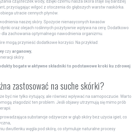
ązania cząsteczek wody, dzięki czemu nasza skóra staje się bardziej
nt, przyciągając wilgoć z otoczenia do głębszych warstw naskórka.
obiega utracie cennych płynów.
wodnienia naszej skóry. Spożycie nienasyconych kwasów
rdynki oraz olejach roślinnych pozytywnie wpływa na cerę. Dodatkowo
e dla zachowania optymalnego nawodnienia organizmu.
tóre mogą przynieść dodatkowe korzyści. Na przykład:
wy
czy
arganowy
,
neracji skóry.
odukty bogate w aktywne składniki to podstawowe kroki ku zdrowej
ożna zastosować na suche skórki?
e być nie tylko irytujący, ale również wpływać na samopoczucie. Warto
omogą złagodzić ten problem. Jeśli objawy utrzymują się mimo prób
rapii.
owadzająca substancje odżywcze w głąb skóry bez użycia igieł, co
yczna,
iu dwutlenku węgla pod skórę, co stymuluje naturalne procesy