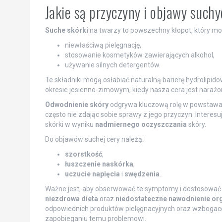
Jakie są przyczyny i objawy such
Suche skórki
na twarzy to powszechny kłopot, który moż
niewłaściwą pielęgnację,
stosowanie kosmetyków zawierających alkohol,
używanie silnych detergentów.
Te składniki mogą osłabiać naturalną barierę hydrolipido
okresie jesienno-zimowym, kiedy nasza cera jest naraż
Odwodnienie skóry
odgrywa kluczową rolę w powstawa
często nie zdając sobie sprawy z jego przyczyn. Interes
skórki w wyniku
nadmiernego oczyszczania
skóry.
Do objawów suchej cery należą:
szorstkość
,
łuszczenie naskórka
,
uczucie napięcia
i
swędzenia
.
Ważne jest, aby obserwować te symptomy i dostosować c
niezdrowa dieta
oraz
niedostateczne nawodnienie or
odpowiednich produktów pielęgnacyjnych oraz wzbogace
zapobieganiu temu problemowi.