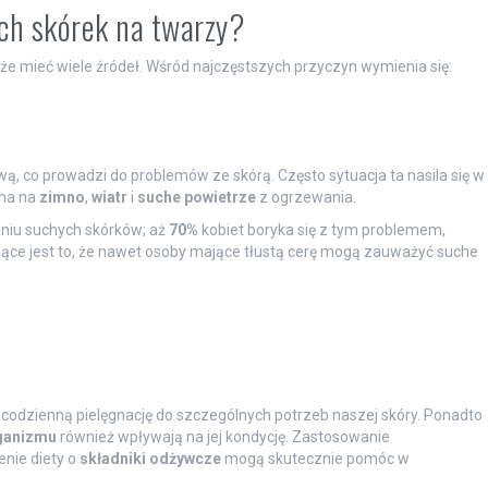
ych skórek na twarzy?
e mieć wiele źródeł. Wśród najczęstszych przyczyn wymienia się:
wą, co prowadzi do problemów ze skórą. Często sytuacja ta nasila się w
ona na
zimno
,
wiatr
i
suche powietrze
z ogrzewania.
niu suchych skórków; aż
70%
kobiet boryka się z tym problemem,
ujące jest to, że nawet osoby mające tłustą cerę mogą zauważyć suche
odzienną pielęgnację do szczególnych potrzeb naszej skóry. Ponadto
ganizmu
również wpływają na jej kondycję. Zastosowanie
nie diety o
składniki odżywcze
mogą skutecznie pomóc w