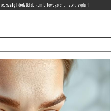
ac, szafę i dodatki do komfortowego snu i stylu sypialni
i efekty stosowania
czne wskazówki i porady
 włosów i jak się chronić?
nikać i łagodzić?
ody na zdrową skórę