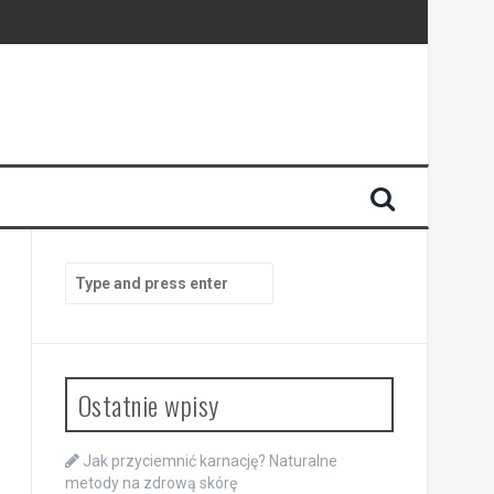
Search
for:
Ostatnie wpisy
Jak przyciemnić karnację? Naturalne
metody na zdrową skórę