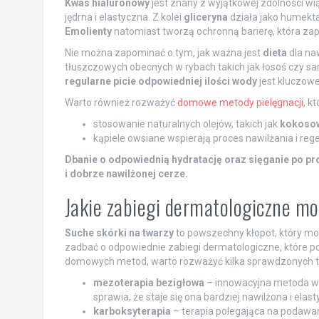
Kwas hialuronowy
jest znany z wyjątkowej zdolności wi
jędrna i elastyczna. Z kolei
gliceryna
działa jako humekta
Emolienty
natomiast tworzą ochronną barierę, która zap
Nie można zapominać o tym, jak ważna jest
dieta
dla na
tłuszczowych obecnych w rybach takich jak łosoś czy sa
regularne picie odpowiedniej ilości wody
jest kluczow
Warto również rozważyć
domowe metody pielęgnacji
, k
stosowanie naturalnych olejów, takich jak
kokoso
kąpiele owsiane wspierają proces nawilżania i rege
Dbanie o odpowiednią hydratację oraz sięganie po pr
i dobrze nawilżonej cerze.
Jakie zabiegi dermatologiczne m
Suche skórki na twarzy
to powszechny kłopot, który moż
zadbać o odpowiednie zabiegi dermatologiczne, które p
domowych metod, warto rozważyć kilka sprawdzonych te
mezoterapia bezigłowa
– innowacyjna metoda wpr
sprawia, że staje się ona bardziej nawilżona i elast
karboksyterapia
– terapia polegająca na podawan