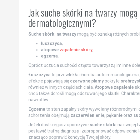
Jak suche skórki na twarzy mogą
dermatologicznymi?
Suche skórki na twarzy
mogą być oznaką różnych proble
łuszczyca
,
atopowe
zapalenie skóry
,
egzema
.
Oprócz uczucia suchości często towarzyszą im inne doleg
Łuszczyca
to przewlekła choroba autoimmunologiczna,
efekcie pojawiają się
czerwone plamy
pokryte
srebrzys
również w innych częściach ciała.
Atopowe zapalenie sk
choć także dorośli mogą odczuwać jego skutki. Charakte
nawrotów.
Egzema
to stan zapalny skóry wywołany różnorodnymi 
schorzenia obejmują
zaczerwienienie
,
pękanie
oraz
su
Jeżeli dostrzegasz uporczywe
suche skórki
na swojej t
postawić trafną diagnozę i zaproponować odpowiednie l
znacząco poprawić kondycję Twojej skóry.