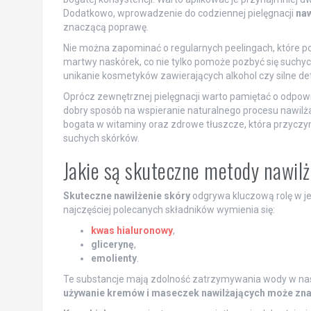
Dodatkowo, wprowadzenie do codziennej pielęgnacji
naw
znaczącą poprawę.
Nie można zapominać o regularnych peelingach, które p
martwy naskórek, co nie tylko pomoże pozbyć się suchych
unikanie kosmetyków zawierających alkohol czy silne 
Oprócz zewnętrznej pielęgnacji warto pamiętać o odpo
dobry sposób na wspieranie naturalnego procesu nawilża
bogata w witaminy oraz zdrowe tłuszcze, która przyczyn
suchych skórków.
Jakie są skuteczne metody nawil
Skuteczne nawilżenie skóry
odgrywa kluczową rolę w j
najczęściej polecanych składników wymienia się:
kwas hialuronowy
,
glicerynę
,
emolienty
.
Te substancje mają zdolność zatrzymywania wody w naskó
używanie kremów i maseczek nawilżających może zna