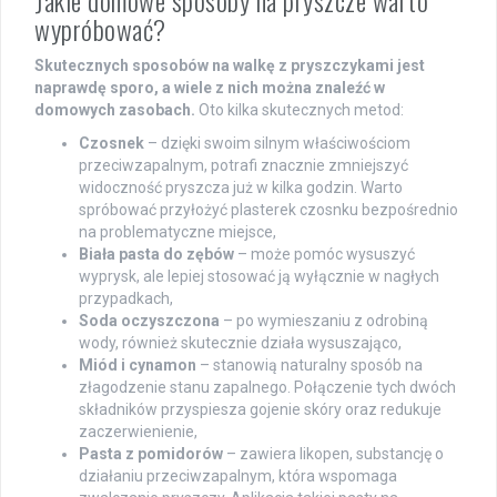
Jakie domowe sposoby na pryszcze warto
wypróbować?
Skutecznych sposobów na walkę z pryszczykami jest
naprawdę sporo, a wiele z nich można znaleźć w
domowych zasobach.
Oto kilka skutecznych metod:
Czosnek
– dzięki swoim silnym właściwościom
przeciwzapalnym, potrafi znacznie zmniejszyć
widoczność pryszcza już w kilka godzin. Warto
spróbować przyłożyć plasterek czosnku bezpośrednio
na problematyczne miejsce,
Biała pasta do zębów
– może pomóc wysuszyć
wyprysk, ale lepiej stosować ją wyłącznie w nagłych
przypadkach,
Soda oczyszczona
– po wymieszaniu z odrobiną
wody, również skutecznie działa wysuszająco,
Miód i cynamon
– stanowią naturalny sposób na
złagodzenie stanu zapalnego. Połączenie tych dwóch
składników przyspiesza gojenie skóry oraz redukuje
zaczerwienienie,
Pasta z pomidorów
– zawiera likopen, substancję o
działaniu przeciwzapalnym, która wspomaga