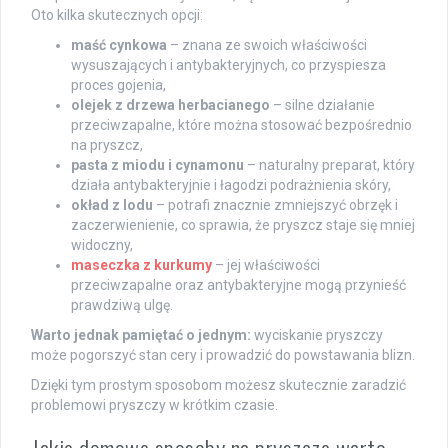
Oto kilka skutecznych opcji:
maść cynkowa
– znana ze swoich właściwości
wysuszających i antybakteryjnych, co przyspiesza
proces gojenia,
olejek z drzewa herbacianego
– silne działanie
przeciwzapalne, które można stosować bezpośrednio
na pryszcz,
pasta z miodu i cynamonu
– naturalny preparat, który
działa antybakteryjnie i łagodzi podrażnienia skóry,
okład z lodu
– potrafi znacznie zmniejszyć obrzęk i
zaczerwienienie, co sprawia, że pryszcz staje się mniej
widoczny,
maseczka z kurkumy
– jej właściwości
przeciwzapalne oraz antybakteryjne mogą przynieść
prawdziwą ulgę.
Warto jednak pamiętać o jednym:
wyciskanie pryszczy
może pogorszyć stan cery i prowadzić do powstawania blizn.
Dzięki tym prostym sposobom możesz skutecznie zaradzić
problemowi pryszczy w krótkim czasie.