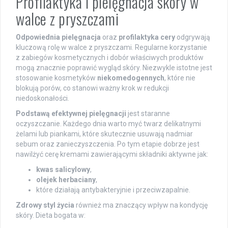
Profilaktyka i pielęgnacja skóry w
walce z pryszczami
Odpowiednia pielęgnacja
oraz
profilaktyka cery
odgrywają
kluczową rolę w walce z pryszczami. Regularne korzystanie
z zabiegów kosmetycznych i dobór właściwych produktów
mogą znacznie poprawić wygląd skóry. Niezwykle istotne jest
stosowanie kosmetyków
niekomedogennych
, które nie
blokują porów, co stanowi ważny krok w redukcji
niedoskonałości.
Podstawą efektywnej pielęgnacji
jest staranne
oczyszczanie. Każdego dnia warto myć twarz delikatnymi
żelami lub piankami, które skutecznie usuwają nadmiar
sebum oraz zanieczyszczenia. Po tym etapie dobrze jest
nawilżyć cerę kremami zawierającymi składniki aktywne jak:
kwas salicylowy
,
olejek herbaciany
,
które działają antybakteryjnie i przeciwzapalnie.
Zdrowy styl życia
również ma znaczący wpływ na kondycję
skóry. Dieta bogata w: