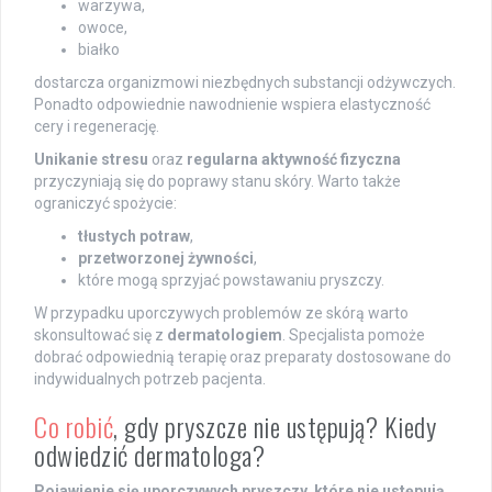
warzywa,
owoce,
białko
dostarcza organizmowi niezbędnych substancji odżywczych.
Ponadto odpowiednie nawodnienie wspiera elastyczność
cery i regenerację.
Unikanie stresu
oraz
regularna aktywność fizyczna
przyczyniają się do poprawy stanu skóry. Warto także
ograniczyć spożycie:
tłustych potraw
,
przetworzonej żywności
,
które mogą sprzyjać powstawaniu pryszczy.
W przypadku uporczywych problemów ze skórą warto
skonsultować się z
dermatologiem
. Specjalista pomoże
dobrać odpowiednią terapię oraz preparaty dostosowane do
indywidualnych potrzeb pacjenta.
Co robić
, gdy pryszcze nie ustępują? Kiedy
odwiedzić dermatologa?
Pojawienie się uporczywych pryszczy, które nie ustępują