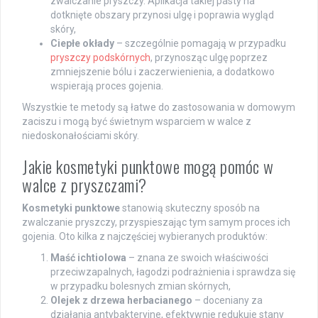
zwalczanie pryszczy. Aplikacja takiej pasty na
dotknięte obszary przynosi ulgę i poprawia wygląd
skóry,
Ciepłe okłady
– szczególnie pomagają w przypadku
pryszczy podskórnych
, przynosząc ulgę poprzez
zmniejszenie bólu i zaczerwienienia, a dodatkowo
wspierają proces gojenia.
Wszystkie te metody są łatwe do zastosowania w domowym
zaciszu i mogą być świetnym wsparciem w walce z
niedoskonałościami skóry.
Jakie kosmetyki punktowe mogą pomóc w
walce z pryszczami?
Kosmetyki punktowe
stanowią skuteczny sposób na
zwalczanie pryszczy, przyspieszając tym samym proces ich
gojenia. Oto kilka z najczęściej wybieranych produktów:
Maść ichtiolowa
– znana ze swoich właściwości
przeciwzapalnych, łagodzi podrażnienia i sprawdza się
w przypadku bolesnych zmian skórnych,
Olejek z drzewa herbacianego
– doceniany za
działania antybakteryjne, efektywnie redukuje stany