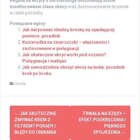
Regularne wizyty u dermatologa umożliwiają ścisłe
monitorowanie stanu skóry
oraz dostosowywanie leczenia
w razie potrzeby.
Powiązane wpisy:
Jak narysować idealną kreskę na opadającej
powiece: poradnik
Kozieradka na zmarszczki – właściwości i
zastosowanie w pielęgnacji
Jak skutecznie ukryć worki pod oczami?
Pielęgnacja i makijaż
Jak samodzielnie obciąć włosy na boba: poradnik
krok po kroku
Uroda
Post
←
JAK SKUTECZNIE
TRWAŁA NA RZĘSY –
navigation
ZMYWAĆ KREM Z
EFEKT PODKRĘCENIA I
FILTREM? PORADY I
PIĘKNEGO
BŁĘDY DO UNIKANIA
SPOJRZENIA
→