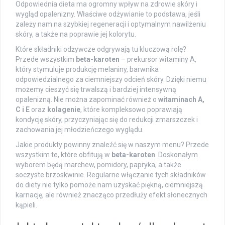
Odpowiednia dieta ma ogromny wpływ na zdrowie skóry i
wygląd opalenizny. Właściwe odżywianie to podstawa, jeśli
zależy nam na szybkiej regeneracji i optymalnym nawilżeniu
skóry, a także na poprawie jej kolorytu.
Które składniki odżywcze odgrywają tu kluczową rolę?
Przede wszystkim
beta-karoten
– prekursor witaminy A,
który stymuluje produkcję melaniny, barwnika
odpowiedzialnego za ciemniejszy odcień skóry. Dzięki niemu
możemy cieszyć się trwalszą i bardziej intensywną
opalenizną. Nie można zapominać również o
witaminach A,
C i E
oraz
kolagenie
, które kompleksowo poprawiają
kondycję skóry, przyczyniając się do redukcji zmarszczek i
zachowania jej młodzieńczego wyglądu.
Jakie produkty powinny znaleźć się w naszym menu? Przede
wszystkim te, które obfitują w
beta-karoten
. Doskonałym
wyborem będą marchew, pomidory, papryka, a także
soczyste brzoskwinie. Regularne włączanie tych składników
do diety nie tylko pomoże nam uzyskać piękną, ciemniejszą
karnację, ale również znacząco przedłuży efekt słonecznych
kąpieli.