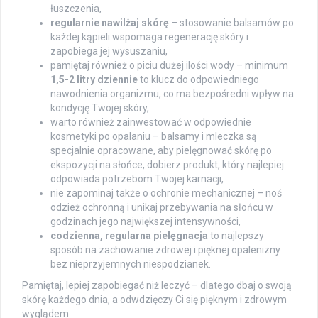
łuszczenia,
regularnie nawilżaj skórę
– stosowanie balsamów po
każdej kąpieli wspomaga regenerację skóry i
zapobiega jej wysuszaniu,
pamiętaj również o piciu dużej ilości wody – minimum
1,5-2 litry dziennie
to klucz do odpowiedniego
nawodnienia organizmu, co ma bezpośredni wpływ na
kondycję Twojej skóry,
warto również zainwestować w odpowiednie
kosmetyki po opalaniu – balsamy i mleczka są
specjalnie opracowane, aby pielęgnować skórę po
ekspozycji na słońce, dobierz produkt, który najlepiej
odpowiada potrzebom Twojej karnacji,
nie zapominaj także o ochronie mechanicznej – noś
odzież ochronną i unikaj przebywania na słońcu w
godzinach jego największej intensywności,
codzienna, regularna pielęgnacja
to najlepszy
sposób na zachowanie zdrowej i pięknej opalenizny
bez nieprzyjemnych niespodzianek.
Pamiętaj, lepiej zapobiegać niż leczyć – dlatego dbaj o swoją
skórę każdego dnia, a odwdzięczy Ci się pięknym i zdrowym
wyglądem.