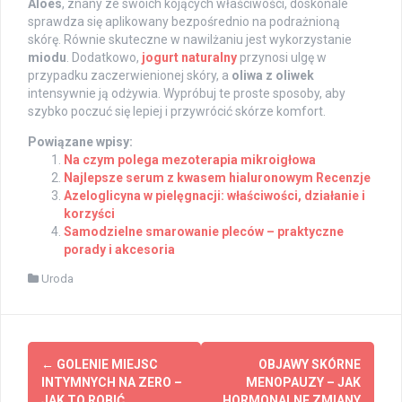
Aloes
, znany ze swoich kojących właściwości, doskonale
sprawdza się aplikowany bezpośrednio na podrażnioną
skórę. Równie skuteczne w nawilżaniu jest wykorzystanie
miodu
. Dodatkowo,
jogurt naturalny
przynosi ulgę w
przypadku zaczerwienionej skóry, a
oliwa z oliwek
intensywnie ją odżywia. Wypróbuj te proste sposoby, aby
szybko poczuć się lepiej i przywrócić skórze komfort.
Powiązane wpisy:
Na czym polega mezoterapia mikroigłowa
Najlepsze serum z kwasem hialuronowym Recenzje
Azeloglicyna w pielęgnacji: właściwości, działanie i
korzyści
Samodzielne smarowanie pleców – praktyczne
porady i akcesoria
Uroda
Post
←
GOLENIE MIEJSC
OBJAWY SKÓRNE
navigation
INTYMNYCH NA ZERO –
MENOPAUZY – JAK
JAK TO ROBIĆ
HORMONALNE ZMIANY