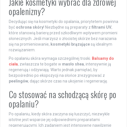
Jakie kosmetyki wybrać dla zdrowej
opalenizny?
Decydując się na kosmetyki do opalania, priorytetem powinna
być
ochrona skóry
! Niezbędne są preparaty z
filtrami UV
,
które stanowią barierę przed szkodliwym wpływem promieni
słonecznych. Jeśli marzysz o złocistej skórze bez narażania
się na promieniowanie,
kosmetyki brązujące
są idealnym
rozwiązaniem.
Po opalaniu skóra wymaga szczególnej troski.
Balsamy do
ciała
, zwłaszcza te bogate w
masło shea
, intensywnie ją
regenerują i odżywiają. Warto jednak pamiętać, by
bezpośrednio po ekspozycji na słońce zrezygnować z
peelingów
, dając skórze czas na ukojenie i regenerację.
Co stosować na schodzącą skórę po
opalaniu?
Po opalaniu, kiedy skóra zaczyna się łuszczyć, niezwykle
istotne jest wsparcie jej odpowiednimi preparatami
regenerującymi. Ich zadaniem jest intensywne nawilżenie