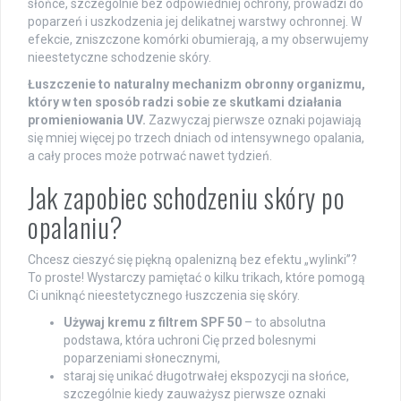
słońce, szczególnie bez odpowiedniej ochrony, prowadzi do
poparzeń i uszkodzenia jej delikatnej warstwy ochronnej. W
efekcie, zniszczone komórki obumierają, a my obserwujemy
nieestetyczne schodzenie skóry.
Łuszczenie to naturalny mechanizm obronny organizmu,
który w ten sposób radzi sobie ze skutkami działania
promieniowania UV.
Zazwyczaj pierwsze oznaki pojawiają
się mniej więcej po trzech dniach od intensywnego opalania,
a cały proces może potrwać nawet tydzień.
Jak zapobiec schodzeniu skóry po
opalaniu?
Chcesz cieszyć się piękną opalenizną bez efektu „wylinki”?
To proste! Wystarczy pamiętać o kilku trikach, które pomogą
Ci uniknąć nieestetycznego łuszczenia się skóry.
Używaj kremu z filtrem SPF 50
– to absolutna
podstawa, która uchroni Cię przed bolesnymi
poparzeniami słonecznymi,
staraj się unikać długotrwałej ekspozycji na słońce,
szczególnie kiedy zauważysz pierwsze oznaki