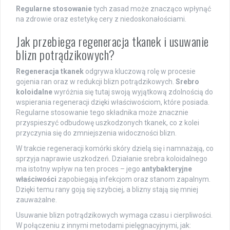
Regularne stosowanie
tych zasad może znacząco wpłynąć
na zdrowie oraz estetykę cery z niedoskonałościami.
Jak przebiega regeneracja tkanek i usuwanie
blizn potrądzikowych?
Regeneracja tkanek
odgrywa kluczową rolę w procesie
gojenia ran oraz w redukcji blizn potrądzikowych.
Srebro
koloidalne
wyróżnia się tutaj swoją wyjątkową zdolnością do
wspierania regeneracji dzięki właściwościom, które posiada.
Regularne stosowanie tego składnika może znacznie
przyspieszyć odbudowę uszkodzonych tkanek, co z kolei
przyczynia się do zmniejszenia widoczności blizn.
W trakcie regeneracji komórki skóry dzielą się i namnażają, co
sprzyja naprawie uszkodzeń. Działanie srebra koloidalnego
ma istotny wpływ na ten proces – jego
antybakteryjne
właściwości
zapobiegają infekcjom oraz stanom zapalnym.
Dzięki temu rany goją się szybciej, a blizny stają się mniej
zauważalne.
Usuwanie blizn potrądzikowych wymaga czasu i cierpliwości.
W połączeniu z innymi metodami pielęgnacyjnymi, jak: