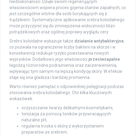
niedoskonałości. Dzięki swoim regenerującym
właściwościom wspiera proces gojenia stanów zapalnych, co
jest szczególnie istotne dla osób borykających się z
trądzikiem. Systematyczne aplikowanie srebra koloidalnego
może przyczynić się do zmniejszenia widoczności blizn
potrądzikowych oraz ogólnej poprawy wyglądu cery.
Srebro koloidalne wykazuje także
działanie antybakteryjne
,
co pozwala na ograniczenie liczby bakterii na skórze i w
konsekwencji redukuje ryzyko powstawania nowych
wyprysków. Dodatkowo jego właściwości
przeciwzapalne
łagodzą różnorodne podrażnienia oraz zaczerwienienia,
wpływając tym samym na lepszą kondycję skóry. W efekcie
staje się ona gładsza i bardziej promienna.
Warto również pamiętać o odpowiedniej pielęgnacji podczas
stosowania srebra koloidalnego. Oto kilka kluczowych
wskazówek:
oczyszczanie twarzy delikatnymi kosmetykami,
tonizacja za pomocą toników przywracających
naturalne pH,
regularna troska o skórę z wykorzystaniem
preparatów ze srebrem.