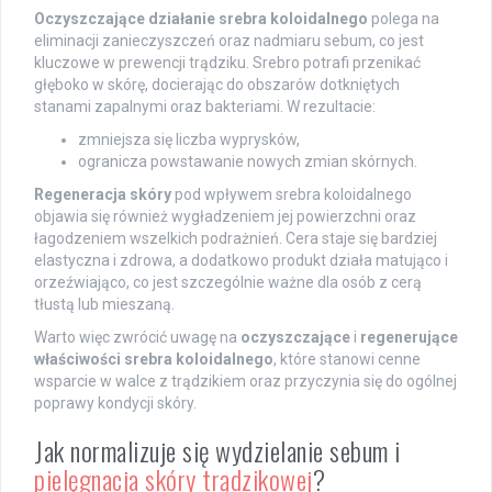
Oczyszczające działanie srebra koloidalnego
polega na
eliminacji zanieczyszczeń oraz nadmiaru sebum, co jest
kluczowe w prewencji trądziku. Srebro potrafi przenikać
głęboko w skórę, docierając do obszarów dotkniętych
stanami zapalnymi oraz bakteriami. W rezultacie:
zmniejsza się liczba wyprysków,
ogranicza powstawanie nowych zmian skórnych.
Regeneracja skóry
pod wpływem srebra koloidalnego
objawia się również wygładzeniem jej powierzchni oraz
łagodzeniem wszelkich podrażnień. Cera staje się bardziej
elastyczna i zdrowa, a dodatkowo produkt działa matująco i
orzeźwiająco, co jest szczególnie ważne dla osób z cerą
tłustą lub mieszaną.
Warto więc zwrócić uwagę na
oczyszczające
i
regenerujące
właściwości srebra koloidalnego
, które stanowi cenne
wsparcie w walce z trądzikiem oraz przyczynia się do ogólnej
poprawy kondycji skóry.
Jak normalizuje się wydzielanie sebum i
pielęgnacja skóry trądzikowej
?