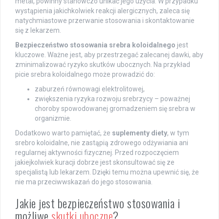
metal, powinny stanowczo unikać jego użycia. W przypadku
wystąpienia jakichkolwiek reakcji alergicznych, zaleca się
natychmiastowe przerwanie stosowania i skontaktowanie
się z lekarzem.
Bezpieczeństwo stosowania srebra koloidalnego
jest
kluczowe. Ważne jest, aby przestrzegać zalecanej dawki, aby
zminimalizować ryzyko skutków ubocznych. Na przykład
picie srebra koloidalnego może prowadzić do:
zaburzeń równowagi elektrolitowej,
zwiększenia ryzyka rozwoju srebrzycy – poważnej
choroby spowodowanej gromadzeniem się srebra w
organizmie.
Dodatkowo warto pamiętać, że
suplementy diety
, w tym
srebro koloidalne, nie zastąpią zdrowego odżywiania ani
regularnej aktywności fizycznej. Przed rozpoczęciem
jakiejkolwiek kuracji dobrze jest skonsultować się ze
specjalistą lub lekarzem. Dzięki temu można upewnić się, że
nie ma przeciwwskazań do jego stosowania.
Jakie jest bezpieczeństwo stosowania i
możliwe
skutki uboczne
?