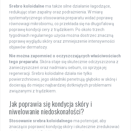
Srebro koloidalne
ma także silne działanie łagodzące,
redukując stan zapalny oraz podrażnienia. W miarę
systematycznego stosowania preparatu widać poprawę
równowagi mikrobiomu, co przekłada się na długofalową
poprawę kondycji cery z trądzikiem. Po około trzech
tygodniach regularnego użycia można dostrzec znaczną
poprawę wyglądu skóry oraz zmniejszenie intensywności
objawów dermatozy.
Nie można zapomnieć o oczyszczających właściwościach
tego preparatu
. Skóra staje się skutecznie odczyszczona z
zanieczyszczeń oraz nadmiaru sebum, co sprzyja jej
regeneracji. Srebro koloidalne działa nie tylko
powierzchniowo; jego składniki penetrują głęboko w skórę i
docierają do miejsc najbardziej dotkniętych problemami
związanymi z trądzikiem.
Jak poprawia się kondycja skóry i
niwelowanie niedoskonałości?
Stosowanie srebra koloidalnego
ma potencjał, aby
znacząco poprawić kondycję skóry i skutecznie zredukować