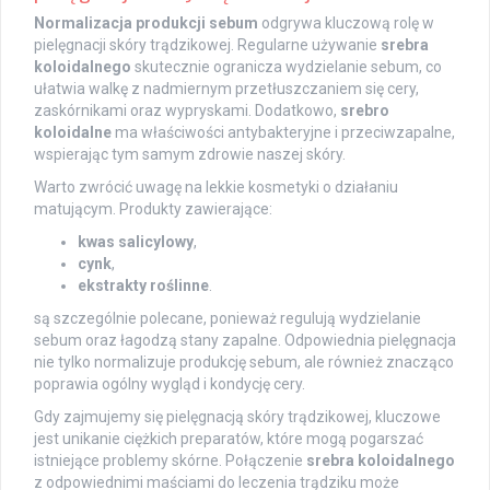
Normalizacja produkcji sebum
odgrywa kluczową rolę w
pielęgnacji skóry trądzikowej. Regularne używanie
srebra
koloidalnego
skutecznie ogranicza wydzielanie sebum, co
ułatwia walkę z nadmiernym przetłuszczaniem się cery,
zaskórnikami oraz wypryskami. Dodatkowo,
srebro
koloidalne
ma właściwości antybakteryjne i przeciwzapalne,
wspierając tym samym zdrowie naszej skóry.
Warto zwrócić uwagę na lekkie kosmetyki o działaniu
matującym. Produkty zawierające:
kwas salicylowy
,
cynk
,
ekstrakty roślinne
.
są szczególnie polecane, ponieważ regulują wydzielanie
sebum oraz łagodzą stany zapalne. Odpowiednia pielęgnacja
nie tylko normalizuje produkcję sebum, ale również znacząco
poprawia ogólny wygląd i kondycję cery.
Gdy zajmujemy się pielęgnacją skóry trądzikowej, kluczowe
jest unikanie ciężkich preparatów, które mogą pogarszać
istniejące problemy skórne. Połączenie
srebra koloidalnego
z odpowiednimi maściami do leczenia trądziku może