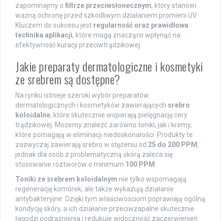
zapominajmy o
filtrze przeciwsłonecznym
, który stanowi
ważną ochronę przed szkodliwym działaniem promieni UV.
Kluczem do sukcesu jest
regularność oraz prawidłowa
technika aplikacji
, które mogą znacząco wpłynąć na
efektywność kuracji przeciwtrądzikowej.
Jakie preparaty dermatologiczne i kosmetyki
ze srebrem są dostępne?
Na rynku istnieje szeroki wybór preparatów
dermatologicznych i kosmetyków zawierających
srebro
koloidalne
, które skutecznie wspierają pielęgnację cery
trądzikowej. Możemy znaleźć zarówno toniki, jak i kremy,
które pomagają w eliminacji niedoskonałości. Produkty te
zazwyczaj zawierają srebro w stężeniu od
25 do 200 PPM
,
jednak dla osób z problematyczną skórą zaleca się
stosowanie roztworów o minimum
100 PPM
.
Toniki ze srebrem koloidalnym
nie tylko wspomagają
regenerację komórek, ale także wykazują działanie
antybakteryjne. Dzięki tym właściwościom poprawiają ogólną
kondycję skóry, a ich działanie przeciwzapalne skutecznie
łagodzi podrażnienia i redukuje widoczność zaczerwienień.