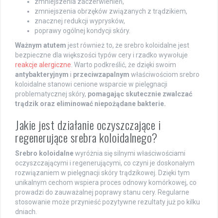
zmniejszenia zaczerwienień,
zmniejszenia obrzęków związanych z trądzikiem,
znacznej redukcji wyprysków,
poprawy ogólnej kondycji skóry.
Ważnym atutem
jest również to, że srebro koloidalne jest
bezpieczne dla większości typów cery i rzadko wywołuje
reakcje alergiczne
. Warto podkreślić, że dzięki swoim
antybakteryjnym
i
przeciwzapalnym
właściwościom srebro
koloidalne stanowi cenione wsparcie w pielęgnacji
problematycznej skóry,
pomagając skutecznie zwalczać
trądzik oraz eliminować niepożądane bakterie.
Jakie jest działanie oczyszczające i
regenerujące srebra koloidalnego?
Srebro koloidalne
wyróżnia się silnymi właściwościami
oczyszczającymi i regenerującymi, co czyni je doskonałym
rozwiązaniem w pielęgnacji skóry trądzikowej. Dzięki tym
unikalnym cechom wspiera proces odnowy komórkowej, co
prowadzi do zauważalnej poprawy stanu cery. Regularne
stosowanie może przynieść pozytywne rezultaty już po kilku
dniach.