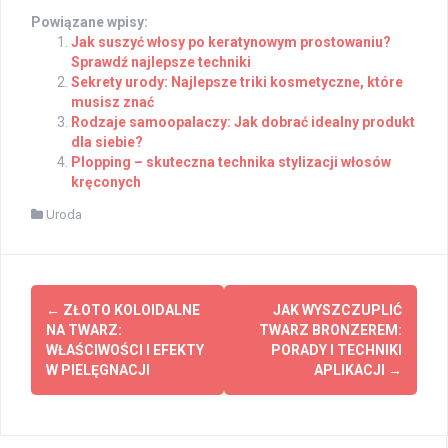
Powiązane wpisy:
Jak suszyć włosy po keratynowym prostowaniu?
Sprawdź najlepsze techniki
Sekrety urody: Najlepsze triki kosmetyczne, które
musisz znać
Rodzaje samoopalaczy: Jak dobrać idealny produkt
dla siebie?
Plopping – skuteczna technika stylizacji włosów
kręconych
Uroda
Post
←
ZŁOTO KOLOIDALNE
JAK WYSZCZUPLIĆ
navigation
NA TWARZ:
TWARZ BRONZEREM:
WŁAŚCIWOŚCI I EFEKTY
PORADY I TECHNIKI
W PIELĘGNACJI
APLIKACJI
→