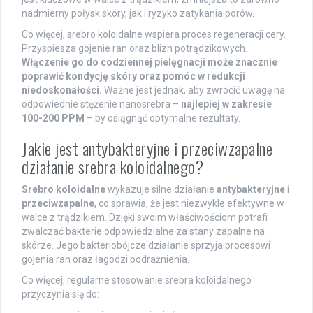
nadmierny połysk skóry, jak i ryzyko zatykania porów.
Co więcej, srebro koloidalne wspiera proces regeneracji cery.
Przyspiesza gojenie ran oraz blizn potrądzikowych.
Włączenie go do codziennej pielęgnacji może znacznie
poprawić kondycję skóry oraz pomóc w redukcji
niedoskonałości.
Ważne jest jednak, aby zwrócić uwagę na
odpowiednie stężenie nanosrebra –
najlepiej w zakresie
100-200 PPM
– by osiągnąć optymalne rezultaty.
Jakie jest antybakteryjne i przeciwzapalne
działanie srebra koloidalnego?
Srebro koloidalne
wykazuje silne działanie
antybakteryjne
i
przeciwzapalne
, co sprawia, że jest niezwykle efektywne w
walce z trądzikiem. Dzięki swoim właściwościom potrafi
zwalczać bakterie odpowiedzialne za stany zapalne na
skórze. Jego bakteriobójcze działanie sprzyja procesowi
gojenia ran oraz łagodzi podrażnienia.
Co więcej, regularne stosowanie srebra koloidalnego
przyczynia się do: