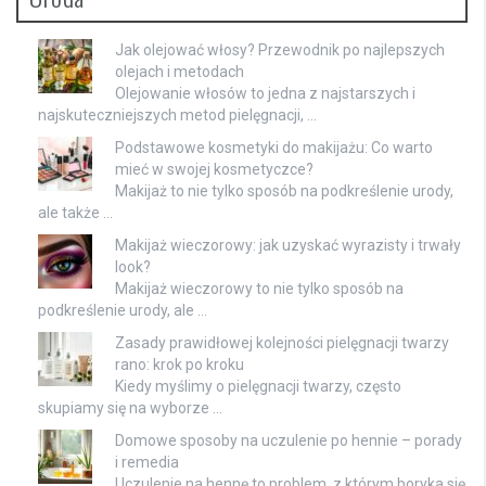
Jak olejować włosy? Przewodnik po najlepszych
olejach i metodach
Olejowanie włosów to jedna z najstarszych i
najskuteczniejszych metod pielęgnacji, …
Podstawowe kosmetyki do makijażu: Co warto
mieć w swojej kosmetyczce?
Makijaż to nie tylko sposób na podkreślenie urody,
ale także …
Makijaż wieczorowy: jak uzyskać wyrazisty i trwały
look?
Makijaż wieczorowy to nie tylko sposób na
podkreślenie urody, ale …
Zasady prawidłowej kolejności pielęgnacji twarzy
rano: krok po kroku
Kiedy myślimy o pielęgnacji twarzy, często
skupiamy się na wyborze …
Domowe sposoby na uczulenie po hennie – porady
i remedia
Uczulenie na hennę to problem, z którym boryka się