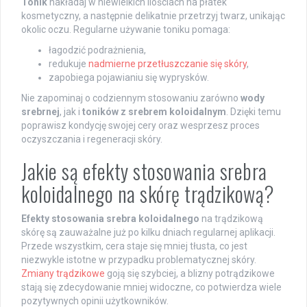
Tonik
nakładaj w niewielkich ilościach na płatek
kosmetyczny, a następnie delikatnie przetrzyj twarz, unikając
okolic oczu. Regularne używanie toniku pomaga:
łagodzić podrażnienia,
redukuje
nadmierne przetłuszczanie się skóry
,
zapobiega pojawianiu się wyprysków.
Nie zapominaj o codziennym stosowaniu zarówno
wody
srebrnej
, jak i
toników z srebrem koloidalnym
. Dzięki temu
poprawisz kondycję swojej cery oraz wesprzesz proces
oczyszczania i regeneracji skóry.
Jakie są efekty stosowania srebra
koloidalnego na skórę trądzikową?
Efekty stosowania srebra koloidalnego
na trądzikową
skórę są zauważalne już po kilku dniach regularnej aplikacji.
Przede wszystkim, cera staje się mniej tłusta, co jest
niezwykle istotne w przypadku problematycznej skóry.
Zmiany trądzikowe
goją się szybciej, a blizny potrądzikowe
stają się zdecydowanie mniej widoczne, co potwierdza wiele
pozytywnych opinii użytkowników.