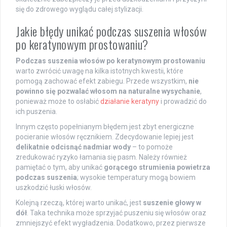
się do zdrowego wyglądu całej stylizacji.
Jakie błędy unikać podczas suszenia włosów
po keratynowym prostowaniu?
Podczas suszenia włosów po keratynowym prostowaniu
warto zwrócić uwagę na kilka istotnych kwestii, które
pomogą zachować efekt zabiegu. Przede wszystkim,
nie
powinno się pozwalać włosom na naturalne wysychanie
,
ponieważ może to osłabić
działanie keratyny
i prowadzić do
ich puszenia.
Innym często popełnianym błędem jest zbyt energiczne
pocieranie włosów ręcznikiem. Zdecydowanie lepiej jest
delikatnie odcisnąć nadmiar wody
– to pomoże
zredukować ryzyko łamania się pasm. Należy również
pamiętać o tym, aby unikać
gorącego strumienia powietrza
podczas suszenia
; wysokie temperatury mogą bowiem
uszkodzić łuski włosów.
Kolejną rzeczą, której warto unikać, jest
suszenie głowy w
dół
. Taka technika może sprzyjać puszeniu się włosów oraz
zmniejszyć efekt wygładzenia. Dodatkowo, przez pierwsze