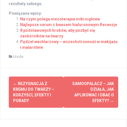
rezultaty zabiegu.
Powiązane wpisy:
Na czym polega mezoterapia mikroigłowa
Najlepsze serum z kwasem hialuronowym Recenzje
8 podstawowych kroków, aby pozbyć się
zaskórników na twarzy
Pędzel wachlarzowy – wszechstronność w makijażu
i malarstwie
Uroda
Post
←
REZYGNACJA Z
SAMOOPALACZ – JAK
navigation
KREMU DO TWARZY –
DZIAŁA, JAK
KORZYŚCI, EFEKTY I
APLIKOWAĆ I DBAĆ O
PORADY
EFEKTY?
→