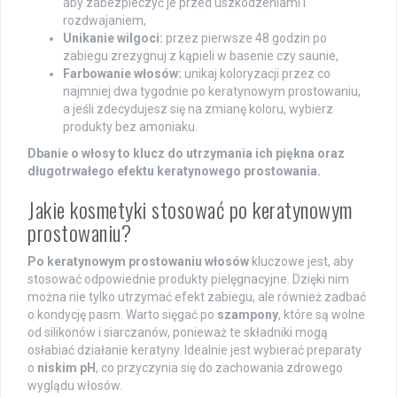
aby zabezpieczyć je przed uszkodzeniami i
rozdwajaniem,
Unikanie wilgoci:
przez pierwsze 48 godzin po
zabiegu zrezygnuj z kąpieli w basenie czy saunie,
Farbowanie włosów:
unikaj koloryzacji przez co
najmniej dwa tygodnie po keratynowym prostowaniu,
a jeśli zdecydujesz się na zmianę koloru, wybierz
produkty bez amoniaku.
Dbanie o włosy to klucz do utrzymania ich piękna oraz
długotrwałego efektu keratynowego prostowania.
Jakie kosmetyki stosować po keratynowym
prostowaniu?
Po keratynowym prostowaniu włosów
kluczowe jest, aby
stosować odpowiednie produkty pielęgnacyjne. Dzięki nim
można nie tylko utrzymać efekt zabiegu, ale również zadbać
o kondycję pasm. Warto sięgać po
szampony
, które są wolne
od silikonów i siarczanów, ponieważ te składniki mogą
osłabiać działanie keratyny. Idealnie jest wybierać preparaty
o
niskim pH
, co przyczynia się do zachowania zdrowego
wyglądu włosów.