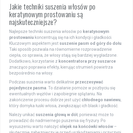
Jakie techniki suszenia włosów po
keratynowym prostowaniu są
najskuteczniejsze?
Najlepsze techniki suszenia włosów po
keratynowym
prostowaniu
koncentrują się na ich kondycji i gładkości.
Kluczowym aspektem jest
suszenie pasm od góry do dołu
.
Taki sposób pozwala na równomierne rozprowadzenie
ciepła, co sprawia, że włosy stają się bardziej wygładzone.
Dodatkowo, korzystanie z
koncentratora przy suszarce
znacząco poprawia efekty, kierując strumień powietrza
bezpośrednio na włosy.
Podczas suszenia warto delikatnie
przeczesywać
pojedyncze pasma
. To działanie pomoże w pozbyciu się
ewentualnych węzłów i zapobiegnie splątaniu. Na
zakończenie procesu dobrze jest użyć
chłodnego nawiewu
,
który domyka łuski włosa, zwiększając ich blask i gładkość.
Należy unikać
suszenia głową w dół
, ponieważ może to
prowadzić do nadmiernego puszenia się fryzury. Po
wysuszeniu warto nałożyć
olejek na końcówki włosów
–
skutecznie zabezpieczy je przed uszkodzeniami i przyczyni