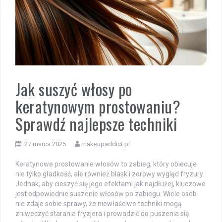
Jak suszyć włosy po
keratynowym prostowaniu?
Sprawdź najlepsze techniki
27 marca 2025
makeupaddict.pl
Keratynowe prostowanie włosów to zabieg, który obiecuje
nie tylko gładkość, ale również blask i zdrowy wygląd fryzury.
Jednak, aby cieszyć się jego efektami jak najdłużej, kluczowe
jest odpowiednie suszenie włosów po zabiegu. Wiele osób
nie zdaje sobie sprawy, że niewłaściwe techniki mogą
zniweczyć starania fryzjera i prowadzić do puszenia się