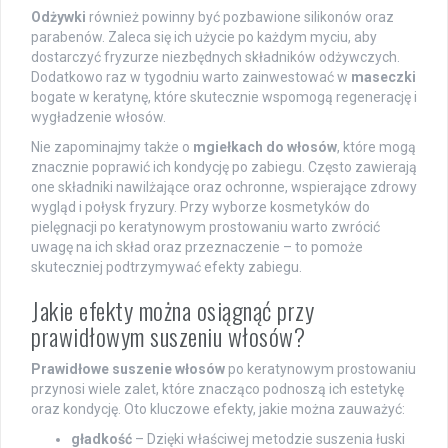
Odżywki
również powinny być pozbawione silikonów oraz
parabenów. Zaleca się ich użycie po każdym myciu, aby
dostarczyć fryzurze niezbędnych składników odżywczych.
Dodatkowo raz w tygodniu warto zainwestować w
maseczki
bogate w keratynę, które skutecznie wspomogą regenerację i
wygładzenie włosów.
Nie zapominajmy także o
mgiełkach do włosów
, które mogą
znacznie poprawić ich kondycję po zabiegu. Często zawierają
one składniki nawilżające oraz ochronne, wspierające zdrowy
wygląd i połysk fryzury. Przy wyborze kosmetyków do
pielęgnacji po keratynowym prostowaniu warto zwrócić
uwagę na ich skład oraz przeznaczenie – to pomoże
skuteczniej podtrzymywać efekty zabiegu.
Jakie efekty można osiągnąć przy
prawidłowym suszeniu włosów?
Prawidłowe suszenie włosów
po keratynowym prostowaniu
przynosi wiele zalet, które znacząco podnoszą ich estetykę
oraz kondycję. Oto kluczowe efekty, jakie można zauważyć:
gładkość
– Dzięki właściwej metodzie suszenia łuski