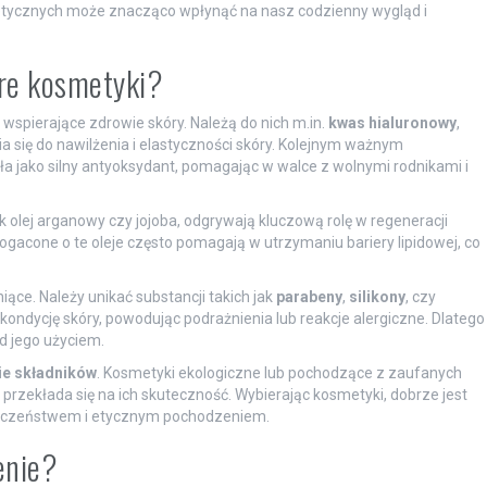
tycznych może znacząco wpłynąć na nasz codzienny wygląd i
bre kosmetyki?
 wspierające zdrowie skóry. Należą do nich m.in.
kwas hialuronowy
,
ia się do nawilżenia i elastyczności skóry. Kolejnym ważnym
iała jako silny antyoksydant, pomagając w walce z wolnymi rodnikami i
jak olej arganowy czy jojoba, odgrywają kluczową rolę w regeneracji
bogacone o te oleje często pomagają w utrzymaniu bariery lipidowej, co
iące. Należy unikać substancji takich jak
parabeny
,
silikony
, czy
ondycję skóry, powodując podrażnienia lub reakcje alergiczne. Dlatego
d jego użyciem.
e składników
. Kosmetyki ekologiczne lub pochodzące z zaufanych
o przekłada się na ich skuteczność. Wybierając kosmetyki, dobrze jest
ezpieczeństwem i etycznym pochodzeniem.
enie?