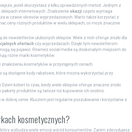
ejsze, jeżeli skorzystasz z kilku sprawdzonych metod. Jednym z
 sklepach internetowych. Znalezienie
okazji
często wymaga
cza w czasie okresów wyprzedażowych. Warto także korzystać z
wnać ceny różnych produktów w wielu sklepach, co może znacznie
do newsletterów ulubionych sklepów. Wiele z nich oferuje zniżki dla
cjalnych ofertach
czy wyprzedażach. Dzięki tym newsletterom
mogą się pojawić. Również social media są doskonałym miejscem do
izują różne marki kosmetyków.
 znalezieniu kosmetyków w przystępnych cenach:
o są dostępne kody rabatowe, które można wykorzystać przy
Dzień kobiet to czas, kiedy wiele sklepów oferuje znaczne zniżki.
akiety produktów są tańsze niż kupowanie ich osobno.
 w dobrej cenie. Kluczem jest regularne poszukiwanie i korzystanie z
arkach kosmetycznych?
, który wzbudza wiele emocji wśród konsumentów. Zanim zdecydujesz