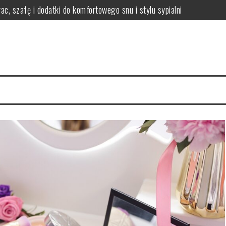
ac, szafę i dodatki do komfortowego snu i stylu sypialni
i efekty stosowania
czne wskazówki i porady
 włosów i jak się chronić?
nikać i łagodzić?
ody na zdrową skórę