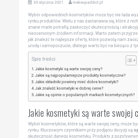
30 stycznia 2021
makeupaddict.pl
Wybór odpowiednich kosmetyków może być nie lada wy
rynku produktów. Wielu z nas zastanawia się, które z nic
znane marki potrafią zaskoczyć skutecznością i atrakc
nieocenionym źródłem informacji. Warto zatem przyjrzeć 
jak znaleźć te najlepsze oferty, które pozwolą nam z
urodę i samopoczucie, dlatego warto być na bieżąco z tym
Spis treści
Jakie kosmetyki są warte swojej ceny?
Jakie są najpopularniejsze produkty kosmetyczne?
Jakie składniki powinny mieć dobre kosmetyki?
Jak znaleźć kosmetyki w dobrej cenie?
Jakie są opinie o popularnych markach kosmetycznych?
Jakie kosmetyki są warte swojej 
Wybór kosmetyków, które są warte swojej ceny, może 
rynku. Kluczowym czynnikiem przy podjęciu decyzji są
op
skuteczność danego kosmetyku. Produkty z pozytywnymi