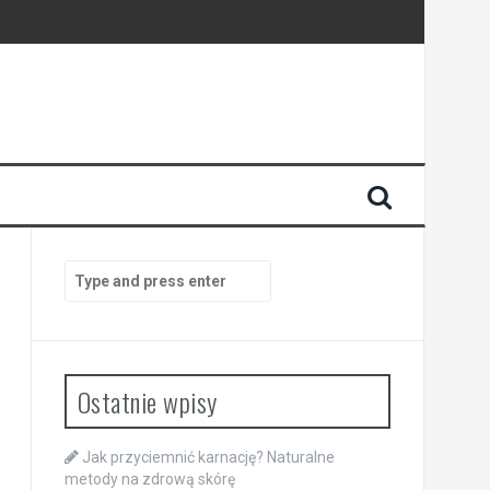
Search
for:
Ostatnie wpisy
Jak przyciemnić karnację? Naturalne
metody na zdrową skórę