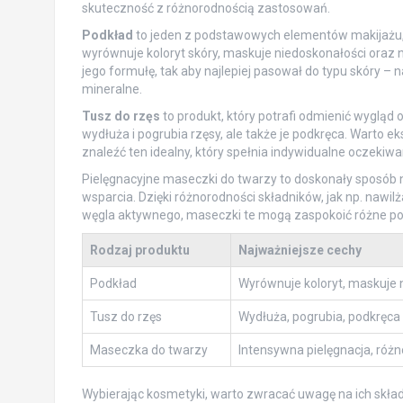
skuteczność z różnorodnością zastosowań.
Podkład
to jeden z podstawowych elementów makijażu,
wyrównuje koloryt skóry, maskuje niedoskonałości oraz n
jego formułę, tak aby najlepiej pasował do typu skóry – 
mineralne.
Tusz do rzęs
to produkt, który potrafi odmienić wygląd 
wydłuża i pogrubia rzęsy, ale także je podkręca. Warto
znaleźć ten idealny, który spełnia indywidualne oczekiwa
Pielęgnacyjne maseczki do twarzy to doskonały sposób 
wsparcia. Dzięki różnorodności składników, jak np. nawi
węgla aktywnego, maseczki te mogą zaspokoić różne potr
Rodzaj produktu
Najważniejsze cechy
Podkład
Wyrównuje koloryt, maskuje 
Tusz do rzęs
Wydłuża, pogrubia, podkręca
Maseczka do twarzy
Intensywna pielęgnacja, różn
Wybierając kosmetyki, warto zwracać uwagę na ich skład