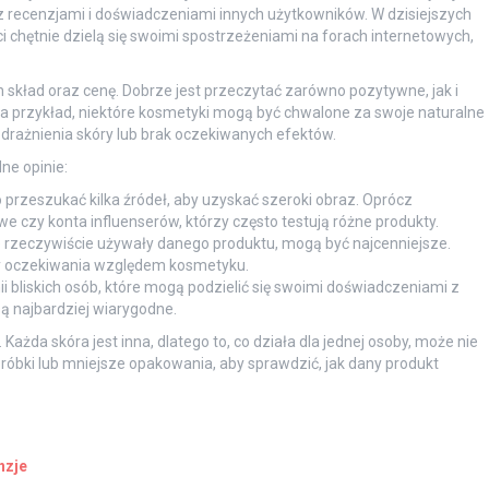
z recenzjami i doświadczeniami innych użytkowników. W dzisiejszych
i chętnie dzielą się swoimi spostrzeżeniami na forach internetowych,
skład oraz cenę. Dobrze jest przeczytać zarówno pozytywne, jak i
Na przykład, niektóre kosmetyki mogą być chwalone za swoje naturalne
drażnienia skóry lub brak oczekiwanych efektów.
ne opinie:
przeszukać kilka źródeł, aby uzyskać szeroki obraz. Oprócz
we czy konta influenserów, którzy często testują różne produkty.
e rzeczywiście używały danego produktu, mogą być najcenniejsze.
czy oczekiwania względem kosmetyku.
i bliskich osób, które mogą podzielić się swoimi doświadczeniami z
 najbardziej wiarygodne.
Każda skóra jest inna, dlatego to, co działa dla jednej osoby, może nie
róbki lub mniejsze opakowania, aby sprawdzić, jak dany produkt
nzje