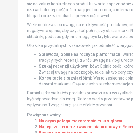
się na zakup konkretnego produktu, warto zapoznać się 
czasach dostępność informacji jest ogromna, a internauc
blogach oraz w mediach społecznościowych.
Wiele osób zwraca uwagę na efektywność produktów, ich 
negatywne opinie, aby uzyskać pełniejszy obraz marki. 
składniki, podczas gdy inne mogą być krytykowane za po
Oto kilka przydatnych wskazówek, jak odnaleźć wiarygod
Sprawdzaj opinie na różnych platformach:
Warto 
tradycyjnych recenzji, zwróć uwagę na vlogi urodo
Szukaj recenzji użytkowników:
Opinie osób, któr
Zwracaj uwagę na szczegóły, takie jak typ cery 
Konsultacje z przyjaciółmi:
Warto zasięgnąć opini
danymi markami. Często osobiste rekomendacje są
Pamiętaj, że nie każdy produkt sprawdzi się u wszystkich. 
być odpowiednie dla innej. Dlatego warto przetestować p
wpływa na Twoją skórę i jakie efekty przynosi.
Powiązane wpisy:
Na czym polega mezoterapia mikroigłowa
Najlepsze serum z kwasem hialuronowym Rece
Recenzja mydła do golenia