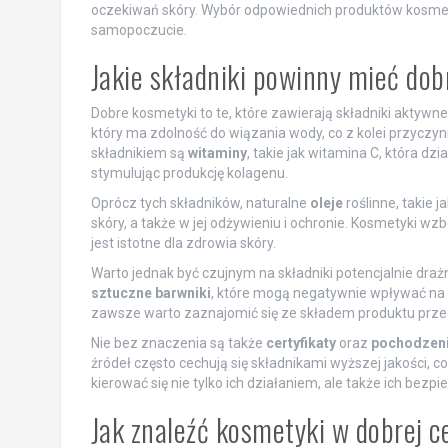
oczekiwań skóry. Wybór odpowiednich produktów kosme
samopoczucie.
Jakie składniki powinny mieć do
Dobre kosmetyki to te, które zawierają składniki aktywne
który ma zdolność do wiązania wody, co z kolei przyczyn
składnikiem są
witaminy
, takie jak witamina C, która dz
stymulując produkcję kolagenu.
Oprócz tych składników, naturalne
oleje
roślinne, takie 
skóry, a także w jej odżywieniu i ochronie. Kosmetyki wz
jest istotne dla zdrowia skóry.
Warto jednak być czujnym na składniki potencjalnie drażn
sztuczne barwniki
, które mogą negatywnie wpływać na k
zawsze warto zaznajomić się ze składem produktu prze
Nie bez znaczenia są także
certyfikaty
oraz
pochodzeni
źródeł często cechują się składnikami wyższej jakości, c
kierować się nie tylko ich działaniem, ale także ich b
Jak znaleźć kosmetyki w dobrej c