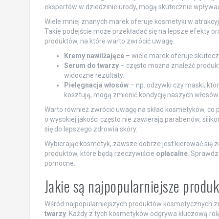
ekspertów w dziedzinie urody, mogą skutecznie wpływać
Wiele mniej znanych marek oferuje kosmetyki w atrakcyjn
Takie podejście może przekładać się na lepsze efekty or
produktów, na które warto zwrócić uwagę:
Kremy nawilżające
– wiele marek oferuje skuteczn
Serum do twarzy
– często można znaleźć produkt
widoczne rezultaty.
Pielęgnacja włosów
– np. odżywki czy maski, któ
kosztują, mogą zmienić kondycję naszych włosów
Warto również zwrócić uwagę na skład kosmetyków, co 
o wysokiej jakości często nie zawierają parabenów, silik
się do lepszego zdrowia skóry.
Wybierając kosmetyk, zawsze dobrze jest kierować się 
produktów, które będą rzeczywiście
opłacalne
. Sprawdz
pomocne.
Jakie są najpopularniejsze prod
Wśród najpopularniejszych produktów kosmetycznych zn
twarzy
. Każdy z tych kosmetyków odgrywa kluczową rolę