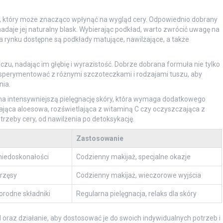
 który może znacząco wpłynąć na wygląd cery. Odpowiednio dobrany
adaje jej naturalny blask. Wybierając podkład, warto zwrócić uwagę na
na rynku dostępne są podkłady matujące, nawilżające, a także
oczu, nadając im głębię i wyrazistość. Dobrze dobrana formuła nie tylko
 eksperymentować z różnymi szczoteczkami i rodzajami tuszu, aby
nia.
na intensywniejszą pielęgnację skóry, która wymaga dodatkowego
lżająca aloesowa, rozświetlająca z witaminą C czy oczyszczająca z
zeby cery, od nawilżenia po detoksykację.
Zastosowanie
niedoskonałości
Codzienny makijaż, specjalne okazje
 rzęsy
Codzienny makijaż, wieczorowe wyjścia
orodne składniki
Regularna pielęgnacja, relaks dla skóry
 oraz działanie, aby dostosować je do swoich indywidualnych potrzeb i