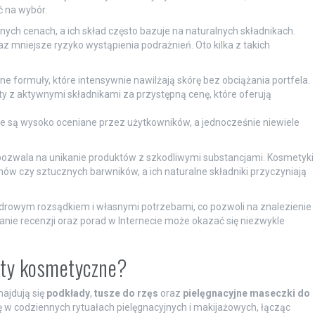
 na wybór.
ych cenach, a ich skład często bazuje na naturalnych składnikach.
az mniejsze ryzyko wystąpienia podrażnień. Oto kilka z takich
e formuły, które intensywnie nawilżają skórę bez obciążania portfela.
y z aktywnymi składnikami za przystępną cenę, które oferują
re są wysoko oceniane przez użytkowników, a jednocześnie niewiele
.
pozwala na unikanie produktów z szkodliwymi substancjami. Kosmetyki
onów czy sztucznych barwników, a ich naturalne składniki przyczyniają
zdrowym rozsądkiem i własnymi potrzebami, co pozwoli na znalezienie
anie recenzji oraz porad w Internecie może okazać się niezwykle
ukty kosmetyczne?
ajdują się
podkłady
,
tusze do rzęs
oraz
pielęgnacyjne maseczki do
 w codziennych rytuałach pielęgnacyjnych i makijażowych, łącząc