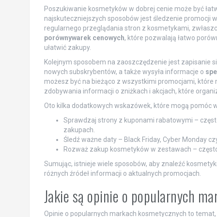
Poszukiwanie kosmetyków w dobrej cenie może być łatwi
najskuteczniejszych sposobów jest śledzenie promocji w
regularnego przeglądania stron z kosmetykami, zwłasz
porównywarek cenowych
, które pozwalają łatwo poró
ułatwić zakupy.
Kolejnym sposobem na zaoszczędzenie jest zapisanie się 
nowych subskrybentów, a także wysyła informacje o
spe
możesz być na bieżąco z wszystkimi promocjami, które 
zdobywania informacji o zniżkach i akcjach, które organ
Oto kilka dodatkowych wskazówek, które mogą pomóc w
Sprawdzaj strony z kuponami rabatowymi – częst
zakupach.
Śledź ważne daty – Black Friday, Cyber Monday czy 
Rozważ zakup kosmetyków w zestawach – często p
Sumując, istnieje wiele sposobów, aby znaleźć kosmetyki
różnych źródeł informacji o aktualnych promocjach.
Jakie są opinie o popularnych m
Opinie o popularnych markach kosmetycznych to temat