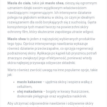
Masła do ciała
, takie jak
masło shea
, cieszą się ogromnym
uznaniem dzięki swoim wyjątkowym właściwościom
nawilżającym i regenerującym. Ich intensywne działanie
polega na głębokim wnikaniu w skórę, co czyni je idealnym
rozwiązaniem dla osób borykających się z suchością. Gęsta
konsystencja tych maseł tworzy na powierzchni skóry
ochronny film, który skutecznie zapobiega utracie wilgoci.
Masło shea
to jeden z najczęściej wybieranych produktów
tego typu. Oprócz intensywnego nawilżania wykazuje
również działanie przeciwzapalne, co sprzyja regeneracji
podrażnionej skóry. Aplikacja po kąpieli lub prysznicu potrafi
znacząco zwiększyć jego efektywność, ponieważ wtedy
skóra najlepiej przyswaja odżywcze składniki.
Warto również zwrócić uwagę na inne popularne opcje, takie
jak:
masło kakaowe
– ujędrnia skórę i wspiera walkę z
cellulitem,
olej makadamia
– bogaty w kwasy tłuszczowe,
doskonale pielęgnuje oraz wygładza naskórek.
Aby utrzymać odpowiednie nawilżenie i odżywienie skóry