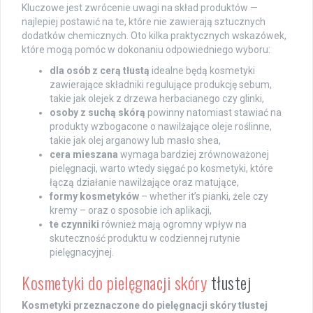
Kluczowe jest zwrócenie uwagi na skład produktów —
najlepiej postawić na te, które nie zawierają sztucznych
dodatków chemicznych. Oto kilka praktycznych wskazówek,
które mogą pomóc w dokonaniu odpowiedniego wyboru:
dla osób z cerą tłustą
idealne będą kosmetyki
zawierające składniki regulujące produkcję sebum,
takie jak olejek z drzewa herbacianego czy glinki,
osoby z suchą skórą
powinny natomiast stawiać na
produkty wzbogacone o nawilżające oleje roślinne,
takie jak olej arganowy lub masło shea,
cera mieszana
wymaga bardziej zrównoważonej
pielęgnacji, warto wtedy sięgać po kosmetyki, które
łączą działanie nawilżające oraz matujące,
formy kosmetyków
– whether it’s pianki, żele czy
kremy – oraz o sposobie ich aplikacji,
te czynniki
również mają ogromny wpływ na
skuteczność produktu w codziennej rutynie
pielęgnacyjnej.
Kosmetyki do pielęgnacji skóry
tłustej
Kosmetyki przeznaczone do pielęgnacji skóry tłustej