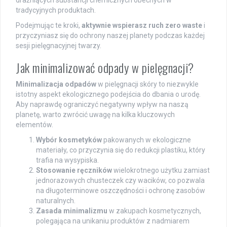
drażniących substancji chemicznych obecnych w
tradycyjnych produktach.
Podejmując te kroki,
aktywnie wspierasz ruch zero waste
i
przyczyniasz się do ochrony naszej planety podczas każdej
sesji pielęgnacyjnej twarzy.
Jak minimalizować odpady w pielęgnacji?
Minimalizacja odpadów
w pielęgnacji skóry to niezwykle
istotny aspekt ekologicznego podejścia do dbania o urodę.
Aby naprawdę ograniczyć negatywny wpływ na naszą
planetę, warto zwrócić uwagę na kilka kluczowych
elementów.
Wybór kosmetyków
pakowanych w ekologiczne
materiały, co przyczynia się do redukcji plastiku, który
trafia na wysypiska.
Stosowanie ręczników
wielokrotnego użytku zamiast
jednorazowych chusteczek czy wacików, co pozwala
na długoterminowe oszczędności i ochronę zasobów
naturalnych.
Zasada minimalizmu
w zakupach kosmetycznych,
polegająca na unikaniu produktów z nadmiarem