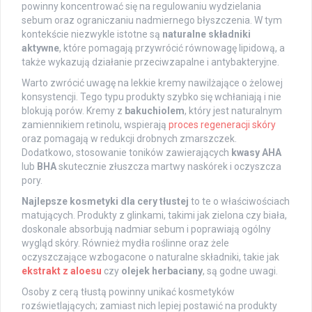
powinny koncentrować się na regulowaniu wydzielania
sebum oraz ograniczaniu nadmiernego błyszczenia. W tym
kontekście niezwykle istotne są
naturalne składniki
aktywne
, które pomagają przywrócić równowagę lipidową, a
także wykazują działanie przeciwzapalne i antybakteryjne.
Warto zwrócić uwagę na lekkie kremy nawilżające o żelowej
konsystencji. Tego typu produkty szybko się wchłaniają i nie
blokują porów. Kremy z
bakuchiolem
, który jest naturalnym
zamiennikiem retinolu, wspierają
proces regeneracji skóry
oraz pomagają w redukcji drobnych zmarszczek.
Dodatkowo, stosowanie toników zawierających
kwasy AHA
lub
BHA
skutecznie złuszcza martwy naskórek i oczyszcza
pory.
Najlepsze kosmetyki dla cery tłustej
to te o właściwościach
matujących. Produkty z glinkami, takimi jak zielona czy biała,
doskonale absorbują nadmiar sebum i poprawiają ogólny
wygląd skóry. Również mydła roślinne oraz żele
oczyszczające wzbogacone o naturalne składniki, takie jak
ekstrakt z aloesu
czy
olejek herbaciany
, są godne uwagi.
Osoby z cerą tłustą powinny unikać kosmetyków
rozświetlających; zamiast nich lepiej postawić na produkty