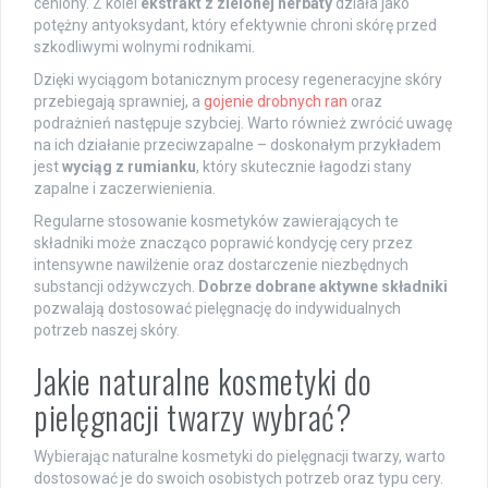
ceniony. Z kolei
ekstrakt z zielonej herbaty
działa jako
potężny antyoksydant, który efektywnie chroni skórę przed
szkodliwymi wolnymi rodnikami.
Dzięki wyciągom botanicznym procesy regeneracyjne skóry
przebiegają sprawniej, a
gojenie drobnych ran
oraz
podrażnień następuje szybciej. Warto również zwrócić uwagę
na ich działanie przeciwzapalne – doskonałym przykładem
jest
wyciąg z rumianku
, który skutecznie łagodzi stany
zapalne i zaczerwienienia.
Regularne stosowanie kosmetyków zawierających te
składniki może znacząco poprawić kondycję cery przez
intensywne nawilżenie oraz dostarczenie niezbędnych
substancji odżywczych.
Dobrze dobrane aktywne składniki
pozwalają dostosować pielęgnację do indywidualnych
potrzeb naszej skóry.
Jakie naturalne kosmetyki do
pielęgnacji twarzy wybrać?
Wybierając naturalne kosmetyki do pielęgnacji twarzy, warto
dostosować je do swoich osobistych potrzeb oraz typu cery.