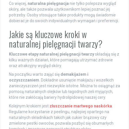
Co więcej,
naturalna pielęgnacja
nie tylko polepsza wygląd
skóry, ale także pozwala użytkownikom lepiej poznać jej
potrzeby. Osoby stosujące takie produkty mogą świadomie
dobierać je do swoich indywidualnych wymagań i preferencji.
Jakie są kluczowe kroki w
naturalnej pielęgnacji twarzy?
Kluczowe etapy naturalnej pielęgnacji twarzy
składają się z
kilku ważnych działań, które pomagają utrzymać zdrowie
oraz atrakcyjny wygląd skóry.
Na początku warto zająć się
demakijażem i
oczyszczaniem
. Dokładne usunięcie makijażu i wszelkich
zanieczyszczeń jest niezwykle istotne. Można to osiągnąć za
pomocą naturalnych olejków lub łagodnych żeli myjących,
które nie zakłócają bariery hydrolipidowej naszej cery.
Kolejnym krokiem jest
złuszczanie martwego naskórka
.
Regularne korzystanie z peelingu, najlepiej opartego na
naturalnych składnikach takich jak cukier brązowy czy
zmielone pestki owoców, pozwala pozbyć się obumarłych