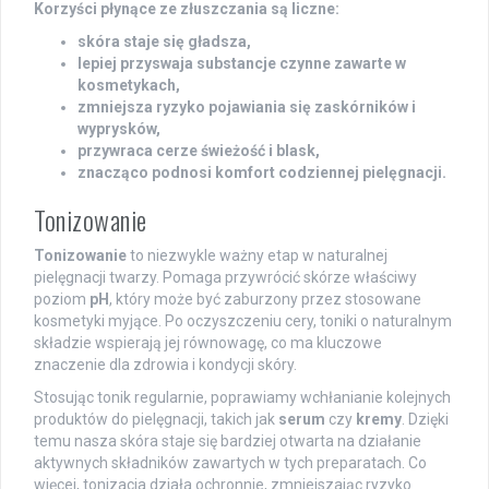
Korzyści płynące ze złuszczania są liczne:
skóra staje się gładsza,
lepiej przyswaja substancje czynne zawarte w
kosmetykach,
zmniejsza ryzyko pojawiania się zaskórników i
wyprysków,
przywraca cerze świeżość i blask,
znacząco podnosi komfort codziennej pielęgnacji.
Tonizowanie
Tonizowanie
to niezwykle ważny etap w naturalnej
pielęgnacji twarzy. Pomaga przywrócić skórze właściwy
poziom
pH
, który może być zaburzony przez stosowane
kosmetyki myjące. Po oczyszczeniu cery, toniki o naturalnym
składzie wspierają jej równowagę, co ma kluczowe
znaczenie dla zdrowia i kondycji skóry.
Stosując tonik regularnie, poprawiamy wchłanianie kolejnych
produktów do pielęgnacji, takich jak
serum
czy
kremy
. Dzięki
temu nasza skóra staje się bardziej otwarta na działanie
aktywnych składników zawartych w tych preparatach. Co
więcej, tonizacja działa ochronnie, zmniejszając ryzyko