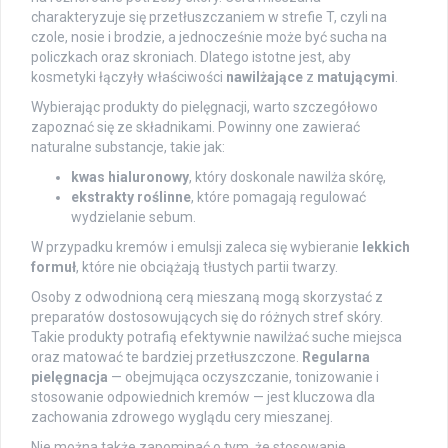
charakteryzuje się przetłuszczaniem w strefie T, czyli na
czole, nosie i brodzie, a jednocześnie może być sucha na
policzkach oraz skroniach. Dlatego istotne jest, aby
kosmetyki łączyły właściwości
nawilżające
z
matującymi
.
Wybierając produkty do pielęgnacji, warto szczegółowo
zapoznać się ze składnikami. Powinny one zawierać
naturalne substancje, takie jak:
kwas hialuronowy
, który doskonale nawilża skórę,
ekstrakty roślinne
, które pomagają regulować
wydzielanie sebum.
W przypadku kremów i emulsji zaleca się wybieranie
lekkich
formuł
, które nie obciążają tłustych partii twarzy.
Osoby z odwodnioną cerą mieszaną mogą skorzystać z
preparatów dostosowujących się do różnych stref skóry.
Takie produkty potrafią efektywnie nawilżać suche miejsca
oraz matować te bardziej przetłuszczone.
Regularna
pielęgnacja
— obejmująca oczyszczanie, tonizowanie i
stosowanie odpowiednich kremów — jest kluczowa dla
zachowania zdrowego wyglądu cery mieszanej.
Nie można także zapominać o tym, że stosowanie