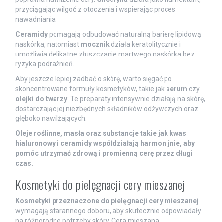
przyciągając wilgoć z otoczenia i wspierając proces
nawadniania.
Ceramidy
pomagają odbudować naturalną barierę lipidową
naskórka, natomiast
mocznik
działa keratolitycznie i
umożliwia delikatne złuszczanie martwego naskórka bez
ryzyka podrażnień.
Aby jeszcze lepiej zadbać o skórę, warto sięgać po
skoncentrowane formuły kosmetyków, takie jak
serum
czy
olejki do twarzy
. Te preparaty intensywnie działają na skórę,
dostarczając jej niezbędnych składników odżywczych oraz
głęboko nawilżających.
Oleje roślinne, masła oraz substancje takie jak kwas
hialuronowy i ceramidy współdziałają harmonijnie, aby
pomóc utrzymać zdrową i promienną cerę przez długi
czas.
Kosmetyki do pielęgnacji cery mieszanej
Kosmetyki przeznaczone do pielęgnacji cery mieszanej
wymagają starannego doboru, aby skutecznie odpowiadały
na różnorodne potrzeby skóry. Cera mieszana