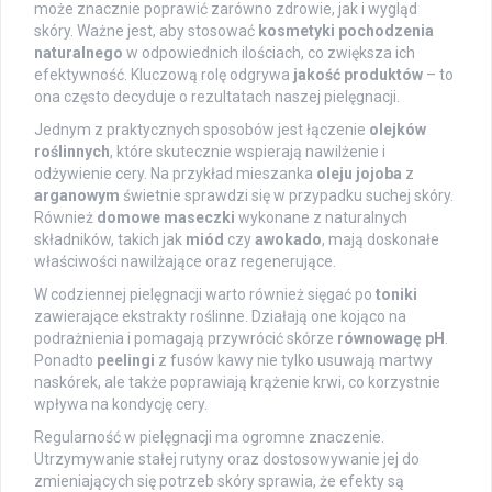
może znacznie poprawić zarówno zdrowie, jak i wygląd
skóry. Ważne jest, aby stosować
kosmetyki pochodzenia
naturalnego
w odpowiednich ilościach, co zwiększa ich
efektywność. Kluczową rolę odgrywa
jakość produktów
– to
ona często decyduje o rezultatach naszej pielęgnacji.
Jednym z praktycznych sposobów jest łączenie
olejków
roślinnych
, które skutecznie wspierają nawilżenie i
odżywienie cery. Na przykład mieszanka
oleju jojoba
z
arganowym
świetnie sprawdzi się w przypadku suchej skóry.
Również
domowe maseczki
wykonane z naturalnych
składników, takich jak
miód
czy
awokado
, mają doskonałe
właściwości nawilżające oraz regenerujące.
W codziennej pielęgnacji warto również sięgać po
toniki
zawierające ekstrakty roślinne. Działają one kojąco na
podrażnienia i pomagają przywrócić skórze
równowagę pH
.
Ponadto
peelingi
z fusów kawy nie tylko usuwają martwy
naskórek, ale także poprawiają krążenie krwi, co korzystnie
wpływa na kondycję cery.
Regularność w pielęgnacji ma ogromne znaczenie.
Utrzymywanie stałej rutyny oraz dostosowywanie jej do
zmieniających się potrzeb skóry sprawia, że efekty są