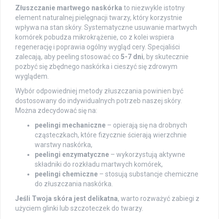
Złuszczanie martwego naskórka
to niezwykle istotny
element naturalnej pielęgnacji twarzy, który korzystnie
wpływa na stan skóry. Systematyczne usuwanie martwych
komórek pobudza mikrokrążenie, co z kolei wspiera
regenerację i poprawia ogólny wygląd cery. Specjaliści
zalecają, aby peeling stosować co
5-7 dni
, by skutecznie
pozbyć się zbędnego naskórka i cieszyć się zdrowym
wyglądem.
Wybór odpowiedniej metody złuszczania powinien być
dostosowany do indywidualnych potrzeb naszej skóry.
Można zdecydować się na:
peelingi mechaniczne
– opierają się na drobnych
cząsteczkach, które fizycznie ścierają wierzchnie
warstwy naskórka,
peelingi enzymatyczne
– wykorzystują aktywne
składniki do rozkładu martwych komórek,
peelingi chemiczne
– stosują substancje chemiczne
do złuszczania naskórka.
Jeśli Twoja skóra jest delikatna
, warto rozważyć zabiegi z
użyciem glinki lub szczoteczek do twarzy.