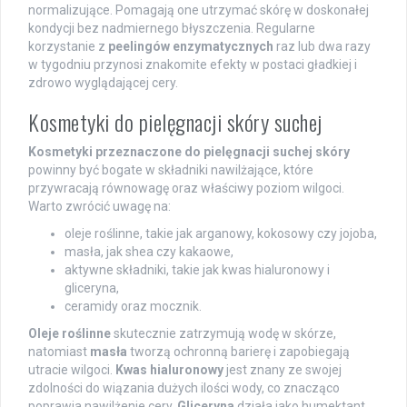
normalizujące. Pomagają one utrzymać skórę w doskonałej
kondycji bez nadmiernego błyszczenia. Regularne
korzystanie z
peelingów enzymatycznych
raz lub dwa razy
w tygodniu przynosi znakomite efekty w postaci gładkiej i
zdrowo wyglądającej cery.
Kosmetyki do pielęgnacji skóry suchej
Kosmetyki przeznaczone do pielęgnacji suchej skóry
powinny być bogate w składniki nawilżające, które
przywracają równowagę oraz właściwy poziom wilgoci.
Warto zwrócić uwagę na:
oleje roślinne, takie jak arganowy, kokosowy czy jojoba,
masła, jak shea czy kakaowe,
aktywne składniki, takie jak kwas hialuronowy i
gliceryna,
ceramidy oraz mocznik.
Oleje roślinne
skutecznie zatrzymują wodę w skórze,
natomiast
masła
tworzą ochronną barierę i zapobiegają
utracie wilgoci.
Kwas hialuronowy
jest znany ze swojej
zdolności do wiązania dużych ilości wody, co znacząco
poprawia nawilżenie cery.
Gliceryna
działa jako humektant,