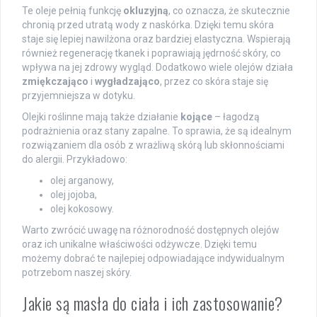
Te oleje pełnią funkcję
okluzyjną
, co oznacza, że skutecznie
chronią przed utratą wody z naskórka. Dzięki temu skóra
staje się lepiej nawilżona oraz bardziej elastyczna. Wspierają
również regenerację tkanek i poprawiają jędrność skóry, co
wpływa na jej zdrowy wygląd. Dodatkowo wiele olejów działa
zmiękczająco
i
wygładzająco
, przez co skóra staje się
przyjemniejsza w dotyku.
Olejki roślinne mają także działanie
kojące
– łagodzą
podrażnienia oraz stany zapalne. To sprawia, że są idealnym
rozwiązaniem dla osób z wrażliwą skórą lub skłonnościami
do alergii. Przykładowo:
olej arganowy,
olej jojoba,
olej kokosowy.
Warto zwrócić uwagę na różnorodność dostępnych olejów
oraz ich unikalne właściwości odżywcze. Dzięki temu
możemy dobrać te najlepiej odpowiadające indywidualnym
potrzebom naszej skóry.
Jakie są masła do ciała i ich zastosowanie?