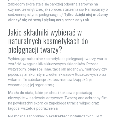
zabiegom skóra staje się bardziej odporna zarówno na
czynniki zewnętrzne, jak i proces starzenia się. Pamiętajmy o
codziennej rutynie pielęgnacyjnej!
Tylko dzięki niej możemy
cieszyć się zdrową i piękną cerą przez cały rok.
Jakie składniki wybierać w
naturalnych kosmetykach do
pielęgnacji twarzy?
Wybierając naturalne kosmetyki do pielęgnacji twarzy, warto
zwrócić uwagę na kilka kluczowych składników. Przede
wszystkim,
oleje roślinne
, takie jak arganowy, malinowy czy
jojoba, są znakomitym źródłem kwasów tłuszczowych oraz
witamin. Te substancje skutecznie nawilżają skórę i
wspomagają jej regenerację.
Masła do ciała
, takie jak shea i kakaowe, posiadają
niezwykłe właściwości odżywcze. Tworzą one ochronny film
na powierzchni skóry, co zapobiega utracie wilgoci oraz
łagodzi wszelkie podrażnienia.
Nie można zapomnieć o
ekstraktach botanicznych
. Te z