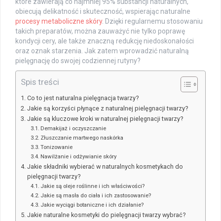
które zawierają co najmniej 95% substancji naturalnych,
obiecują delikatność i skuteczność, wspierając naturalne
procesy metaboliczne skóry
. Dzięki regularnemu stosowaniu
takich preparatów, można zauważyć nie tylko poprawę
kondycji cery, ale także znaczną redukcję niedoskonałości
oraz oznak starzenia. Jak zatem wprowadzić naturalną
pielęgnację do swojej codziennej rutyny?
Spis treści
Co to jest naturalna pielęgnacja twarzy?
Jakie są korzyści płynące z naturalnej pielęgnacji twarzy?
Jakie są kluczowe kroki w naturalnej pielęgnacji twarzy?
Demakijaż i oczyszczanie
Złuszczanie martwego naskórka
Tonizowanie
Nawilżanie i odżywianie skóry
Jakie składniki wybierać w naturalnych kosmetykach do
pielęgnacji twarzy?
Jakie są oleje roślinne i ich właściwości?
Jakie są masła do ciała i ich zastosowanie?
Jakie wyciągi botaniczne i ich działanie?
Jakie naturalne kosmetyki do pielęgnacji twarzy wybrać?