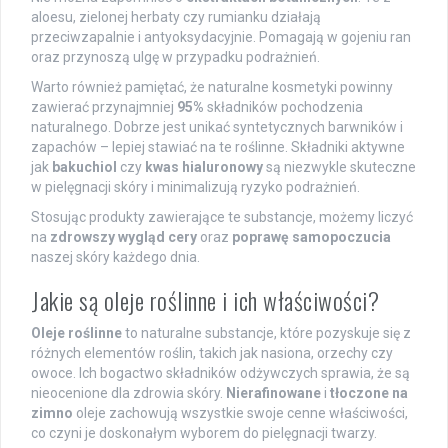
aloesu, zielonej herbaty czy rumianku działają
przeciwzapalnie i antyoksydacyjnie. Pomagają w gojeniu ran
oraz przynoszą ulgę w przypadku podrażnień.
Warto również pamiętać, że naturalne kosmetyki powinny
zawierać przynajmniej
95%
składników pochodzenia
naturalnego. Dobrze jest unikać syntetycznych barwników i
zapachów – lepiej stawiać na te roślinne. Składniki aktywne
jak
bakuchiol
czy
kwas hialuronowy
są niezwykle skuteczne
w pielęgnacji skóry i minimalizują ryzyko podrażnień.
Stosując produkty zawierające te substancje, możemy liczyć
na
zdrowszy wygląd cery
oraz
poprawę samopoczucia
naszej skóry każdego dnia.
Jakie są oleje roślinne i ich właściwości?
Oleje roślinne
to naturalne substancje, które pozyskuje się z
różnych elementów roślin, takich jak nasiona, orzechy czy
owoce. Ich bogactwo składników odżywczych sprawia, że są
nieocenione dla zdrowia skóry.
Nierafinowane
i
tłoczone na
zimno
oleje zachowują wszystkie swoje cenne właściwości,
co czyni je doskonałym wyborem do pielęgnacji twarzy.