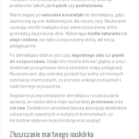
problemów takich jak
trądzik
czy
podrażnienia
.
Warto sięgać po
naturalne kosmetyki
do demakijażu, gdyż
zazwyczaj są one delikatniejsze dla naszej cery. Skutecznie
usuwają resztki makijażu oraz zanieczyszczenia, które
gromadzą się podczas dnia. Wybierając
mydła naturalne
lub
oleje roślinne
, nie tylko oczyszczamy skórę, ale też ją
pielęgnujemy.
Po demakijażu dobrze jest użyć
łagodnego żelu
lub
pianki
do oczyszczania
. Dzięki nim można dotrzeć głębiej w pory i
doskonale przygotować skórę na kolejne etapy pielęgnacji.
Kluczowe jest, aby wybrany produkt był wolny od mocnych
substancji chemicznych, co pomoże uniknąć podrażnień i
nadmiernego wysuszenia.
Regularne przeprowadzanie demakijażu i oczyszczania
sprawia, że nasza skóra staje się bardziej
promienna
oraz
zdrowa
. Dodatkowo umożliwia lepszą absorpcję składników
odżywczych zawartych w kolejnych kosmetykach, co
korzystnie wpływa na jej kondycję oraz wygląd.
Złuszczanie martwego naskórka