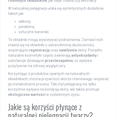
roślinnych składników
, jak oleje, masła czy ekstrakty.
W naturalnej pielęgnacji unika się syntetycznych dodatków,
takich jak:
silikony,
parabeny,
sztuczne barwniki.
Te składniki mogą wywoływać podrażnienia. Zamiast nich
stawia się na składniki o udowodnionej skuteczności,
wspierające
regenerację
oraz
nawilżenie
skóry. Ponadto
naturalne kosmetyki często zawierają
antyoksydanty
i
substancje działające
przeciwzapalnie
, co wpływa
pozytywnie na zdrowy wygląd cery.
Korzystając z produktów opartych na naturalnych
składnikach, można przywrócić skórze równowagę i wspierać
jej metaboliczne procesy. Taki styl pielęgnacji nie tylko
korzystnie wpływa na kondycję skóry, ale także promuje
ekologiczne wartości
w codziennym życiu.
Jakie są korzyści płynące z
naturalnej pielęgnacji twarzy?