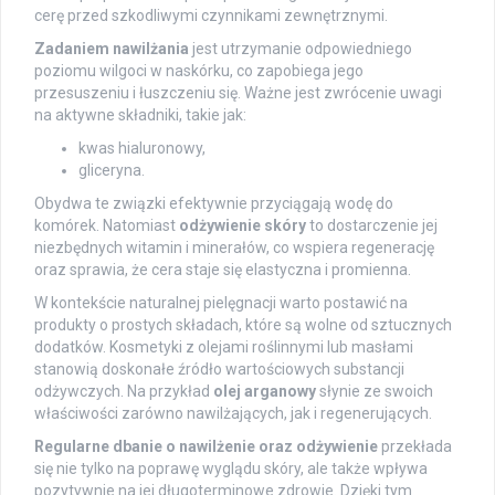
cerę przed szkodliwymi czynnikami zewnętrznymi.
Zadaniem nawilżania
jest utrzymanie odpowiedniego
poziomu wilgoci w naskórku, co zapobiega jego
przesuszeniu i łuszczeniu się. Ważne jest zwrócenie uwagi
na aktywne składniki, takie jak:
kwas hialuronowy,
gliceryna.
Obydwa te związki efektywnie przyciągają wodę do
komórek. Natomiast
odżywienie skóry
to dostarczenie jej
niezbędnych witamin i minerałów, co wspiera regenerację
oraz sprawia, że cera staje się elastyczna i promienna.
W kontekście naturalnej pielęgnacji warto postawić na
produkty o prostych składach, które są wolne od sztucznych
dodatków. Kosmetyki z olejami roślinnymi lub masłami
stanowią doskonałe źródło wartościowych substancji
odżywczych. Na przykład
olej arganowy
słynie ze swoich
właściwości zarówno nawilżających, jak i regenerujących.
Regularne dbanie o nawilżenie oraz odżywienie
przekłada
się nie tylko na poprawę wyglądu skóry, ale także wpływa
pozytywnie na jej długoterminowe zdrowie. Dzięki tym