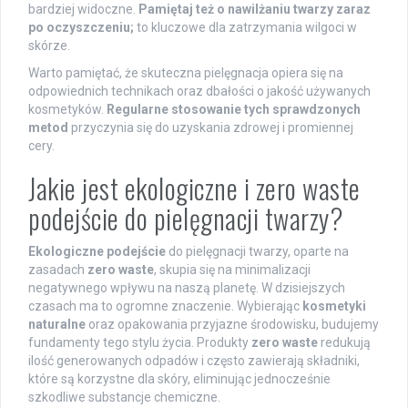
bardziej widoczne.
Pamiętaj też o nawilżaniu twarzy zaraz
po oczyszczeniu;
to kluczowe dla zatrzymania wilgoci w
skórze.
Warto pamiętać, że skuteczna pielęgnacja opiera się na
odpowiednich technikach oraz dbałości o jakość używanych
kosmetyków.
Regularne stosowanie tych sprawdzonych
metod
przyczynia się do uzyskania zdrowej i promiennej
cery.
Jakie jest ekologiczne i zero waste
podejście do pielęgnacji twarzy?
Ekologiczne podejście
do pielęgnacji twarzy, oparte na
zasadach
zero waste
, skupia się na minimalizacji
negatywnego wpływu na naszą planetę. W dzisiejszych
czasach ma to ogromne znaczenie. Wybierając
kosmetyki
naturalne
oraz opakowania przyjazne środowisku, budujemy
fundamenty tego stylu życia. Produkty
zero waste
redukują
ilość generowanych odpadów i często zawierają składniki,
które są korzystne dla skóry, eliminując jednocześnie
szkodliwe substancje chemiczne.