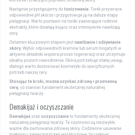
komórek i znacząco poprawić strukturę skóry.
Następnie przystępujemy do
tonizowania
. Tonik przywraca
odpowiednie pH skórze i przygotowuje ją na dalsze etapy
pielęgnacji. Warto postawić na toniki zawierające roślinne
ekstrakty, które działają kojąco oraz intensywnie nawilżają
cerę.
Ostatnim kluczowym etapem jest
nawilżanie i odżywianie
skóry
. Wybór odpowiednich kremów lub serum bogatych w
aktywne składniki wspiera proces regeneracji oraz utrzymuje
idealny poziom nawodnienia. Skóra potrzebuje stałej uwagi,
dlatego warto dostosować kosmetyki do specyficznych
potrzeb naszej cery.
Stosując te kroki, można uzyskać zdrową i promienną
cerę
, co stanowi fundament skutecznej naturalnej
pielęgnacji twarzy.
Demakijaż i oczyszczanie
Demakijaż
oraz
oczyszczanie
to fundamenty skutecznej
naturalnej pielęgnacji twarzy. Te czynności są niezwykle
ważne dla zachowania zdrowej skóry. Codzienne usuwanie
makijażu i zanieczyszczeń jest kluczowe, by uniknąć