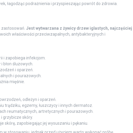
ek, łagodząc podrażnienia i przyspieszając powrót do zdrowia.
m zastosowań.
Jest wytwarzana z żywicy drzew iglastych, najczęściej
woich właściwości przeciwzapalnych, antybakteryjnych i
i i zapobiega infekcjom.
 i błon śluzowych.
rzodzeń i oparzeń.
palnych i pourazowych.
uźnia mięśnie.
 owrzodzeń, odleżyn i oparzeń.
u trądziku, egzemy, łuszczycy i innych dermatoz.
ólach reumatycznych, artretycznych i pourazowych.
i grzybicze skóry.
je skórę, zapobiegając jej wysuszaniu i pękaniu.
m w stosowaniu, jednak przed użyciem warto wykonać próbę