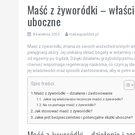
Maść z żyworódki – właści
uboczne
8 kwietnia 2025
makeupaddict.pl
Maść z żyworódki, znana ze swoich wszechstronnych wła
pielęgnacji skóry. Jej unikalny skład, bogaty w witaminy 
od egzemy po trądzik. Dzięki działaniu grzybobójczemu i
również wspomaga regenerację naskórka, co czyni ją id
jej właściwości oraz sposób zastosowania, aby w pełni wy
Spis treści
Maść z żyworódki – działanie i zastosowanie
Jakie są właściwości lecznicze maści z żyworódki?
Na co pomaga maść z żyworódki?
Jak stosować maść z żyworódki?
Jakie jest bezpieczeństwo i potencjalne skutki uboczne?
Maść z żyworódki – działanie i z