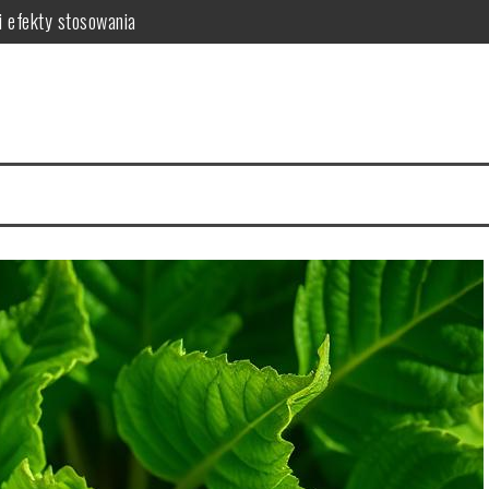
i efekty stosowania
czne wskazówki i porady
 włosów i jak się chronić?
nikać i łagodzić?
ody na zdrową skórę
ac, szafę i dodatki do komfortowego snu i stylu sypialni