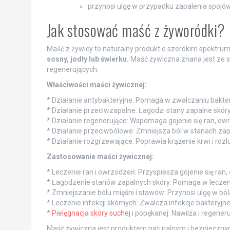
przynosi ulgę w przypadku zapalenia spojów
Jak stosować maść z żyworódki?
Maść z żywicy to naturalny produkt o szerokim spektru
sosny, jodły lub świerku.
Maść żywiczna znana jest ze s
regenerujących.
Właściwości maści żywicznej:
* Działanie antybakteryjne: Pomaga w zwalczaniu bakteri
* Działanie przeciwzapalne: Łagodzi stany zapalne skóry
* Działanie regenerujące: Wspomaga gojenie się ran, ow
* Działanie przeciwbólowe: Zmniejsza ból w stanach za
* Działanie rozgrzewające: Poprawia krążenie krwi i rozl
Zastosowanie maści żywicznej:
* Leczenie ran i owrzodzeń: Przyspiesza gojenie się ran,
* Łagodzenie stanów zapalnych skóry: Pomaga w leczeni
* Zmniejszanie bólu mięśni i stawów: Przynosi ulgę w b
* Leczenie infekcji skórnych: Zwalcza infekcje bakteryjne 
*
Pielęgnacja skóry suchej
i popękanej: Nawilża i regeneru
Maść żywiczna jest produktem naturalnym i bezpieczny