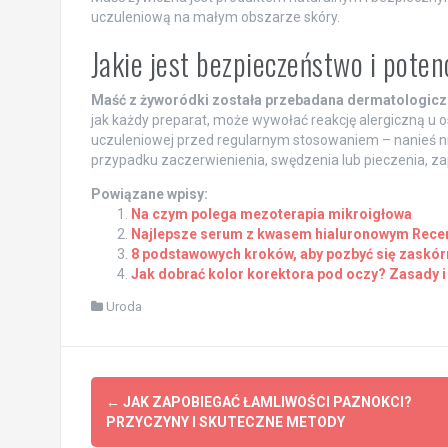
uczuleniową na małym obszarze skóry.
Jakie jest bezpieczeństwo i pote
Maść z żyworódki została przebadana dermatologiczn
jak każdy preparat, może wywołać reakcję alergiczną u 
uczuleniowej przed regularnym stosowaniem – nanieś nie
przypadku zaczerwienienia, swędzenia lub pieczenia, zap
Powiązane wpisy:
Na czym polega mezoterapia mikroigłowa
Najlepsze serum z kwasem hialuronowym Rece
8 podstawowych kroków, aby pozbyć się zaskór
Jak dobrać kolor korektora pod oczy? Zasady i 
Uroda
Post
←
JAK ZAPOBIEGAĆ ŁAMLIWOŚCI PAZNOKCI?
navigation
PRZYCZYNY I SKUTECZNE METODY