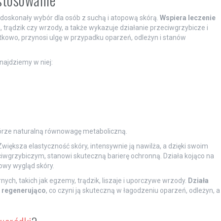
 doskonały wybór dla osób z suchą i atopową skórą.
Wspiera leczenie
, trądzik czy wrzody, a także wykazuje działanie przeciwgrzybicze i
kowo, przynosi ulgę w przypadku oparzeń, odleżyn i stanów
najdziemy w niej:
kórze naturalną równowagę metaboliczną.
 Zwiększa elastyczność skóry, intensywnie ją nawilża, a dzięki swoim
wgrzybiczym, stanowi skuteczną barierę ochronną. Działa kojąco na
rowy wygląd skóry.
ch, takich jak egzemy, trądzik, liszaje i uporczywe wrzody.
Działa
i regenerująco
, co czyni ją skuteczną w łagodzeniu oparzeń, odleżyn, a