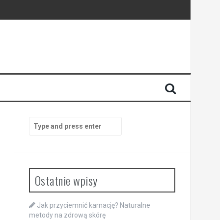
Search
for:
Ostatnie wpisy
Jak przyciemnić karnację? Naturalne
metody na zdrową skórę