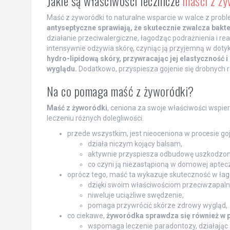
Jakie są właściwości lecznicze
maści z ży
Maść z żyworódki to naturalne wsparcie w walce z prob
antyseptyczne sprawiają, że skutecznie zwalcza bakter
działanie przeciwalergiczne, łagodząc podrażnienia i rea
intensywnie odżywia skórę, czyniąc ją przyjemną w doty
hydro-lipidową skóry, przywracając jej elastyczność 
wyglądu.
Dodatkowo, przyspiesza gojenie się drobnych ra
Na co pomaga maść z żyworódki?
Maść z żyworódki
, ceniona za swoje właściwości wspier
leczeniu różnych dolegliwości.
przede wszystkim, jest nieoceniona w procesie goje
działa niczym kojący balsam,
aktywnie przyspiesza odbudowę uszkodzon
co czyni ją niezastąpioną w domowej aptec
oprócz tego, maść ta wykazuje skuteczność w łag
dzięki swoim właściwościom przeciwzapaln
niweluje uciążliwe swędzenie,
pomaga przywrócić skórze zdrowy wygląd,
co ciekawe,
żyworódka sprawdza się również w 
wspomaga leczenie paradontozy, działając 