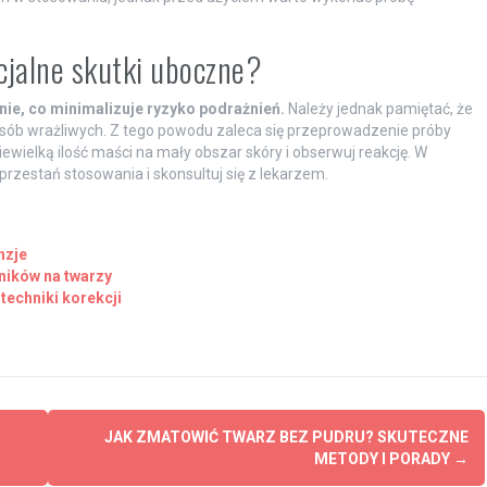
ncjalne skutki uboczne?
ie, co minimalizuje ryzyko podrażnień.
Należy jednak pamiętać, że
osób wrażliwych. Z tego powodu zaleca się przeprowadzenie próby
wielką ilość maści na mały obszar skóry i obserwuj reakcję. W
rzestań stosowania i skonsultuj się z lekarzem.
nzje
ników na twarzy
techniki korekcji
JAK ZMATOWIĆ TWARZ BEZ PUDRU? SKUTECZNE
METODY I PORADY
→