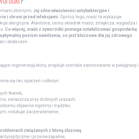
woródki
?
lemami skórnymi.
Jej silne właściwości antybakteryjne i
ie i chroni przed infekcjami.
Oprócz tego, maść ta wykazuje
kcje alergiczne. Alantoina, cenny składnik maści, zmiękcza, wygładza i
ku.
Co więcej, maść z żyworódki pomaga ustabilizować gospodarkę
i optymalny poziom nawilżenia, co jest kluczowe dla jej zdrowego
n i skaleczeń.
ające regenerację skóry, znajduje szerokie zastosowanie w pielęgnacji i
nia się ran, oparzeń i odleżyn:
ych tkanek,
zce, zwłaszcza przy drobnych urazach,
odzeniu objawów egzemy i trądziku:
ym, redukuje zaczerwienienie,
problemach związanych z błoną śluzową
:
antyseptycznie i przeciwzapalnie,