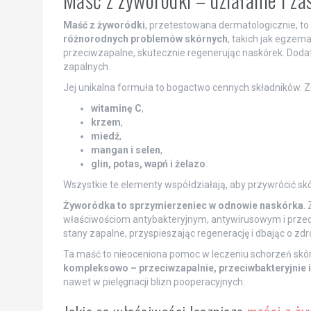
Maść z żyworódki
, przetestowana dermatologicznie, to
różnorodnych problemów skórnych
, takich jak egzema
przeciwzapalne, skutecznie regenerując naskórek. Dodat
zapalnych.
Jej unikalna formuła to bogactwo cennych składników. Z
witaminę C
,
krzem
,
miedź
,
mangan i selen
,
glin, potas, wapń i żelazo
.
Wszystkie te elementy współdziałają, aby przywrócić s
Żyworódka to sprzymierzeniec w odnowie naskórka
.
właściwościom antybakteryjnym, antywirusowym i przeci
stany zapalne, przyspieszając regenerację i dbając o zd
Ta maść to nieoceniona pomoc w leczeniu schorzeń skórny
kompleksowo – przeciwzapalnie, przeciwbakteryjnie 
nawet w pielęgnacji blizn pooperacyjnych.