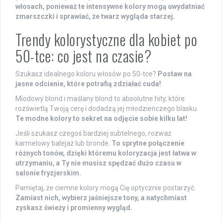
włosach, ponieważ te intensywne kolory mogą uwydatniać
zmarszczki i sprawiać, że twarz wygląda starzej.
Trendy kolorystyczne dla kobiet po
50-tce: co jest na czasie?
Szukasz idealnego koloru włosów po 50-tce?
Postaw na
jasne odcienie, które potrafią zdziałać cuda!
Miodowy blond i maślany blond to absolutne hity, które
rozświetlą Twoją cerę i dodadzą jej młodzieńczego blasku.
Te modne kolory to sekret na odjęcie sobie kilku lat!
Jeśli szukasz czegoś bardziej subtelnego, rozważ
karmelowy balejaż lub bronde.
To sprytne połączenie
różnych tonów, dzięki któremu koloryzacja jest łatwa w
utrzymaniu, a Ty nie musisz spędzać dużo czasu w
salonie fryzjerskim.
Pamiętaj, że ciemne kolory mogą Cię optycznie postarzyć.
Zamiast nich, wybierz jaśniejsze tony, a natychmiast
zyskasz świeży i promienny wygląd.