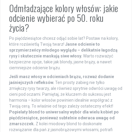
Odmładzające kolory włosów: jakie
odcienie wybierać po 50. roku
życia?
Po pięćdziesiątce chcesz odjąć sobie lat? Postaw na kolory,
które rozświetlą Twoją twarz!
Jasne odcienie to
sprzymierzeńcy młodego wyglądu – delikatnie łagodzą
rysy i skutecznie maskują siwe włosy.
Warto rozważyć
bezpieczne opcje, takie jak blondy, jasne brązy, a nawet
ciemniejsze odcienie brązu.
Jeśli masz włosy w odcieniach brązu, rozważ dodanie
jaśniejszych refleksów.
Ten prosty zabieg nie tylko
zmiękczy rysy twarzy, ale również sprytnie odwróci uwagę od
cieni pod oczami. Pamiętaj, że kluczem do sukcesu jest
harmonia – kolor włosów powinien idealnie współgrać z
Twoją cerą. To właśnie od tego zależy ostateczny efekt!
Popielaty blond to uniwersalny wybór dla wielu kobiet po
pięćdziesiątce, ponieważ subtelnie odwraca uwagę od
zmarszczek.
Z kolei miodowy blond to doskonałe
rozwiązanie dla pań z jasnobrązowymi włosami, potrafi