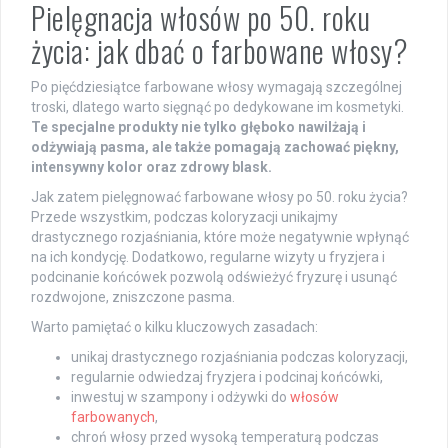
Pielęgnacja włosów po 50. roku
życia: jak dbać o farbowane włosy?
Po pięćdziesiątce farbowane włosy wymagają szczególnej
troski, dlatego warto sięgnąć po dedykowane im kosmetyki.
Te specjalne produkty nie tylko głęboko nawilżają i
odżywiają pasma, ale także pomagają zachować piękny,
intensywny kolor oraz zdrowy blask.
Jak zatem pielęgnować farbowane włosy po 50. roku życia?
Przede wszystkim, podczas koloryzacji unikajmy
drastycznego rozjaśniania, które może negatywnie wpłynąć
na ich kondycję. Dodatkowo, regularne wizyty u fryzjera i
podcinanie końcówek pozwolą odświeżyć fryzurę i usunąć
rozdwojone, zniszczone pasma.
Warto pamiętać o kilku kluczowych zasadach:
unikaj drastycznego rozjaśniania podczas koloryzacji,
regularnie odwiedzaj fryzjera i podcinaj końcówki,
inwestuj w szampony i odżywki do
włosów
farbowanych
,
chroń włosy przed wysoką temperaturą podczas