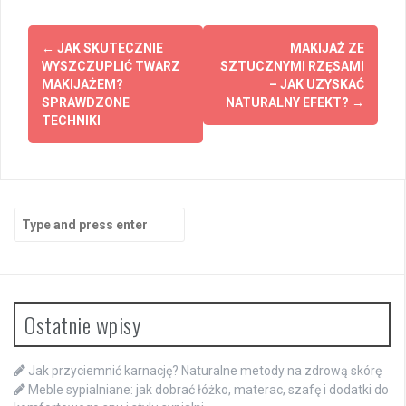
Post
←
JAK SKUTECZNIE
MAKIJAŻ ZE
navigation
WYSZCZUPLIĆ TWARZ
SZTUCZNYMI RZĘSAMI
MAKIJAŻEM?
– JAK UZYSKAĆ
SPRAWDZONE
NATURALNY EFEKT?
→
TECHNIKI
Search
for:
Ostatnie wpisy
Jak przyciemnić karnację? Naturalne metody na zdrową skórę
Meble sypialniane: jak dobrać łóżko, materac, szafę i dodatki do