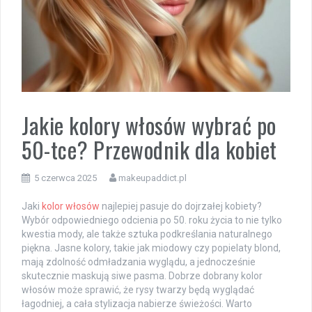
Jakie kolory włosów wybrać po
50-tce? Przewodnik dla kobiet
5 czerwca 2025
makeupaddict.pl
Jaki
kolor włosów
najlepiej pasuje do dojrzałej kobiety?
Wybór odpowiedniego odcienia po 50. roku życia to nie tylko
kwestia mody, ale także sztuka podkreślania naturalnego
piękna. Jasne kolory, takie jak miodowy czy popielaty blond,
mają zdolność odmładzania wyglądu, a jednocześnie
skutecznie maskują siwe pasma. Dobrze dobrany kolor
włosów może sprawić, że rysy twarzy będą wyglądać
łagodniej, a cała stylizacja nabierze świeżości. Warto