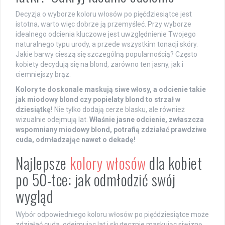
Decyzja o wyborze koloru włosów po pięćdziesiątce jest
istotna, warto więc dobrze ją przemyśleć. Przy wyborze
idealnego odcienia kluczowe jest uwzględnienie Twojego
naturalnego typu urody, a przede wszystkim tonacji skóry.
Jakie barwy cieszą się szczególną popularnością? Często
kobiety decydują się na blond, zarówno ten jasny, jak i
ciemniejszy brąz.
Kolory te doskonale maskują siwe włosy, a odcienie takie
jak miodowy blond czy popielaty blond to strzał w
dziesiątkę!
Nie tylko dodają cerze blasku, ale również
wizualnie odejmują lat.
Właśnie jasne odcienie, zwłaszcza
wspomniany miodowy blond, potrafią zdziałać prawdziwe
cuda, odmładzając nawet o dekadę!
Najlepsze
kolory włosów
dla kobiet
po 50-tce: jak odmłodzić swój
wygląd
Wybór odpowiedniego koloru włosów po pięćdziesiątce może
zdziałać cuda, odejmując lat i skutecznie maskując siwiznę.