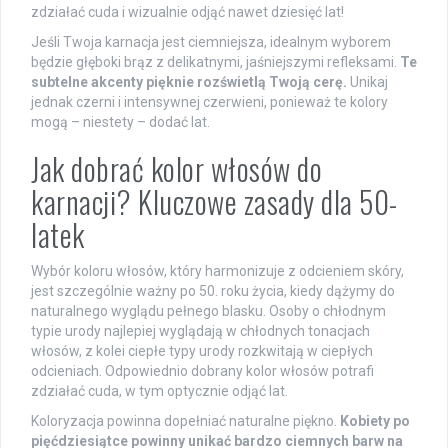
zdziałać cuda i wizualnie odjąć nawet dziesięć lat!
Jeśli Twoja karnacja jest ciemniejsza, idealnym wyborem
będzie głęboki brąz z delikatnymi, jaśniejszymi refleksami.
Te
subtelne akcenty pięknie rozświetlą Twoją cerę.
Unikaj
jednak czerni i intensywnej czerwieni, ponieważ te kolory
mogą – niestety – dodać lat.
Jak dobrać kolor włosów do
karnacji? Kluczowe zasady dla 50-
latek
Wybór koloru włosów, który harmonizuje z odcieniem skóry,
jest szczególnie ważny po 50. roku życia, kiedy dążymy do
naturalnego wyglądu pełnego blasku. Osoby o chłodnym
typie urody najlepiej wyglądają w chłodnych tonacjach
włosów, z kolei ciepłe typy urody rozkwitają w ciepłych
odcieniach. Odpowiednio dobrany kolor włosów potrafi
zdziałać cuda, w tym optycznie odjąć lat.
Koloryzacja powinna dopełniać naturalne piękno.
Kobiety po
pięćdziesiątce powinny unikać bardzo ciemnych barw na