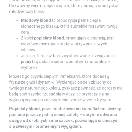
Rozważmy więc najlepsze opcje, które pomogą ci odzyskać
młodzieńczy blask.
Miodowy blond
to propozycja pełna ciepła i
słonecznego blasku, która subtelnie rozświetli twoją
cerę.
Z kolei
popielaty blond
, emanujący elegancją, jest
niezrównanym specjalistą w ukrywaniu siwych
włosów.
Jeśli preferujesz bardziej stonowane rozwiązania,
jasny brąz
okaże się uniwersalnym i naturalnym
wyborem.
Możesz go ożywić ciepłymi refleksami, które dodadzą
fryzurze głębi i dynamiki. Wybierając odcień zbliżony do
twojego naturalnego koloru, zyskasz pewność, że odrosty nie
będą zbyt szybko rzucać się w oczy, co przełoży się na
większą wygodę i rzadszą konieczność wizyt u fryzjera.
Popielaty blond, poza mistrzowskim kamuflażem siwizny,
posiada jeszcze jedną cenną zaletę – sprytnie odwraca
uwagę od drobnych zmarszczek, pozwalając ci cieszyć
się świeżym i promiennym wyglądem.