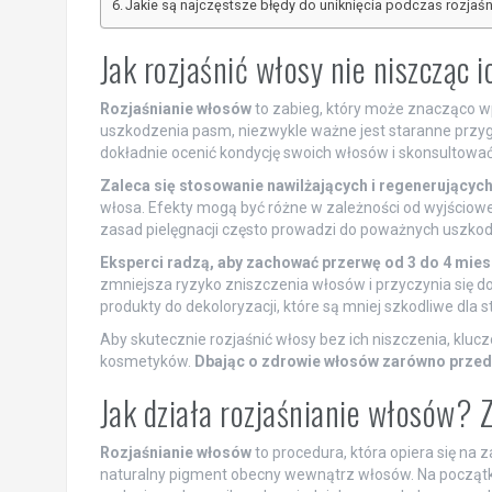
Jakie są najczęstsze błędy do uniknięcia podczas rozjaśn
Jak rozjaśnić włosy nie niszcząc
Rozjaśnianie włosów
to zabieg, który może znacząco wp
uszkodzenia pasm, niezwykle ważne jest staranne przyg
dokładnie ocenić kondycję swoich włosów i skonsultować
Zaleca się stosowanie nawilżających i regenerujący
włosa. Efekty mogą być różne w zależności od wyjściow
zasad pielęgnacji często prowadzi do poważnych uszk
Eksperci radzą, aby zachować przerwę od 3 do 4 mie
zmniejsza ryzyko zniszczenia włosów i przyczynia się d
produkty do dekoloryzacji, które są mniej szkodliwe dla s
Aby skutecznie rozjaśnić włosy bez ich niszczenia, klu
kosmetyków.
Dbając o zdrowie włosów zarówno przed, 
Jak działa rozjaśnianie włosów? 
Rozjaśnianie włosów
to procedura, która opiera się na 
naturalny pigment obecny wewnątrz włosów. Na początku