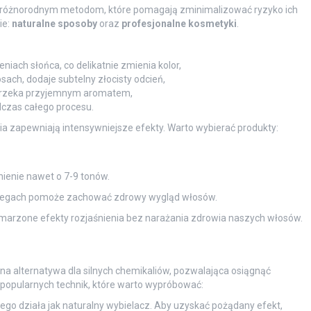
 różnorodnym metodom, które pomagają zminimalizować ryzyko ich
ie:
naturalne sposoby
oraz
profesjonalne kosmetyki
.
niach słońca, co delikatnie zmienia kolor,
sach, dodaje subtelny złocisty odcień,
eż urzeka przyjemnym aromatem,
czas całego procesu.
ia zapewniają intensywniejsze efekty. Warto wybierać produkty:
ienie nawet o 7-9 tonów.
iegach pomoże zachować zdrowy wygląd włosów.
arzone efekty rozjaśnienia bez narażania zdrowia naszych włosów.
na alternatywa dla silnych chemikaliów, pozwalająca osiągnąć
a popularnych technik, które warto wypróbować:
go działa jak naturalny wybielacz. Aby uzyskać pożądany efekt,