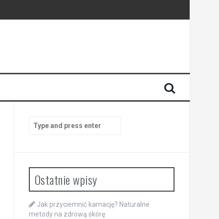
Search
for:
Ostatnie wpisy
Jak przyciemnić karnację? Naturalne
metody na zdrową skórę