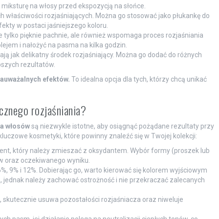
 miksturę na włosy przed ekspozycją na słońce.
h właściwości rozjaśniających. Można go stosować jako płukankę do
ekty w postaci jaśniejszego koloru.
 tylko pięknie pachnie, ale również wspomaga proces rozjaśniania
ejem i nałożyć na pasma na kilka godzin.
ą jak delikatny środek rozjaśniający. Można go dodać do różnych
pszych rezultatów.
auważalnych efektów.
To idealna opcja dla tych, którzy chcą unikać
ecznego rozjaśniania?
ia włosów
są niezwykle istotne, aby osiągnąć pożądane rezultaty przy
czowe kosmetyki, które powinny znaleźć się w Twojej kolekcji:
nt, który należy zmieszać z oksydantem. Wybór formy (proszek lub
ów oraz oczekiwanego wyniku.
%, 9% i 12%. Dobierając go, warto kierować się kolorem wyjściowym
jednak należy zachować ostrożność i nie przekraczać zalecanych
 skutecznie usuwa pozostałości rozjaśniacza oraz niweluje
ych pasm, jej działanie polega na neutralizacji ciepłych tonów, co