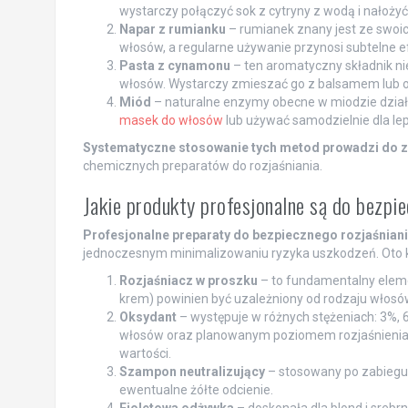
wystarczy połączyć sok z cytryny z wodą i nałożyć
Napar z rumianku
– rumianek znany jest ze swoic
włosów, a regularne używanie przynosi subtelne ef
Pasta z cynamonu
– ten aromatyczny składnik nie
włosów. Wystarczy zmieszać go z balsamem lub ol
Miód
– naturalne enzymy obecne w miodzie działaj
masek do włosów
lub używać samodzielnie dla le
Systematyczne stosowanie tych metod prowadzi do z
chemicznych preparatów do rozjaśniania.
Jakie produkty profesjonalne są do bezpi
Profesjonalne preparaty do bezpiecznego rozjaśnian
jednoczesnym minimalizowaniu ryzyka uszkodzeń. Oto klu
Rozjaśniacz w proszku
– to fundamentalny eleme
krem) powinien być uzależniony od rodzaju włos
Oksydant
– występuje w różnych stężeniach: 3%, 6
włosów oraz planowanym poziomem rozjaśnienia, 
wartości.
Szampon neutralizujący
– stosowany po zabiegu,
ewentualne żółte odcienie.
Fioletowa odżywka
– doskonała dla blond i srebrn