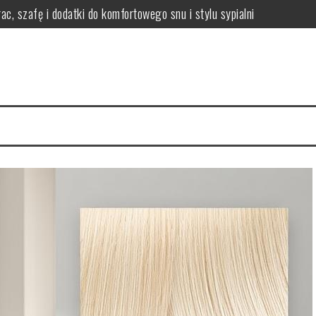
ac, szafę i dodatki do komfortowego snu i stylu sypialni
i efekty stosowania
czne wskazówki i porady
 włosów i jak się chronić?
nikać i łagodzić?
ody na zdrową skórę