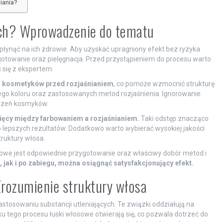
iania?
 ich? Wprowadzenie do tematu
łynąć na ich zdrowie. Aby uzyskać upragniony efekt bez ryzyka
otowanie oraz pielęgnacja. Przed przystąpieniem do procesu warto
 się z ekspertem.
ch kosmetyków przed rozjaśnianiem
, co pomoże wzmocnić strukturę
ego koloru oraz zastosowanych metod rozjaśnienia. Ignorowanie
odzeń kosmyków.
sięcy między farbowaniem a rozjaśnianiem.
Taki odstęp znacząco
o lepszych rezultatów. Dodatkowo warto wybierać wysokiej jakości
truktury włosa.
czowe jest odpowiednie przygotowanie oraz właściwy dobór metod i
jak i po zabiegu, można osiągnąć satysfakcjonujący efekt.
Zrozumienie struktury włosa
zastosowaniu substancji utleniających. Te związki oddziałują na
 tego procesu łuski włosowe otwierają się, co pozwala dotrzeć do