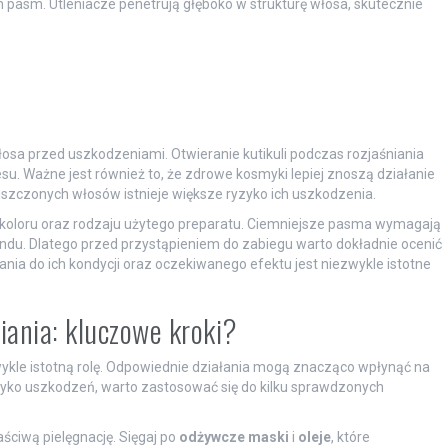
pasm. Utleniacze penetrują głęboko w strukturę włosa, skutecznie
łosa przed uszkodzeniami. Otwieranie kutikuli podczas rozjaśniania
u. Ważne jest również to, że zdrowe kosmyki lepiej znoszą działanie
iszczonych włosów istnieje większe ryzyko ich uszkodzenia.
o koloru oraz rodzaju użytego preparatu. Ciemniejsze pasma wymagają
ondu. Dlatego przed przystąpieniem do zabiegu warto dokładnie ocenić
nia do ich kondycji oraz oczekiwanego efektu jest niezwykle istotne
iania: kluczowe kroki?
kle istotną rolę. Odpowiednie działania mogą znacząco wpłynąć na
yko uszkodzeń, warto zastosować się do kilku sprawdzonych
ciwą pielęgnację. Sięgaj po
odżywcze maski
i
oleje
, które