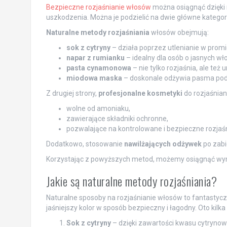
Bezpieczne rozjaśnianie włosów
można osiągnąć dzięki
uszkodzenia. Można je podzielić na dwie główne kategor
Naturalne metody rozjaśniania
włosów obejmują:
sok z cytryny
– działa poprzez utlenianie w promie
napar z rumianku
– idealny dla osób o jasnych wło
pasta cynamonowa
– nie tylko rozjaśnia, ale t
miodowa maska
– doskonale odżywia pasma pod
Z drugiej strony,
profesjonalne kosmetyki
do rozjaśnian
wolne od amoniaku,
zawierające składniki ochronne,
pozwalające na kontrolowane i bezpieczne rozjaśn
Dodatkowo, stosowanie
nawilżających odżywek
po zab
Korzystając z powyższych metod, możemy osiągnąć wym
Jakie są naturalne metody rozjaśniania?
Naturalne sposoby na rozjaśnianie włosów to fantastycz
jaśniejszy kolor w sposób bezpieczny i łagodny. Oto kilk
Sok z cytryny
– dzięki zawartości kwasu cytrynowe