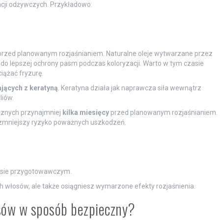
ncji odżywczych. Przykładowo:
rzed planowanym rozjaśnianiem. Naturalne oleje wytwarzane przez
 do lepszej ochrony pasm podczas koloryzacji. Warto w tym czasie
iążać fryzurę.
ących z keratyną
. Keratyna działa jak naprawcza siła wewnątrz
liów.
icznych przynajmniej
kilka miesięcy
przed planowanym rozjaśnianiem.
i zmniejszy ryzyko poważnych uszkodzeń.
resie przygotowawczym.
ch włosów, ale także osiągniesz wymarzone efekty rozjaśnienia.
osów w sposób bezpieczny?