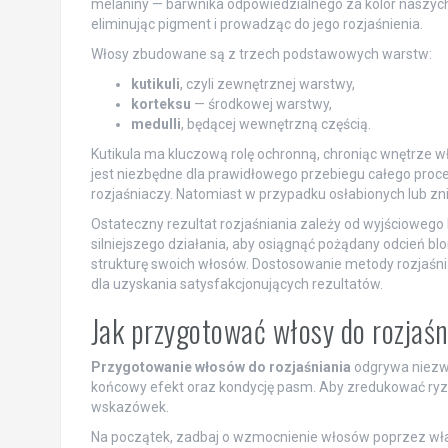
melaniny — barwnika odpowiedzialnego za kolor naszych 
eliminując pigment i prowadząc do jego rozjaśnienia.
Włosy zbudowane są z trzech podstawowych warstw:
kutikuli
, czyli zewnętrznej warstwy,
korteksu
— środkowej warstwy,
medulli
, będącej wewnętrzną częścią.
Kutikula ma kluczową rolę ochronną, chroniąc wnętrze w
jest niezbędne dla prawidłowego przebiegu całego proces
rozjaśniaczy. Natomiast w przypadku osłabionych lub zn
Ostateczny rezultat rozjaśniania zależy od wyjścioweg
silniejszego działania, aby osiągnąć pożądany odcień bl
strukturę swoich włosów. Dostosowanie metody rozjaśnia
dla uzyskania satysfakcjonujących rezultatów.
Jak przygotować włosy do rozjaśn
Przygotowanie włosów do rozjaśniania
odgrywa niezwy
końcowy efekt oraz kondycję pasm. Aby zredukować ryz
wskazówek.
Na początek, zadbaj o wzmocnienie włosów poprzez właś