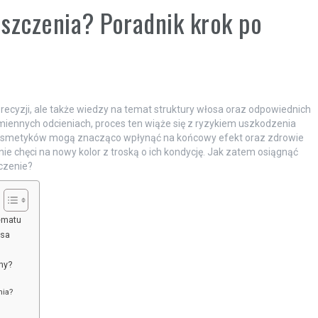
iszczenia? Poradnik krok po
recyzji, ale także wiedzy na temat struktury włosa oraz odpowiednich
omiennych odcieniach, proces ten wiąże się z ryzykiem uszkodzenia
osmetyków mogą znacząco wpłynąć na końcowy efekt oraz zdrowie
e chęci na nowy kolor z troską o ich kondycję. Jak zatem osiągnąć
czenie?
ematu
osa
ny?
nia?