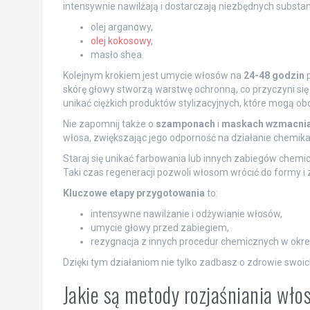
intensywnie nawilżają i dostarczają niezbędnych substa
olej arganowy,
olej kokosowy
,
masło shea.
Kolejnym krokiem jest umycie włosów na
24-48 godzin
p
skórę głowy stworzą warstwę ochronną, co przyczyni się
unikać ciężkich produktów stylizacyjnych, które mogą obc
Nie zapomnij także o
szamponach
i
maskach wzmacniaj
włosa, zwiększając jego odporność na działanie chemika
Staraj się unikać farbowania lub innych zabiegów chem
Taki czas regeneracji pozwoli włosom wrócić do formy 
Kluczowe etapy przygotowania
to:
intensywne nawilżanie i odżywianie włosów,
umycie głowy przed zabiegiem,
rezygnacja z innych procedur chemicznych w ok
Dzięki tym działaniom nie tylko zadbasz o zdrowie swoi
Jakie są metody rozjaśniania wł