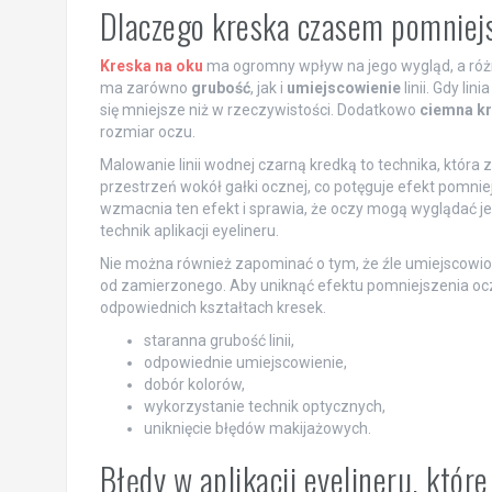
Dlaczego kreska czasem pomniej
Kreska na oku
ma ogromny wpływ na jego wygląd, a róż
ma zarówno
grubość
, jak i
umiejscowienie
linii. Gdy li
się mniejsze niż w rzeczywistości. Dodatkowo
ciemna kr
rozmiar oczu.
Malowanie linii wodnej czarną kredką to technika, która
przestrzeń wokół gałki ocznej, co potęguje efekt pomni
wzmacnia ten efekt i sprawia, że oczy mogą wyglądać je
technik aplikacji eyelineru.
Nie można również zapominać o tym, że źle umiejscowio
od zamierzonego. Aby uniknąć efektu pomniejszenia oczu
odpowiednich kształtach kresek.
staranna grubość linii,
odpowiednie umiejscowienie,
dobór kolorów,
wykorzystanie technik optycznych,
uniknięcie błędów makijażowych.
Błędy w aplikacji eyelineru, któ