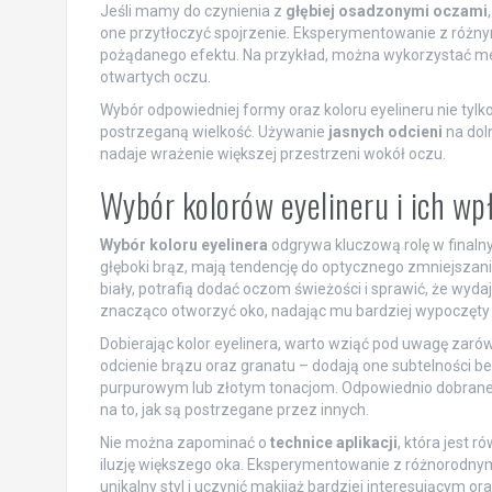
Jeśli mamy do czynienia z
głębiej osadzonymi oczami
one przytłoczyć spojrzenie. Eksperymentowanie z różnymi
pożądanego efektu. Na przykład, można wykorzystać meto
otwartych oczu.
Wybór odpowiedniej formy oraz koloru eyelineru nie tylko
postrzeganą wielkość. Używanie
jasnych odcieni
na dol
nadaje wrażenie większej przestrzeni wokół oczu.
Wybór kolorów eyelineru i ich w
Wybór koloru eyelinera
odgrywa kluczową rolę w finaln
głęboki brąz, mają tendencję do optycznego zmniejszania
biały, potrafią dodać oczom świeżości i sprawić, że wydają
znacząco otworzyć oko, nadając mu bardziej wypoczęty
Dobierając kolor eyelinera, warto wziąć pod uwagę zar
odcienie brązu oraz granatu – dodają one subtelności be
purpurowym lub złotym tonacjom. Odpowiednio dobrane ko
na to, jak są postrzegane przez innych.
Nie można zapominać o
technice aplikacji
, która jest 
iluzję większego oka. Eksperymentowanie z różnorodn
unikalny styl i uczynić makijaż bardziej interesującym or