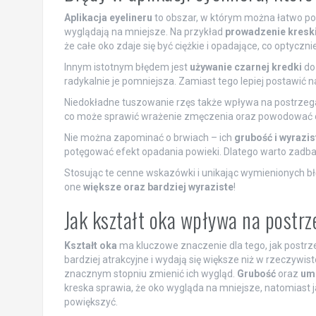
Aplikacja eyelineru
to obszar, w którym można łatwo pop
wyglądają na mniejsze. Na przykład
prowadzenie kreski
że całe oko zdaje się być ciężkie i opadające, co optyczn
Innym istotnym błędem jest
używanie czarnej kredki
do 
radykalnie je pomniejsza. Zamiast tego lepiej postawić na
Niedokładne tuszowanie rzęs także wpływa na postrzeg
co może sprawić wrażenie zmęczenia oraz powodować 
Nie można zapominać o brwiach – ich
grubość i wyrazis
potęgować efekt opadania powieki. Dlatego warto zadbać
Stosując te cenne wskazówki i unikając wymienionych b
one
większe oraz bardziej wyraziste
!
Jak kształt oka wpływa na postrz
Kształt oka
ma kluczowe znaczenie dla tego, jak postrze
bardziej atrakcyjne i wydają się większe niż w rzeczywis
znacznym stopniu zmienić ich wygląd.
Grubość
oraz
umi
kreska sprawia, że oko wygląda na mniejsze, natomiast jaś
powiększyć.