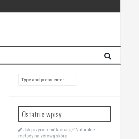
Search
for:
Ostatnie wpisy
Jak przyciemnić karnację? Naturalne
metody na zdrową skórę