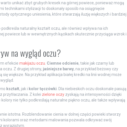
, warto unikać zbyt grubych kresek na górnej powiece, ponieważ mogą
 technikami stylizacji to doskonały sposób na osiągnięcie
dy optycznego uniesienia, które stwarzają iluzję większych i bardziej
 podkreśla naturalny kształt oczu, ale również wpływa na ich
nej powiece lub w wewnętrznych kącikach skutecznie przyciąga wzrok i
pływ na wygląd oczu?
ym efekcie
makijażu oczu
.
Ciemne odcienie
, takie jak czarny lub
 oczu. Z drugiej strony,
jaśniejsze barwy
, na przykład beżowy czy
 się większe. Na przykład aplikacja białej kredki na linii wodnej może
 wygląd.
ówno
kształt
, jak i
kolor tęczówki
. Dla niebieskich oczu doskonale pasują
z przytłaczania. Z kolei
zielone oczy
zyskają na intensywności dzięki
lory nie tylko podkreślają naturalne piękno oczu, ale także wpływają
równie istotna. Rozblendowanie cienia w dolnej części powieki stworzy
ymi kolorami oraz metodami malowania pozwala odkrywać swój
az wyrazistym.