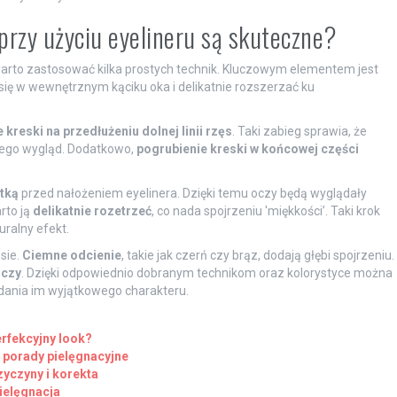
 przy użyciu eyelineru są skuteczne?
arto zastosować kilka prostych technik. Kluczowym elementem jest
się w wewnętrznym kąciku oka i delikatnie rozszerzać ku
 kreski na przedłużeniu dolnej linii rzęs
. Taki zabieg sprawia, że
 jego wygląd. Dodatkowo,
pogrubienie kreski w końcowej części
tką
przed nałożeniem eyelinera. Dzięki temu oczy będą wyglądały
rto ją
delikatnie rozetrzeć
, co nada spojrzeniu 'miękkości’. Taki krok
uralny efekt.
sie.
Ciemne odcienie
, takie jak czerń czy brąz, dodają głębi spojrzeniu.
oczy
. Dzięki odpowiednio dobranym technikom oraz kolorystyce można
dania im wyjątkowego charakteru.
rfekcyjny look?
i porady pielęgnacyjne
yczyny i korekta
pielęgnacja