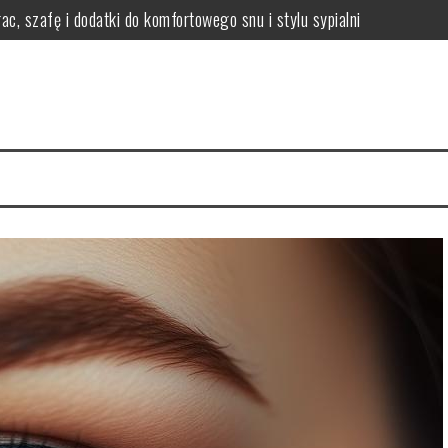
ac, szafę i dodatki do komfortowego snu i stylu sypialni
i efekty stosowania
czne wskazówki i porady
 włosów i jak się chronić?
nikać i łagodzić?
ody na zdrową skórę