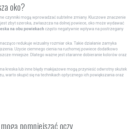
sza oko?
ne czynniki mogą wprowadzać subtelne zmiany. Kluczowe znaczenie
nia jest zbyt szeroka, zwłaszcza na dolnej powiece, oko może wydawać
eska na obu powiekach
często negatywnie wpływa na postrzegany
 znacząco redukuje wizualny rozmiar oka. Takie działanie zamyka
ejszenia. Użycie ciemnego cienia na ruchomej powiece dodatkowo
szcze mniejsze. Dlatego ważne jest staranne dobieranie kolorów oraz
na kreska lub inne błędy makijażowe mogą przynieść odwrotny skutek
, warto skupić się na technikach optycznego ich powiększania oraz
re mogą pomniejszać oczy