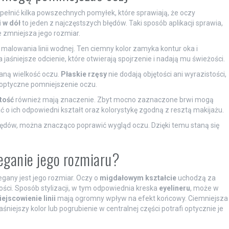
ełnić kilka powszechnych pomyłek, które sprawiają, że oczy
 w dół
to jeden z najczęstszych błędów. Taki sposób aplikacji sprawia,
ie zmniejsza jego rozmiar.
malowania linii wodnej. Ten ciemny kolor zamyka kontur oka i
 jaśniejsze odcienie, które otwierają spojrzenie i nadają mu świeżości.
aną wielkość oczu.
Płaskie rzęsy
nie dodają objętości ani wyrazistości,
optyczne pomniejszenie oczu.
tość
również mają znaczenie. Zbyt mocno zaznaczone brwi mogą
 o ich odpowiedni kształt oraz kolorystykę zgodną z resztą makijażu.
łędów, można znacząco poprawić wygląd oczu. Dzięki temu staną się
eganie jego rozmiaru?
gany jest jego rozmiar. Oczy o
migdałowym kształcie
uchodzą za
tości. Sposób stylizacji, w tym odpowiednia kreska
eyelineru
, może w
ejscowienie linii
mają ogromny wpływ na efekt końcowy. Ciemniejsza
niejszy kolor lub pogrubienie w centralnej części potrafi optycznie je