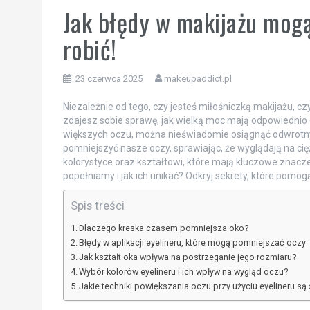
Jak błędy w makijażu mog
robić!
23 czerwca 2025
makeupaddict.pl
Niezależnie od tego, czy jesteś miłośniczką makijażu, 
zdajesz sobie sprawę, jak wielką moc mają odpowiednio d
większych oczu, można nieświadomie osiągnąć odwrotny 
pomniejszyć nasze oczy, sprawiając, że wyglądają na cięż
kolorystyce oraz kształtowi, które mają kluczowe znacz
popełniamy i jak ich unikać? Odkryj sekrety, które pomogą
Spis treści
Dlaczego kreska czasem pomniejsza oko?
Błędy w aplikacji eyelineru, które mogą pomniejszać oczy
Jak kształt oka wpływa na postrzeganie jego rozmiaru?
Wybór kolorów eyelineru i ich wpływ na wygląd oczu?
Jakie techniki powiększania oczu przy użyciu eyelineru są