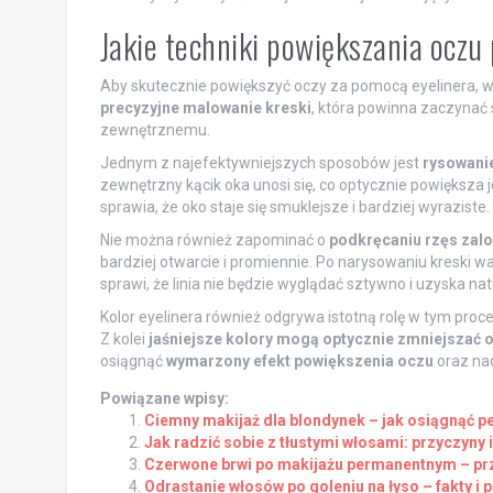
Jakie techniki powiększania oczu
Aby skutecznie powiększyć oczy za pomocą eyelinera, w
precyzyjne malowanie kreski
, która powinna zaczynać 
zewnętrznemu.
Jednym z najefektywniejszych sposobów jest
rysowanie
zewnętrzny kącik oka unosi się, co optycznie powiększa
sprawia, że oko staje się smuklejsze i bardziej wyraziste.
Nie można również zapominać o
podkręcaniu rzęs zalo
bardziej otwarcie i promiennie. Po narysowaniu kreski wa
sprawi, że linia nie będzie wyglądać sztywno i uzyska nat
Kolor eyelinera również odgrywa istotną rolę w tym proce
Z kolei
jaśniejsze kolory mogą optycznie zmniejszać 
osiągnąć
wymarzony efekt powiększenia oczu
oraz na
Powiązane wpisy:
Ciemny makijaż dla blondynek – jak osiągnąć pe
Jak radzić sobie z tłustymi włosami: przyczyny 
Czerwone brwi po makijażu permanentnym – prz
Odrastanie włosów po goleniu na łyso – fakty i 