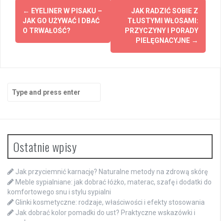
Post
←
EYELINER W PISAKU –
JAK RADZIĆ SOBIE Z
navigation
JAK GO UŻYWAĆ I DBAĆ
TŁUSTYMI WŁOSAMI:
O TRWAŁOŚĆ?
PRZYCZYNY I PORADY
PIELĘGNACYJNE
→
Search
for:
Ostatnie wpisy
Jak przyciemnić karnację? Naturalne metody na zdrową skórę
Meble sypialniane: jak dobrać łóżko, materac, szafę i dodatki do
komfortowego snu i stylu sypialni
Glinki kosmetyczne: rodzaje, właściwości i efekty stosowania
Jak dobrać kolor pomadki do ust? Praktyczne wskazówki i