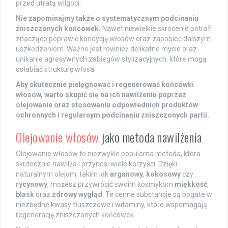
przed utratą wilgoci.
Nie zapominajmy także o systematycznym podcinaniu
zniszczonych końcówek.
Nawet niewielkie skrócenie potrafi
znacząco poprawić kondycję włosów oraz zapobiec dalszym
uszkodzeniom. Ważne jest również delikatne mycie oraz
unikanie agresywnych zabiegów stylizacyjnych, które mogą
osłabiać strukturę włosa.
Aby skutecznie pielęgnować i regenerować końcówki
włosów, warto skupić się na ich nawilżeniu poprzez
olejowanie oraz stosowaniu odpowiednich produktów
ochronnych i regularnym podcinaniu zniszczonych partii.
Olejowanie włosów
jako metoda nawilżenia
Olejowanie włosów to niezwykle popularna metoda, która
skutecznie nawilża i przynosi wiele korzyści. Dzięki
naturalnym olejom, takim jak
arganowy
,
kokosowy
czy
rycynowy
, możesz przywrócić swoim kosmykom
miękkość
,
blask
oraz
zdrowy wygląd
. Te cenne substancje są bogate w
niezbędne kwasy tłuszczowe i witaminy, które wspomagają
regenerację zniszczonych końcówek.