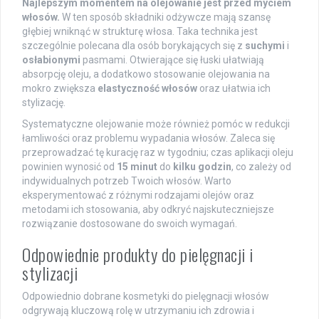
Najlepszym momentem na olejowanie jest przed myciem
włosów.
W ten sposób składniki odżywcze mają szansę
głębiej wniknąć w strukturę włosa. Taka technika jest
szczególnie polecana dla osób borykających się z
suchymi
i
osłabionymi
pasmami. Otwierające się łuski ułatwiają
absorpcję oleju, a dodatkowo stosowanie olejowania na
mokro zwiększa
elastyczność włosów
oraz ułatwia ich
stylizację.
Systematyczne olejowanie może również pomóc w redukcji
łamliwości oraz problemu wypadania włosów. Zaleca się
przeprowadzać tę kurację raz w tygodniu; czas aplikacji oleju
powinien wynosić od
15 minut
do
kilku godzin
, co zależy od
indywidualnych potrzeb Twoich włosów. Warto
eksperymentować z różnymi rodzajami olejów oraz
metodami ich stosowania, aby odkryć najskuteczniejsze
rozwiązanie dostosowane do swoich wymagań.
Odpowiednie produkty do pielęgnacji i
stylizacji
Odpowiednio dobrane kosmetyki do pielęgnacji włosów
odgrywają kluczową rolę w utrzymaniu ich zdrowia i