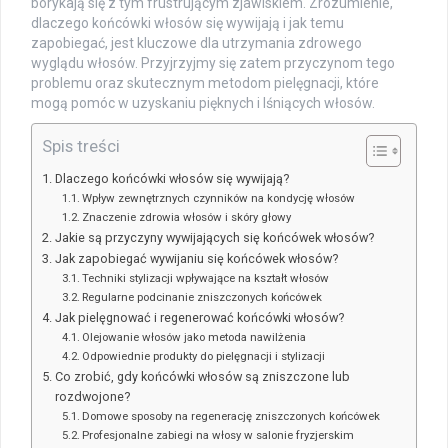
borykają się z tym frustrującym zjawiskiem. Zrozumienie,
dlaczego końcówki włosów się wywijają i jak temu
zapobiegać, jest kluczowe dla utrzymania zdrowego
wyglądu włosów. Przyjrzyjmy się zatem przyczynom tego
problemu oraz skutecznym metodom pielęgnacji, które
mogą pomóc w uzyskaniu pięknych i lśniących włosów.
Spis treści
Dlaczego końcówki włosów się wywijają?
Wpływ zewnętrznych czynników na kondycję włosów
Znaczenie zdrowia włosów i skóry głowy
Jakie są przyczyny wywijających się końcówek włosów?
Jak zapobiegać wywijaniu się końcówek włosów?
Techniki stylizacji wpływające na kształt włosów
Regularne podcinanie zniszczonych końcówek
Jak pielęgnować i regenerować końcówki włosów?
Olejowanie włosów jako metoda nawilżenia
Odpowiednie produkty do pielęgnacji i stylizacji
Co zrobić, gdy końcówki włosów są zniszczone lub
rozdwojone?
Domowe sposoby na regenerację zniszczonych końcówek
Profesjonalne zabiegi na włosy w salonie fryzjerskim