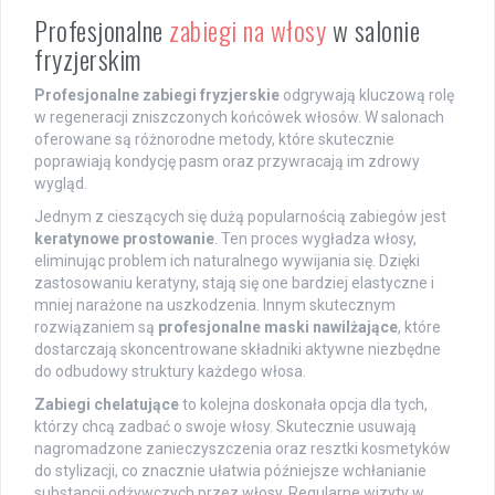
Profesjonalne
zabiegi na włosy
w salonie
fryzjerskim
Profesjonalne zabiegi fryzjerskie
odgrywają kluczową rolę
w regeneracji zniszczonych końcówek włosów. W salonach
oferowane są różnorodne metody, które skutecznie
poprawiają kondycję pasm oraz przywracają im zdrowy
wygląd.
Jednym z cieszących się dużą popularnością zabiegów jest
keratynowe prostowanie
. Ten proces wygładza włosy,
eliminując problem ich naturalnego wywijania się. Dzięki
zastosowaniu keratyny, stają się one bardziej elastyczne i
mniej narażone na uszkodzenia. Innym skutecznym
rozwiązaniem są
profesjonalne maski nawilżające
, które
dostarczają skoncentrowane składniki aktywne niezbędne
do odbudowy struktury każdego włosa.
Zabiegi chelatujące
to kolejna doskonała opcja dla tych,
którzy chcą zadbać o swoje włosy. Skutecznie usuwają
nagromadzone zanieczyszczenia oraz resztki kosmetyków
do stylizacji, co znacznie ułatwia późniejsze wchłanianie
substancji odżywczych przez włosy. Regularne wizyty w