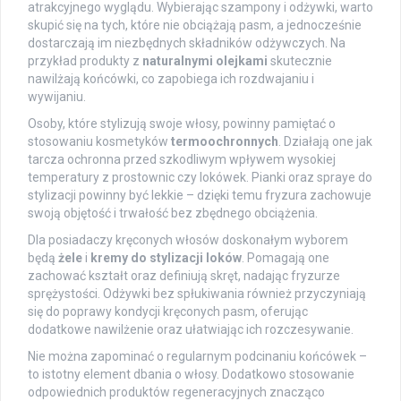
atrakcyjnego wyglądu. Wybierając szampony i odżywki, warto
skupić się na tych, które nie obciążają pasm, a jednocześnie
dostarczają im niezbędnych składników odżywczych. Na
przykład produkty z
naturalnymi olejkami
skutecznie
nawilżają końcówki, co zapobiega ich rozdwajaniu i
wywijaniu.
Osoby, które stylizują swoje włosy, powinny pamiętać o
stosowaniu kosmetyków
termoochronnych
. Działają one jak
tarcza ochronna przed szkodliwym wpływem wysokiej
temperatury z prostownic czy lokówek. Pianki oraz spraye do
stylizacji powinny być lekkie – dzięki temu fryzura zachowuje
swoją objętość i trwałość bez zbędnego obciążenia.
Dla posiadaczy kręconych włosów doskonałym wyborem
będą
żele
i
kremy do stylizacji loków
. Pomagają one
zachować kształt oraz definiują skręt, nadając fryzurze
sprężystości. Odżywki bez spłukiwania również przyczyniają
się do poprawy kondycji kręconych pasm, oferując
dodatkowe nawilżenie oraz ułatwiając ich rozczesywanie.
Nie można zapominać o regularnym podcinaniu końcówek –
to istotny element dbania o włosy. Dodatkowo stosowanie
odpowiednich produktów regeneracyjnych znacząco