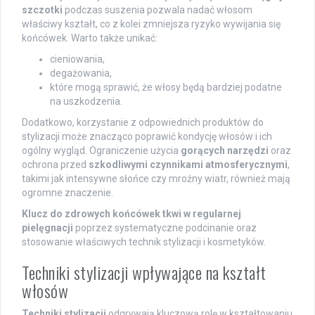
szczotki
podczas suszenia pozwala nadać włosom
właściwy kształt, co z kolei zmniejsza ryzyko wywijania się
końcówek. Warto także unikać:
cieniowania,
degażowania,
które mogą sprawić, że włosy będą bardziej podatne
na uszkodzenia.
Dodatkowo, korzystanie z odpowiednich produktów do
stylizacji może znacząco poprawić kondycję włosów i ich
ogólny wygląd. Ograniczenie użycia
gorących narzędzi
oraz
ochrona przed
szkodliwymi czynnikami atmosferycznymi
,
takimi jak intensywne słońce czy mroźny wiatr, również mają
ogromne znaczenie.
Klucz do zdrowych końcówek tkwi w regularnej
pielęgnacji
poprzez systematyczne podcinanie oraz
stosowanie właściwych technik stylizacji i kosmetyków.
Techniki stylizacji wpływające na kształt
włosów
Techniki stylizacji
odgrywają kluczową rolę w kształtowaniu