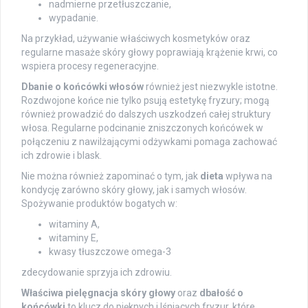
nadmierne przetłuszczanie,
wypadanie.
Na przykład, używanie właściwych kosmetyków oraz
regularne masaże skóry głowy poprawiają krążenie krwi, co
wspiera procesy regeneracyjne.
Dbanie o końcówki włosów
również jest niezwykle istotne.
Rozdwojone końce nie tylko psują estetykę fryzury; mogą
również prowadzić do dalszych uszkodzeń całej struktury
włosa. Regularne podcinanie zniszczonych końcówek w
połączeniu z nawilżającymi odżywkami pomaga zachować
ich zdrowie i blask.
Nie można również zapominać o tym, jak
dieta
wpływa na
kondycję zarówno skóry głowy, jak i samych włosów.
Spożywanie produktów bogatych w:
witaminy A,
witaminy E,
kwasy tłuszczowe omega-3
zdecydowanie sprzyja ich zdrowiu.
Właściwa pielęgnacja skóry głowy
oraz
dbałość o
końcówki
to klucz do pięknych i lśniących fryzur, które