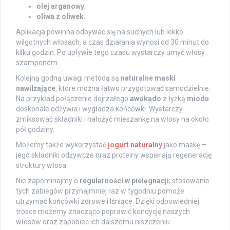
olej arganowy
,
oliwa z oliwek
.
Aplikacja powinna odbywać się na suchych lub lekko
wilgotnych włosach, a czas działania wynosi od 30 minut do
kilku godzin. Po upływie tego czasu wystarczy umyć włosy
szamponem.
Kolejną godną uwagi metodą są
naturalne maski
nawilżające
, które można łatwo przygotować samodzielnie.
Na przykład połączenie dojrzałego
awokado
z łyżką
miodu
doskonale odżywia i wygładza końcówki. Wystarczy
zmiksować składniki i nałożyć mieszankę na włosy na około
pół godziny.
Możemy także wykorzystać
jogurt naturalny
jako maskę –
jego składniki odżywcze oraz proteiny wspierają regenerację
struktury włosa.
Nie zapominajmy o
regularności w pielęgnacji
; stosowanie
tych zabiegów przynajmniej raz w tygodniu pomoże
utrzymać końcówki zdrowe i lśniące. Dzięki odpowiedniej
trosce możemy znacząco poprawić kondycję naszych
włosów oraz zapobiec ich dalszemu niszczeniu.