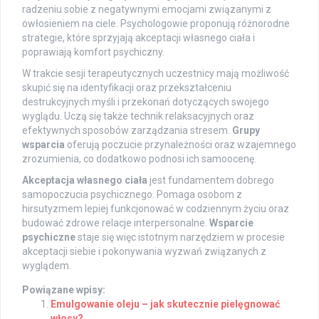
radzeniu sobie z negatywnymi emocjami związanymi z
owłosieniem na ciele. Psychologowie proponują różnorodne
strategie, które sprzyjają akceptacji własnego ciała i
poprawiają komfort psychiczny.
W trakcie sesji terapeutycznych uczestnicy mają możliwość
skupić się na identyfikacji oraz przekształceniu
destrukcyjnych myśli i przekonań dotyczących swojego
wyglądu. Uczą się także technik relaksacyjnych oraz
efektywnych sposobów zarządzania stresem.
Grupy
wsparcia
oferują poczucie przynależności oraz wzajemnego
zrozumienia, co dodatkowo podnosi ich samoocenę.
Akceptacja własnego ciała
jest fundamentem dobrego
samopoczucia psychicznego. Pomaga osobom z
hirsutyzmem lepiej funkcjonować w codziennym życiu oraz
budować zdrowe relacje interpersonalne.
Wsparcie
psychiczne
staje się więc istotnym narzędziem w procesie
akceptacji siebie i pokonywania wyzwań związanych z
wyglądem.
Powiązane wpisy:
Emulgowanie oleju – jak skutecznie pielęgnować
włosy?