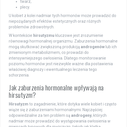
twarz,
plecy.
U kobiet z kolei nadmiar tych hormonów może prowadzić do
niepożądanych efektów estetycznych oraz różnych
problemów zdrowotnych.
W kontekście
hirsutyzmu
kluczowe jest zrozumienie
równowagi hormonalnej organizmu. Zaburzenia hormonalne
mogą skutkować zwiększoną produkcją
androgenów
lub ich
zmienionym metabolizmem, co prowadzi do
intensywniejszego owłosienia. Dlatego monitorowanie
poziomu hormonów jest niezwykle ważne dla postawienia
właściwej diagnozy i ewentualnego leczenia tego
schorzenia.
Jak zaburzenia hormonalne wpływają na
hirsutyzm?
Hirsutyzm
to zagadnienie, które dotyka wiele kobiet i często
wiąże się z zaburzeniami hormonalnymi. Najczęściej
odpowiedzialne za ten problem są
androgeny
, których
nadmiar może prowadzić do występowania owłosienia w
miejscach typowych dla mężczyzn, takich jak klatka