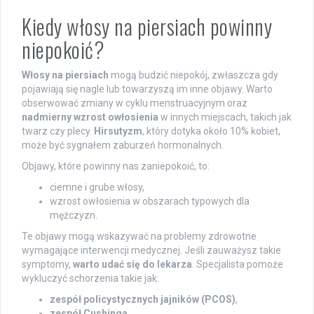
Kiedy włosy na piersiach powinny
niepokoić?
Włosy na piersiach
mogą budzić niepokój, zwłaszcza gdy
pojawiają się nagle lub towarzyszą im inne objawy. Warto
obserwować zmiany w cyklu menstruacyjnym oraz
nadmierny wzrost owłosienia
w innych miejscach, takich jak
twarz czy plecy.
Hirsutyzm
, który dotyka około 10% kobiet,
może być sygnałem zaburzeń hormonalnych.
Objawy, które powinny nas zaniepokoić, to:
ciemne i grube włosy,
wzrost owłosienia w obszarach typowych dla
mężczyzn.
Te objawy mogą wskazywać na problemy zdrowotne
wymagające interwencji medycznej. Jeśli zauważysz takie
symptomy,
warto udać się do lekarza
. Specjalista pomoże
wykluczyć schorzenia takie jak:
zespół policystycznych jajników (PCOS)
,
zespół Cushinga
.