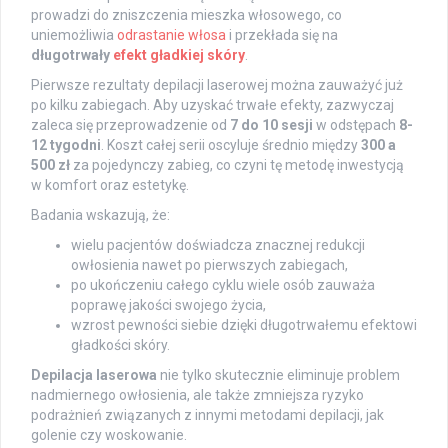
prowadzi do zniszczenia mieszka włosowego, co
uniemożliwia
odrastanie włosa
i przekłada się na
długotrwały
efekt gładkiej skóry
.
Pierwsze rezultaty depilacji laserowej można zauważyć już
po kilku zabiegach. Aby uzyskać trwałe efekty, zazwyczaj
zaleca się przeprowadzenie od
7 do 10 sesji
w odstępach
8-
12 tygodni
. Koszt całej serii oscyluje średnio między
300 a
500 zł
za pojedynczy zabieg, co czyni tę metodę inwestycją
w komfort oraz estetykę.
Badania wskazują, że:
wielu pacjentów doświadcza znacznej redukcji
owłosienia nawet po pierwszych zabiegach,
po ukończeniu całego cyklu wiele osób zauważa
poprawę jakości swojego życia,
wzrost pewności siebie dzięki długotrwałemu efektowi
gładkości skóry.
Depilacja laserowa
nie tylko skutecznie eliminuje problem
nadmiernego owłosienia, ale także zmniejsza ryzyko
podrażnień związanych z innymi metodami depilacji, jak
golenie czy woskowanie.