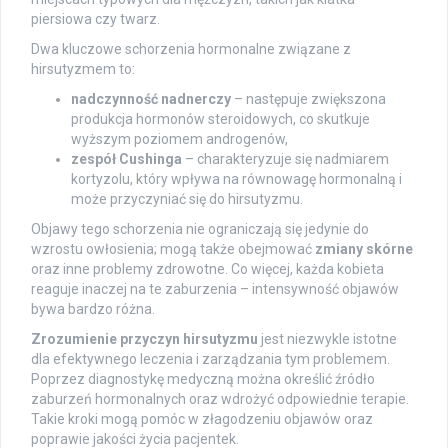
piersiowa czy twarz.
Dwa kluczowe schorzenia hormonalne związane z
hirsutyzmem to:
nadczynność nadnerczy
– następuje zwiększona
produkcja hormonów steroidowych, co skutkuje
wyższym poziomem androgenów,
zespół Cushinga
– charakteryzuje się nadmiarem
kortyzolu, który wpływa na równowagę hormonalną i
może przyczyniać się do hirsutyzmu.
Objawy tego schorzenia nie ograniczają się jedynie do
wzrostu owłosienia; mogą także obejmować
zmiany skórne
oraz inne problemy zdrowotne. Co więcej, każda kobieta
reaguje inaczej na te zaburzenia – intensywność objawów
bywa bardzo różna.
Zrozumienie przyczyn hirsutyzmu
jest niezwykle istotne
dla efektywnego leczenia i zarządzania tym problemem.
Poprzez diagnostykę medyczną można określić źródło
zaburzeń hormonalnych oraz wdrożyć odpowiednie terapie.
Takie kroki mogą pomóc w złagodzeniu objawów oraz
poprawie jakości życia pacjentek.