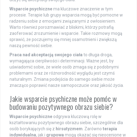
Wsparcie psychiczne
ma kluczowe znaczenie w tym
procesie. Terapie lub grupy wsparcia mogą być pomocne w
radzeniu sobie z emocjami związanymi z owłosieniem.
Warto również porozmawiać z bliskimi, którzy potrafią
zaoferować zrozumienie i wsparcie. Takie rozmowy mogą
sprawić, że poczujemy się mniej osamotnieni i zwiększą
naszą pewność siebie.
Praca nad akceptacją swojego ciała
to długa droga,
wymagająca cierpliwości i determinacji. Ważne jest, by
uświadomić sobie, że wiele osób zmaga się z podobnymi
problemami oraz że różnorodność wyglądu jest czymś
naturalnym. Zmiana podejścia do samego siebie może
znacząco poprawić nasze samopoczucie oraz jakość życia.
Jakie wsparcie psychiczne może pomóc w
budowaniu pozytywnego obrazu siebie?
Wsparcie psychiczne
odgrywa kluczową rolę w
kształtowaniu pozytywnego obrazu siebie, szczególnie dla
osób borykających się z
hirsutyzmem
. Zarówno
terapia
indywidualna
, jak i
grupowa
mogą okazać się nieocenione w