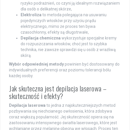
ryzyko podrażnień, co czyni ją idealnym rozwiązaniem
dla osób o delikatnej skórze,
Elektroliza
to metoda polegająca na usuwaniu
pojedynczych włosków przy użyciu prądu
elektrycznego, mimo że proces ten bywa
czasochłonny, efekty są długotrwałe,
Depilacja chemiczna
wykorzystuje specjalne kremy
do rozpuszczania włosków, choć jest to szybka
technika, nie zawsze sprawdzi się u osób z wrażliwą
skórą.
Wybór odpowiedniej metody
powinien być dostosowany do
indywidualnych preferencji oraz poziomu tolerancji bólu
każdej osoby.
Jak skuteczna jest depilacja laserowa –
skuteczność i efekty?
Depilacja laserowa
to jedna z najskuteczniejszych metod
pozbywania się niechcianego owłosienia, która zdobywa
coraz większą popularność. Jej skuteczność opiera się na
zastosowaniu intensywnego światła laserowego, które jest
wchłaniane przez melaninę obecną we włosach. Proces ten