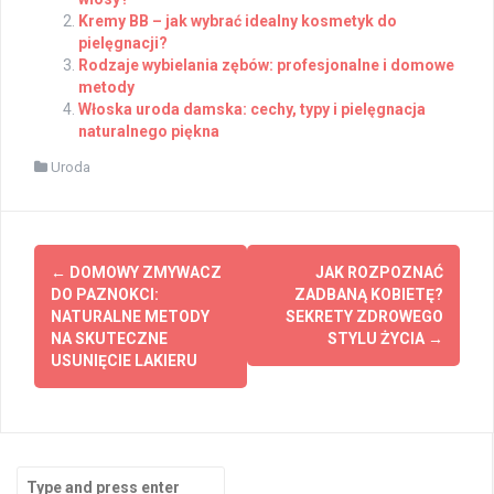
Kremy BB – jak wybrać idealny kosmetyk do
pielęgnacji?
Rodzaje wybielania zębów: profesjonalne i domowe
metody
Włoska uroda damska: cechy, typy i pielęgnacja
naturalnego piękna
Uroda
Post
←
DOMOWY ZMYWACZ
JAK ROZPOZNAĆ
navigation
DO PAZNOKCI:
ZADBANĄ KOBIETĘ?
NATURALNE METODY
SEKRETY ZDROWEGO
NA SKUTECZNE
STYLU ŻYCIA
→
USUNIĘCIE LAKIERU
Search