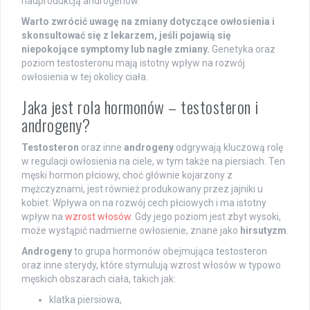
nadprodukcją androgenów.
Warto zwrócić uwagę na zmiany dotyczące owłosienia i
skonsultować się z lekarzem, jeśli pojawią się
niepokojące symptomy lub nagłe zmiany.
Genetyka oraz
poziom testosteronu mają istotny wpływ na rozwój
owłosienia w tej okolicy ciała.
Jaka jest rola hormonów – testosteron i
androgeny?
Testosteron
oraz inne
androgeny
odgrywają kluczową rolę
w regulacji owłosienia na ciele, w tym także na piersiach. Ten
męski hormon płciowy, choć głównie kojarzony z
mężczyznami, jest również produkowany przez jajniki u
kobiet. Wpływa on na rozwój cech płciowych i ma istotny
wpływ na
wzrost włosów
. Gdy jego poziom jest zbyt wysoki,
może wystąpić nadmierne owłosienie, znane jako
hirsutyzm
.
Androgeny
to grupa hormonów obejmująca testosteron
oraz inne sterydy, które stymulują wzrost włosów w typowo
męskich obszarach ciała, takich jak:
klatka piersiowa,