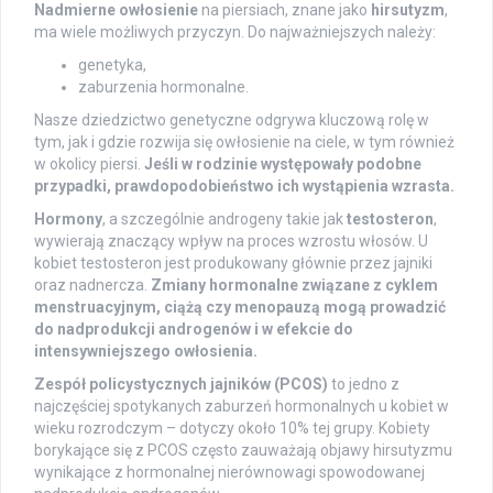
Nadmierne owłosienie
na piersiach, znane jako
hirsutyzm
,
ma wiele możliwych przyczyn. Do najważniejszych należy:
genetyka,
zaburzenia hormonalne.
Nasze dziedzictwo genetyczne odgrywa kluczową rolę w
tym, jak i gdzie rozwija się owłosienie na ciele, w tym również
w okolicy piersi.
Jeśli w rodzinie występowały podobne
przypadki, prawdopodobieństwo ich wystąpienia wzrasta.
Hormony
, a szczególnie androgeny takie jak
testosteron
,
wywierają znaczący wpływ na proces wzrostu włosów. U
kobiet testosteron jest produkowany głównie przez jajniki
oraz nadnercza.
Zmiany hormonalne związane z cyklem
menstruacyjnym, ciążą czy menopauzą mogą prowadzić
do nadprodukcji androgenów i w efekcie do
intensywniejszego owłosienia.
Zespół policystycznych jajników (PCOS)
to jedno z
najczęściej spotykanych zaburzeń hormonalnych u kobiet w
wieku rozrodczym – dotyczy około 10% tej grupy. Kobiety
borykające się z PCOS często zauważają objawy hirsutyzmu
wynikające z hormonalnej nierównowagi spowodowanej