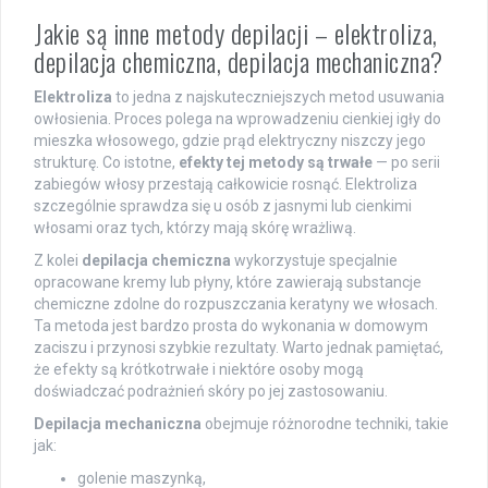
Jakie są inne metody depilacji – elektroliza,
depilacja chemiczna, depilacja mechaniczna?
Elektroliza
to jedna z najskuteczniejszych metod usuwania
owłosienia. Proces polega na wprowadzeniu cienkiej igły do
mieszka włosowego, gdzie prąd elektryczny niszczy jego
strukturę. Co istotne,
efekty tej metody są trwałe
— po serii
zabiegów włosy przestają całkowicie rosnąć. Elektroliza
szczególnie sprawdza się u osób z jasnymi lub cienkimi
włosami oraz tych, którzy mają skórę wrażliwą.
Z kolei
depilacja chemiczna
wykorzystuje specjalnie
opracowane kremy lub płyny, które zawierają substancje
chemiczne zdolne do rozpuszczania keratyny we włosach.
Ta metoda jest bardzo prosta do wykonania w domowym
zaciszu i przynosi szybkie rezultaty. Warto jednak pamiętać,
że efekty są krótkotrwałe i niektóre osoby mogą
doświadczać podrażnień skóry po jej zastosowaniu.
Depilacja mechaniczna
obejmuje różnorodne techniki, takie
jak:
golenie maszynką,