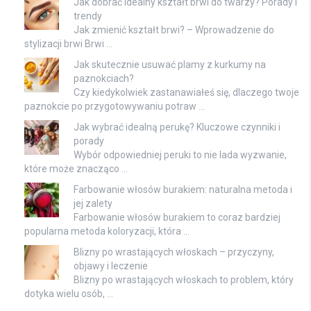
Jak dobrać idealny kształt brwi do twarzy? Porady i
trendy
Jak zmienić kształt brwi? – Wprowadzenie do
stylizacji brwi Brwi …
Jak skutecznie usuwać plamy z kurkumy na
paznokciach?
Czy kiedykolwiek zastanawiałeś się, dlaczego twoje
paznokcie po przygotowywaniu potraw …
Jak wybrać idealną perukę? Kluczowe czynniki i
porady
Wybór odpowiedniej peruki to nie lada wyzwanie,
które może znacząco …
Farbowanie włosów burakiem: naturalna metoda i
jej zalety
Farbowanie włosów burakiem to coraz bardziej
popularna metoda koloryzacji, która …
Blizny po wrastających włoskach – przyczyny,
objawy i leczenie
Blizny po wrastających włoskach to problem, który
dotyka wielu osób, …