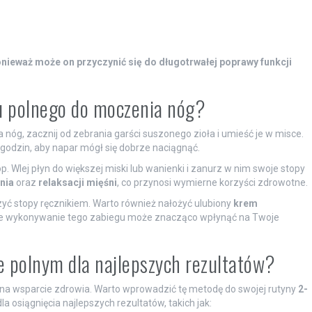
nieważ może on przyczynić się do długotrwałej poprawy funkcji
u polnego do moczenia nóg?
óg, zacznij od zebrania garści suszonego zioła i umieść je w misce.
 godzin, aby napar mógł się dobrze naciągnąć.
. Wlej płyn do większej miski lub wanienki i zanurz w nim swoje stopy
nia
oraz
relaksacji mięśni
, co przynosi wymierne korzyści zdrowotne.
yć stopy ręcznikiem. Warto również nałożyć ulubiony
krem
arne wykonywanie tego zabiegu może znacząco wpłynąć na Twoje
e polnym dla najlepszych rezultatów?
na wsparcie zdrowia. Warto wprowadzić tę metodę do swojej rutyny
2-
a osiągnięcia najlepszych rezultatów, takich jak: