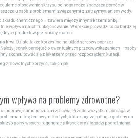
Regularne stosowanie skrzypu polnego może znacząco pomóc w
 zwłaszcza u osób z problemami związanymi z zatrzymywaniem wody.
nego składu chemicznego – zawiera między innymi
krzemionkę
i
ystnie wpływa na ich funkcjonowanie. W efekcie prowadzi to do bardziej
ędnych produktów przemiany materii.
nia krwi
. Działa także korzystnie na układ sercowy poprzez
 Należy jednak pamiętać o ewentualnych przeciwwskazaniach – osoby
nny skonsultować się z lekarzem przed rozpoczęciem kuracji.
g zdrowotnych korzyści, takich jak:
lnym wpływa na problemy zdrowotne?
 na poprawę samopoczucia i zdrowia. Przede wszystkim pomaga w
z problemami krążeniowymi lub tych, które spędzają długie godziny na
krzyp polny wspiera regenerację tkanek oraz łagodzi podrażnienia