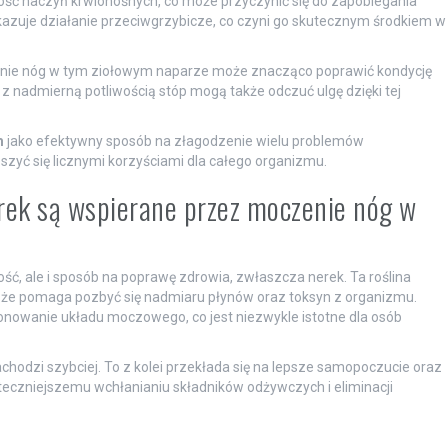
ść naczyń krwionośnych, co może przyczynić się do zapobiegania
azuje działanie przeciwgrzybicze, co czyni go skutecznym środkiem w
czenie nóg w tym ziołowym naparze może znacząco poprawić kondycję
 z nadmierną potliwością stóp mogą także odczuć ulgę dzięki tej
m
jako efektywny sposób na złagodzenie wielu problemów
szyć się licznymi korzyściami dla całego organizmu.
erek są wspierane przez moczenie nóg w
ość, ale i sposób na poprawę zdrowia, zwłaszcza nerek. Ta roślina
, że pomaga pozbyć się nadmiaru płynów oraz toksyn z organizmu.
nowanie układu moczowego, co jest niezwykle istotne dla osób
chodzi szybciej. To z kolei przekłada się na lepsze samopoczucie oraz
kuteczniejszemu wchłanianiu składników odżywczych i eliminacji