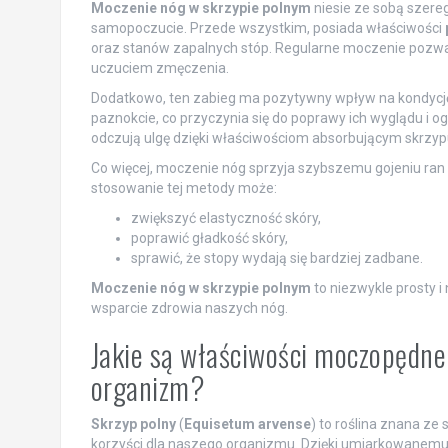
Moczenie nóg w skrzypie polnym
niesie ze sobą szere
samopoczucie. Przede wszystkim, posiada właściwości
oraz stanów zapalnych stóp. Regularne moczenie pozwa
uczuciem zmęczenia.
Dodatkowo, ten zabieg ma pozytywny wpływ na kondycję
paznokcie, co przyczynia się do poprawy ich wyglądu i 
odczują ulgę dzięki właściwościom absorbującym skrzyp
Co więcej, moczenie nóg sprzyja szybszemu gojeniu ran o
stosowanie tej metody może:
zwiększyć elastyczność skóry,
poprawić gładkość skóry,
sprawić, że stopy wydają się bardziej zadbane.
Moczenie nóg w skrzypie polnym
to niezwykle prosty 
wsparcie zdrowia naszych nóg.
Jakie są właściwości moczopędne
organizm?
Skrzyp polny
(
Equisetum arvense
) to roślina znana ze
korzyści dla naszego organizmu. Dzięki umiarkowanemu d