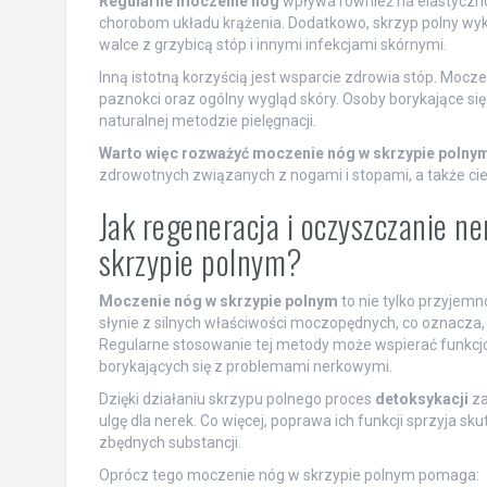
Regularne moczenie nóg
wpływa również na elastyczno
chorobom układu krążenia. Dodatkowo, skrzyp polny wyk
walce z grzybicą stóp i innymi infekcjami skórnymi.
Inną istotną korzyścią jest wsparcie zdrowia stóp. Mo
paznokci oraz ogólny wygląd skóry. Osoby borykające się
naturalnej metodzie pielęgnacji.
Warto więc rozważyć moczenie nóg w skrzypie polny
zdrowotnych związanych z nogami i stopami, a także cie
Jak regeneracja i oczyszczanie n
skrzypie polnym?
Moczenie nóg w skrzypie polnym
to nie tylko przyjemn
słynie z silnych właściwości moczopędnych, co oznacza
Regularne stosowanie tej metody może wspierać funkcjo
borykających się z problemami nerkowymi.
Dzięki działaniu skrzypu polnego proces
detoksykacji
za
ulgę dla nerek. Co więcej, poprawa ich funkcji sprzyja s
zbędnych substancji.
Oprócz tego moczenie nóg w skrzypie polnym pomaga: