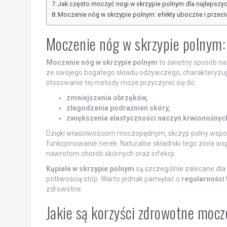
Jak często moczyć nogi w skrzypie polnym dla najlepszyc
Moczenie nóg w skrzypie polnym: efekty uboczne i przec
Moczenie nóg w skrzypie polnym:
Moczenie nóg w skrzypie polnym
to świetny sposób na 
ze swojego bogatego składu odżywczego, charakteryzu
stosowanie tej metody może przyczynić się do:
zmniejszenia obrzęków,
złagodzenia podrażnień skóry,
zwiększenia elastyczności naczyń krwionośnyc
Dzięki właściwościom moczopędnym, skrzyp polny wsp
funkcjonowanie nerek. Naturalne składniki tego zioła ws
nawrotom chorób skórnych oraz infekcji.
Kąpiele w skrzypie polnym
są szczególnie zalecane dla
potliwością stóp. Warto jednak pamiętać o
regularności
zdrowotne.
Jakie są korzyści zdrowotne moc