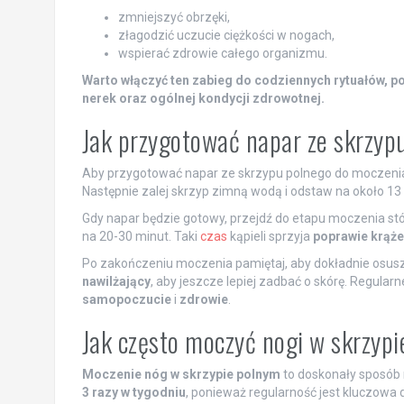
zmniejszyć obrzęki,
złagodzić uczucie ciężkości w nogach,
wspierać zdrowie całego organizmu.
Warto włączyć ten zabieg do codziennych rytuałów, po
nerek oraz ogólnej kondycji zdrowotnej.
Jak przygotować napar ze skrzyp
Aby przygotować napar ze skrzypu polnego do moczenia n
Następnie zalej skrzyp zimną wodą i odstaw na około 13
Gdy napar będzie gotowy, przejdź do etapu moczenia stóp
na 20-30 minut. Taki
czas
kąpieli sprzyja
poprawie krąże
Po zakończeniu moczenia pamiętaj, aby dokładnie osusz
nawilżający
, aby jeszcze lepiej zadbać o skórę. Regul
samopoczucie
i
zdrowie
.
Jak często moczyć nogi w skrzypi
Moczenie nóg w skrzypie polnym
to doskonały sposób 
3 razy w tygodniu
, ponieważ regularność jest kluczowa dl