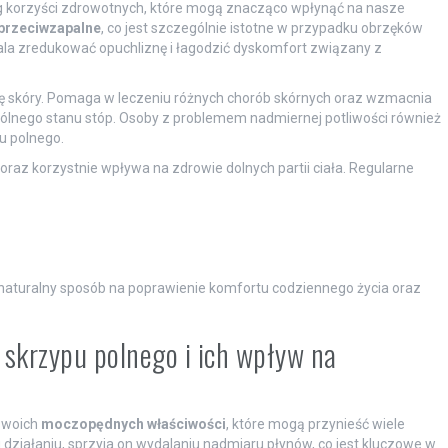
g korzyści zdrowotnych, które mogą znacząco wpłynąć na nasze
przeciwzapalne
, co jest szczególnie istotne w przypadku obrzęków
la zredukować opuchliznę i łagodzić dyskomfort związany z
 skóry. Pomaga w leczeniu różnych chorób skórnych oraz wzmacnia
ogólnego stanu stóp. Osoby z problemem nadmiernej potliwości również
u polnego.
raz korzystnie wpływa na zdrowie dolnych partii ciała. Regularne
i naturalny sposób na poprawienie komfortu codziennego życia oraz
 skrzypu polnego i ich wpływ na
 swoich
moczopędnych właściwości
, które mogą przynieść wiele
ziałaniu, sprzyja on wydalaniu nadmiaru płynów, co jest kluczowe w