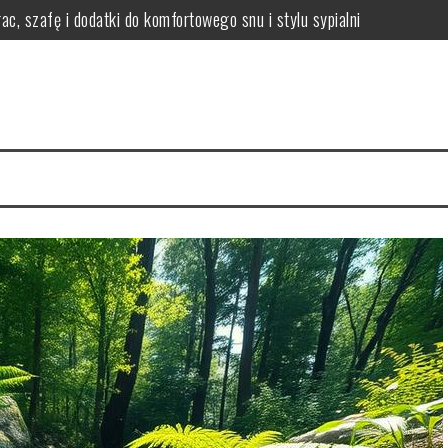
ac, szafę i dodatki do komfortowego snu i stylu sypialni
i efekty stosowania
czne wskazówki i porady
 włosów i jak się chronić?
nikać i łagodzić?
ody na zdrową skórę