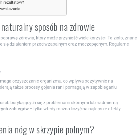
h rezultatów?
iwwskazania
 naturalny sposób na zdrowie
poprawę zdrowia, który może przynieść wiele korzyści. To zioło, znane
je się działaniem przeciwzapalnym oraz moczopędnym. Regularne
h.
omaga oczyszczanie organizmu, co wpływa pozytywnie na
pierają także procesy gojenia ran i pomagają w zapobieganiu
 osób borykających się z problemami skórnymi lub nadmierną
 tych zabiegów
– tylko wtedy można liczyć na najlepsze efekty
zenia nóg w skrzypie polnym?