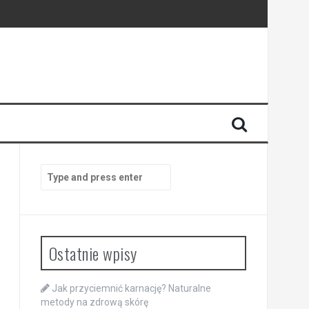
Search
for:
Ostatnie wpisy
Jak przyciemnić karnację? Naturalne
metody na zdrową skórę