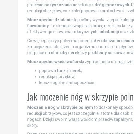
procesie
oczyszczania nerek
oraz
dróg moczowych
. 
redukcji obrzęków, co z kolei poprawia komfort życia,
Moczopędne działanie
tej rośliny wynika z jej unikal
flawonoidy
. Te składniki wspierają pracę nerek, co korz
efektywnego usuwania
toksycznych substancji
oraz zb
Co więcej, skrzyp polny ma potencjał w
obniżaniu ciśnie
zmniejszenie obciążenia organizmu nadmiarem płynów.
cierpiące na
choroby nerek
czy
problemy sercowe
powi
Moczopędne właściwości
skrzypu polnego oferują szere
poprawa funkcji nerek,
redukcja obrzęków,
lepsze ogólne samopoczucie.
Jak moczenie nóg w skrzypie po
Moczenie nóg w skrzypie polnym
to doskonały sposób
redukcji obrzęków, co jest szczególnie istotne dla osób 
nogach. Dzięki swoim właściwościom przeciwzapalnym, s
skóry.