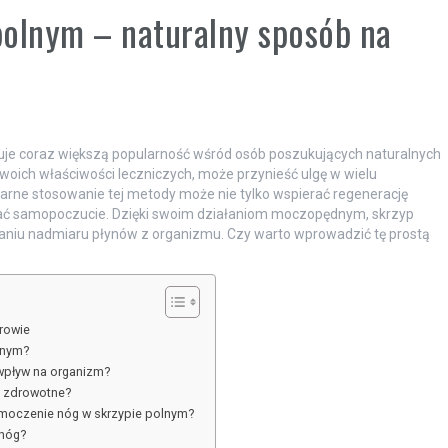
polnym – naturalny sposób na
kuje coraz większą popularność wśród osób poszukujących naturalnych
oich właściwości leczniczych, może przynieść ulgę w wielu
arne stosowanie tej metody może nie tylko wspierać regenerację
wiać samopoczucie. Dzięki swoim działaniom moczopędnym, skrzyp
niu nadmiaru płynów z organizmu. Czy warto wprowadzić tę prostą
rowie
lnym?
wpływ na organizm?
y zdrowotne?
 moczenie nóg w skrzypie polnym?
 nóg?