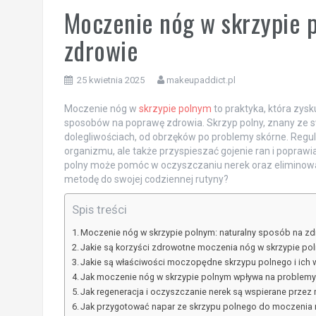
Moczenie nóg w skrzypie 
zdrowie
25 kwietnia 2025
makeupaddict.pl
Moczenie nóg w
skrzypie polnym
to praktyka, która zys
sposobów na poprawę zdrowia. Skrzyp polny, znany ze sw
dolegliwościach, od obrzęków po problemy skórne. Regul
organizmu, ale także przyspieszać gojenie ran i popra
polny może pomóc w oczyszczaniu nerek oraz eliminowa
metodę do swojej codziennej rutyny?
Spis treści
Moczenie nóg w skrzypie polnym: naturalny sposób na zd
Jakie są korzyści zdrowotne moczenia nóg w skrzypie po
Jakie są właściwości moczopędne skrzypu polnego i ich 
Jak moczenie nóg w skrzypie polnym wpływa na problem
Jak regeneracja i oczyszczanie nerek są wspierane przez
Jak przygotować napar ze skrzypu polnego do moczenia