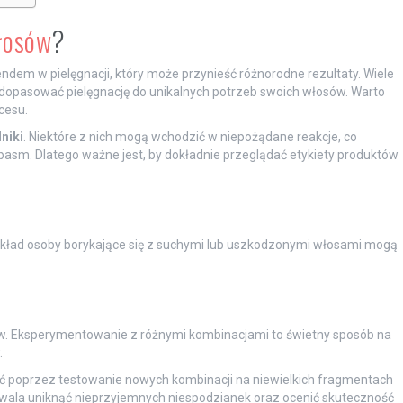
łosów
?
endem w pielęgnacji, który może przynieść różnorodne rezultaty. Wiele
j dopasować pielęgnację do unikalnych potrzeb swoich włosów. Warto
cesu.
niki
. Niektóre z nich mogą wchodzić w niepożądane reakcje, co
asm. Dlatego ważne jest, by dokładnie przeglądać etykiety produktów
ład osoby borykające się z suchymi lub uszkodzonymi włosami mogą
ów. Eksperymentowanie z różnymi kombinacjami to świetny sposób na
.
 poprzez testowanie nowych kombinacji na niewielkich fragmentach
wala uniknąć nieprzyjemnych niespodzianek oraz ocenić skuteczność