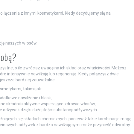
do łączenia z innymi kosmetykami. Kiedy decydujemy się na
cję naszych włosów.
sobą?
stne, o ile zwrócisz uwagę na ich skład oraz właściwości. Możesz
tóre intensywnie nawilżają lub regenerują. Kiedy połączysz dwie
 jeszcze bardziej zauważalne.
metykami, takimi jak:
odatkowe nawilżenie i blask,
ne składniki aktywne wspierające zdrowie włosów,
 odżywek dzięki dużej ilości substancji odżywczych.
różniących się składach chemicznych, ponieważ takie kombinacje mogą
proteinowych odżywek z bardzo nawilżającymi może przynieść odwrotny