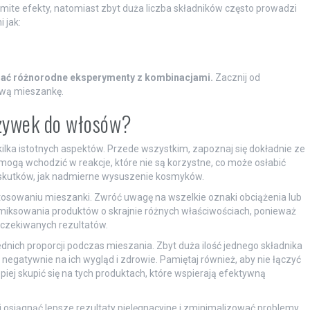
te efekty, natomiast zbyt duża liczba składników często prowadzi
 jak:
dzać różnorodne eksperymenty z kombinacjami.
Zacznij od
nową mieszankę.
dżywek do włosów?
ilka istotnych aspektów. Przede wszystkim, zapoznaj się dokładnie ze
mogą wchodzić w reakcje, które nie są korzystne, co może osłabić
skutków, jak nadmierne wysuszenie kosmyków.
osowaniu mieszanki. Zwróć uwagę na wszelkie oznaki obciążenia lub
 miksowania produktów o skrajnie różnych właściwościach, ponieważ
 oczekiwanych rezultatów.
nich proporcji podczas mieszania. Zbyt duża ilość jednego składnika
egatywnie na ich wygląd i zdrowie. Pamiętaj również, aby nie łączyć
piej skupić się na tych produktach, które wspierają efektywną
 osiągnąć lepsze rezultaty pielęgnacyjne i zminimalizować problemy