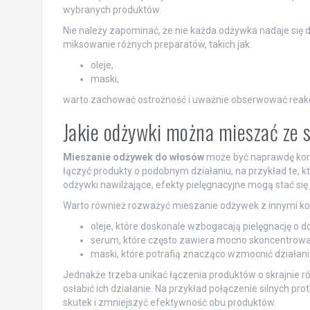
wybranych produktów.
Nie należy zapominać, że nie każda odżywka nadaje się 
miksowanie różnych preparatów, takich jak:
oleje,
maski,
warto zachować ostrożność i uważnie obserwować reak
Jakie odżywki można mieszać ze 
Mieszanie odżywek do włosów
może być naprawdę korzy
łączyć produkty o podobnym działaniu, na przykład te, k
odżywki nawilżające, efekty pielęgnacyjne mogą stać się
Warto również rozważyć mieszanie odżywek z innymi kos
oleje, które doskonale wzbogacają pielęgnację o d
serum, które często zawiera mocno skoncentrowa
maski, które potrafią znacząco wzmocnić działanie
Jednakże trzeba unikać łączenia produktów o skrajnie 
osłabić ich działanie. Na przykład połączenie silnych 
skutek i zmniejszyć efektywność obu produktów.