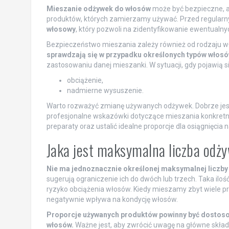
Mieszanie odżywek do włosów
może być bezpieczne, a
produktów, których zamierzamy używać. Przed regul
włosowy
, który pozwoli na zidentyfikowanie ewentualnych
Bezpieczeństwo mieszania zależy również od rodzaju wł
sprawdzają się w przypadku określonych typów włos
zastosowaniu danej mieszanki. W sytuacji, gdy pojawią si
obciążenie,
nadmierne wysuszenie.
Warto rozważyć zmianę używanych odżywek. Dobrze jes
profesjonalne wskazówki dotyczące mieszania konkretn
preparaty oraz ustalić idealne proporcje dla osiągnięcia
Jaka jest maksymalna liczba odż
Nie ma jednoznacznie określonej maksymalnej liczby
sugerują ograniczenie ich do dwóch lub trzech. Taka ilo
ryzyko obciążenia włosów. Kiedy mieszamy zbyt wiele p
negatywnie wpływa na kondycję włosów.
Proporcje używanych produktów powinny być dostoso
włosów.
Ważne jest, aby zwrócić uwagę na główne składn