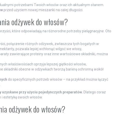
dualnymi potrzebami Twoich włosów oraz ich aktualnym stanem.
ów
przed użyciem nowej mieszanki na całej długości.
zania odżywek do włosów?
rzyści, które odpowiadają na różnorodne potrzeby pielęgnacyjne. Oto
yści, połączenie różnych odżywek, zwłaszcza tych bogatych w
umektanty, pozwala lepiej wchłonąć wilgoć we włosy,
araty zawierające proteiny oraz inne wartościowe składniki, można
ych właściwościach sprzyja lepszej giętkości włosów,
ne składniki obecne w odżywkach tworzą barierę ochronną wokół
nych
do specyficznych potrzeb włosów – na przykład można łączyć
.
ty uzyskane przy użyciu pojedynczych preparatów.
Dlatego coraz
e i estetykę swoich włosów.
ania odżywek do włosów?