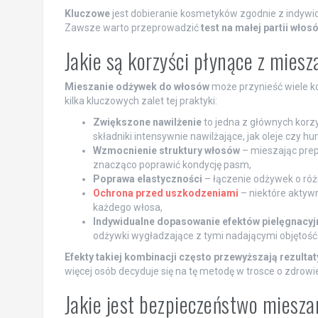
Kluczowe
jest dobieranie kosmetyków zgodnie z indywi
Zawsze warto przeprowadzić
test na małej partii włos
Jakie są korzyści płynące z mies
Mieszanie odżywek do włosów
może przynieść wiele ko
kilka kluczowych zalet tej praktyki:
Zwiększone nawilżenie
to jedna z głównych korz
składniki intensywnie nawilżające, jak oleje czy h
Wzmocnienie struktury włosów
– mieszając prep
znacząco poprawić kondycję pasm,
Poprawa elastyczności
– łączenie odżywek o różn
Ochrona przed uszkodzeniami
– niektóre aktyw
każdego włosa,
Indywidualne dopasowanie efektów pielęgnacyj
odżywki wygładzające z tymi nadającymi objętość
Efekty takiej kombinacji często przewyższają rezulta
więcej osób decyduje się na tę metodę w trosce o zdrowi
Jakie jest bezpieczeństwo miesz