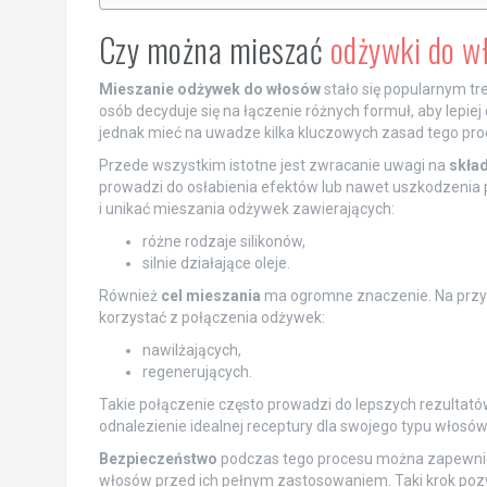
Czy można mieszać
odżywki do w
Mieszanie odżywek do włosów
stało się popularnym tr
osób decyduje się na łączenie różnych formuł, aby lepie
jednak mieć na uwadze kilka kluczowych zasad tego pro
Przede wszystkim istotne jest zwracanie uwagi na
skład
prowadzi do osłabienia efektów lub nawet uszkodzenia p
i unikać mieszania odżywek zawierających:
różne rodzaje silikonów,
silnie działające oleje.
Również
cel mieszania
ma ogromne znaczenie. Na przyk
korzystać z połączenia odżywek:
nawilżających,
regenerujących.
Takie połączenie często prowadzi do lepszych rezultat
odnalezienie idealnej receptury dla swojego typu włosów
Bezpieczeństwo
podczas tego procesu można zapewnić
włosów przed ich pełnym zastosowaniem. Taki krok poz