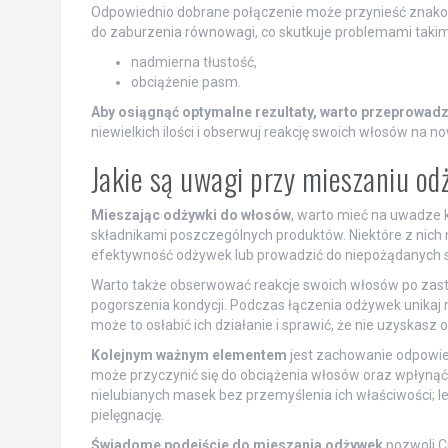
Odpowiednio dobrane połączenie może przynieść znakomi
do zaburzenia równowagi, co skutkuje problemami takimi
nadmierna tłustość,
obciążenie pasm.
Aby osiągnąć optymalne rezultaty, warto przeprowa
niewielkich ilości i obserwuj reakcję swoich włosów na 
Jakie są uwagi przy mieszaniu o
Mieszając odżywki do włosów
, warto mieć na uwadze k
składnikami poszczególnych produktów. Niektóre z nich 
efektywność odżywek lub prowadzić do niepożądanych 
Warto także obserwować reakcje swoich włosów po zast
pogorszenia kondycji. Podczas łączenia odżywek unikaj
może to osłabić ich działanie i sprawić, że nie uzyskasz
Kolejnym ważnym elementem
jest zachowanie odpowied
może przyczynić się do obciążenia włosów oraz wpłynąć n
nielubianych masek bez przemyślenia ich właściwości; le
pielęgnację.
Świadome podejście do mieszania odżywek
pozwoli Ci