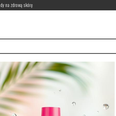
ody na zdrową skórę
ac, szafę i dodatki do komfortowego snu i stylu sypialni
i efekty stosowania
czne wskazówki i porady
 włosów i jak się chronić?
arto mieć w swojej kosmetyczce?