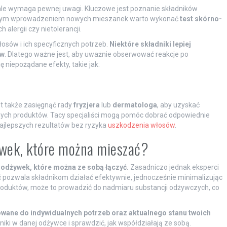
le wymaga pewnej uwagi. Kluczowe jest poznanie składników
arnym wprowadzeniem nowych mieszanek warto wykonać
test skórno-
 alergii czy nietolerancji.
osów i ich specyficznych potrzeb.
Niektóre składniki lepiej
ów
. Dlatego ważne jest, aby uważnie obserwować reakcje po
ę niepożądane efekty, takie jak:
t także zasięgnąć rady
fryzjera
lub
dermatologa
, aby uzyskać
ych produktów. Tacy specjaliści mogą pomóc dobrać odpowiednie
 najlepszych rezultatów bez ryzyka
uszkodzenia włosów
.
ywek, które można mieszać?
 odżywek, które można ze sobą łączyć.
Zasadniczo jednak eksperci
ść pozwala składnikom działać efektywnie, jednocześnie minimalizując
roduktów, może to prowadzić do nadmiaru substancji odżywczych, co
wane do indywidualnych potrzeb oraz aktualnego stanu twoich
iki w danej odżywce i sprawdzić, jak współdziałają ze sobą.