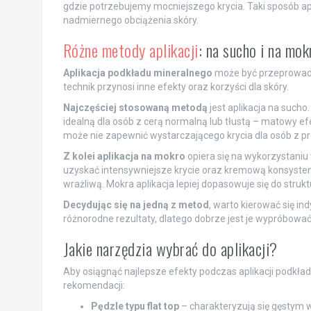
gdzie potrzebujemy mocniejszego krycia. Taki sposób apl
nadmiernego obciążenia skóry.
Różne metody aplikacji
: na sucho i na mok
Aplikacja podkładu mineralnego
może być przeprowad
technik przynosi inne efekty oraz korzyści dla skóry.
Najczęściej stosowaną metodą
jest aplikacja na sucho.
idealną dla osób z cerą normalną lub tłustą – matowy efe
może nie zapewnić wystarczającego krycia dla osób z p
Z kolei aplikacja na mokro
opiera się na wykorzystaniu
uzyskać intensywniejsze krycie oraz kremową konsysten
wrażliwą. Mokra aplikacja lepiej dopasowuje się do strukt
Decydując się na jedną z metod
, warto kierować się in
różnorodne rezultaty, dlatego dobrze jest je wypróbować 
Jakie narzędzia wybrać do aplikacji?
Aby osiągnąć najlepsze efekty podczas aplikacji podkład
rekomendacji:
Pędzle typu flat top
– charakteryzują się gęstym 