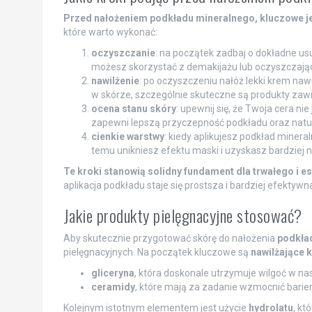
Przed nałożeniem podkładu mineralnego, kluczowe j
które warto wykonać:
oczyszczanie
: na początek zadbaj o dokładne us
możesz skorzystać z demakijażu lub oczyszczające
nawilżenie
: po oczyszczeniu nałóż lekki krem na
w skórze, szczególnie skuteczne są produkty zaw
ocena stanu skóry
: upewnij się, że Twoja cera ni
zapewni lepszą przyczepność podkładu oraz natur
cienkie warstwy
: kiedy aplikujesz podkład minera
temu unikniesz efektu maski i uzyskasz bardziej 
Te kroki stanowią solidny fundament dla trwałego i e
aplikacja podkładu staje się prostsza i bardziej efektywn
Jakie produkty pielęgnacyjne stosować?
Aby skutecznie przygotować skórę do nałożenia
podkła
pielęgnacyjnych. Na początek kluczowe są
nawilżające 
gliceryna
, która doskonale utrzymuje wilgoć w na
ceramidy
, które mają za zadanie wzmocnić barier
Kolejnym istotnym elementem jest użycie
hydrolatu
, kt