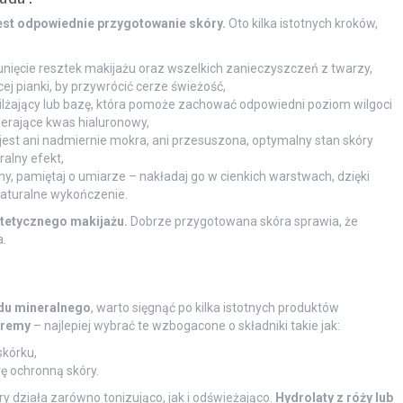
est odpowiednie przygotowanie skóry.
Oto kilka istotnych kroków,
unięcie resztek makijażu oraz wszelkich zanieczyszczeń z twarzy,
j pianki, by przywrócić cerze świeżość,
wilżający lub bazę, która pomoże zachować odpowiedni poziom wilgoci
ierające kwas hialuronowy,
e jest ani nadmiernie mokra, ani przesuszona, optymalny stan skóry
alny efekt,
lny, pamiętaj o umiarze – nakładaj go w cienkich warstwach, dzięki
naturalne wykończenie.
stetycznego makijażu.
Dobrze przygotowana skóra sprawia, że
a.
du mineralnego
, warto sięgnąć po kilka istotnych produktów
kremy
– najlepiej wybrać te wzbogacone o składniki takie jak:
skórku,
ę ochronną skóry.
óry działa zarówno tonizująco, jak i odświeżająco.
Hydrolaty z róży lub