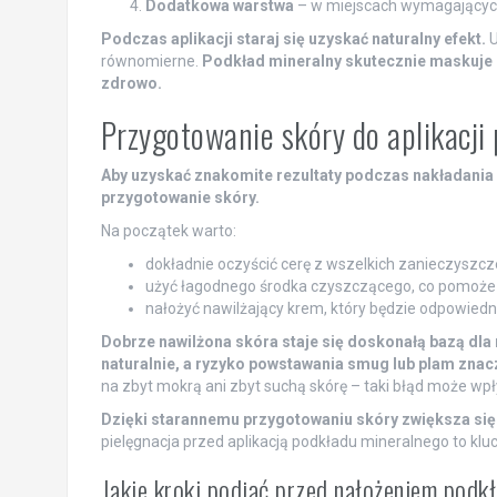
Dodatkowa warstwa
– w miejscach wymagających
Podczas aplikacji staraj się uzyskać naturalny efekt.
U
równomierne.
Podkład mineralny skutecznie maskuje n
zdrowo.
Przygotowanie skóry do aplikacji
Aby uzyskać znakomite rezultaty podczas nakładania 
przygotowanie skóry.
Na początek warto:
dokładnie oczyścić cerę z wszelkich zanieczyszcz
użyć łagodnego środka czyszczącego, co pomoże 
nałożyć nawilżający krem, który będzie odpowiedni
Dobrze nawilżona skóra staje się doskonałą bazą dla 
naturalnie, a ryzyko powstawania smug lub plam znac
na zbyt mokrą ani zbyt suchą skórę – taki błąd może wpł
Dzięki starannemu przygotowaniu skóry zwiększa się 
pielęgnacja przed aplikacją podkładu mineralnego to kl
Jakie kroki podjąć przed nałożeniem podk