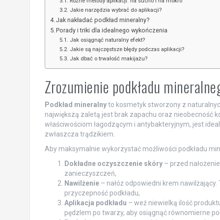
Różne metody aplikacji: na sucho i na mokro
Jakie narzędzia wybrać do aplikacji?
Jak nakładać podkład mineralny?
Porady i triki dla idealnego wykończenia
Jak osiągnąć naturalny efekt?
Jakie są najczęstsze błędy podczas aplikacji?
Jak dbać o trwałość makijażu?
Zrozumienie podkładu mineralne
Podkład mineralny
to kosmetyk stworzony z naturalnych 
największą zaletą jest brak zapachu oraz nieobecność k
właściwościom łagodzącym i antybakteryjnym, jest idea
zwłaszcza trądzikiem.
Aby maksymalnie wykorzystać możliwości podkładu miner
Dokładne oczyszczenie skóry
– przed nałożeniem
zanieczyszczeń,
Nawilżenie
– nałóż odpowiedni krem nawilżający.
przyczepność podkładu,
Aplikacja podkładu
– weź niewielką ilość produktu
pędzlem po twarzy, aby osiągnąć równomierne pok