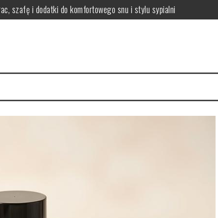
ac, szafę i dodatki do komfortowego snu i stylu sypialni
i efekty stosowania
czne wskazówki i porady
 włosów i jak się chronić?
nikać i łagodzić?
ody na zdrową skórę