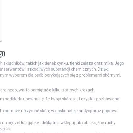
go
składników, takich jak tlenek cynku, tlenki żelaza oraz mika. Jego
onserwantów i szkodliwych substancji chemicznych. Dzięki
lnym wyborem dla osób borykających się z problemami skórnymi,
alnego, warto pamiętać o kilku istotnych krokach:
 podkładu upewnij się, że twoja skóra jest czysta i pozbawiona
 To pomoże utrzymać skórę w doskonałej kondycji oraz poprawi
 na pędzel lub gąbkę i delikatnie wklepuj lub rób okrężne ruchy
rycie,