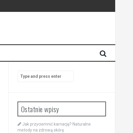
Search
for:
Ostatnie wpisy
Jak przyciemnić karnację? Naturalne
metody na zdrową skórę