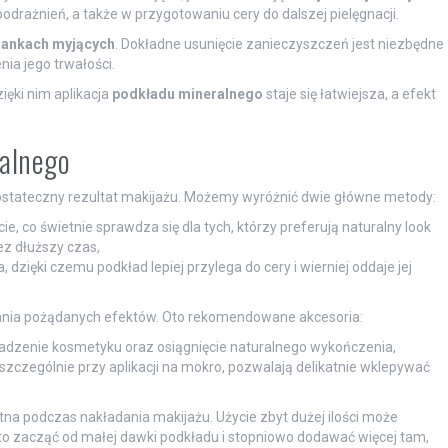
rażnień, a także w przygotowaniu cery do dalszej pielęgnacji.
iankach myjących
. Dokładne usunięcie zanieczyszczeń jest niezbędne
ia jego trwałości.
ięki nim aplikacja
podkładu mineralnego
staje się łatwiejsza, a efekt
ralnego
ostateczny rezultat makijażu. Możemy wyróżnić dwie główne metody:
cie, co świetnie sprawdza się dla tych, którzy preferują naturalny look
z dłuższy czas,
 dzięki czemu podkład lepiej przylega do cery i wierniej oddaje jej
kania pożądanych efektów. Oto rekomendowane akcesoria:
dzenie kosmetyku oraz osiągnięcie naturalnego wykończenia,
zczególnie przy aplikacji na mokro, pozwalają delikatnie wklepywać
otna podczas nakładania makijażu. Użycie zbyt dużej ilości może
o zacząć od małej dawki podkładu i stopniowo dodawać więcej tam,