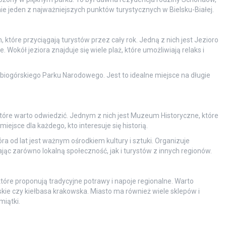
e jeden z najważniejszych punktów turystycznych w Bielsku-Białej.
h, które przyciągają turystów przez cały rok. Jedną z nich jest Jezioro
 Wokół jeziora znajduje się wiele plaż, które umożliwiają relaks i
 Babiogórskiego Parku Narodowego. Jest to idealne miejsce na długie
 które warto odwiedzić. Jednym z nich jest Muzeum Historyczne, które
miejsce dla każdego, kto interesuje się historią.
a od lat jest ważnym ośrodkiem kultury i sztuki. Organizuje
ąc zarówno lokalną społeczność, jak i turystów z innych regionów.
, które proponują tradycyjne potrawy i napoje regionalne. Warto
skie czy kiełbasa krakowska. Miasto ma również wiele sklepów i
miątki.