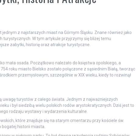
st jednym z najstarszych miast na Górnym Śląsku. Znane również jako
ach turystycznych. W tym artykule przyjrzymy się bliżej temu
ze zabytki, historię oraz atrakcje turystyczne.
 jako mała osada. Początkowo należało do księstwa opolskiego, a
754 roku miasto Bielsko zostało połączone z sąsiednim Białą, tworząc
rodkiem przemysłowym, szczególnie w XIX wieku, kiedy to rozwinął
ją uwagę turystów z całego świata. Jednym z najważniejszych
ku i był siedzibą wielu polskich rodów arystokratycznych. Dziś jest to
ego rodzaju wystawy i wydarzenia kulturalne.
kich, które znajduje się na starym cmentarzu przy kościele św.
ogatej historii miasta.
ożony w pięknym parku. To był dawna rezydencja rodziny Schönaów,