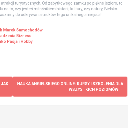
w i atrakcji turystycznych. Od zabytkowego zamku po piękne jezioro, to
 to, czy jesteś miłośnikiem historii, kultury, czy natury, Bielsko-
praszamy do odkrywania uroków tego unikalnego miejsca!
ych Marek Samochodów
wadzenia Biznesu
ako Pasja i Hobby
 JAK
NAUKA ANGIELSKIEGO ONLINE: KURSY I SZKOLENIA DLA
WSZYSTKICH POZIOMÓW
→