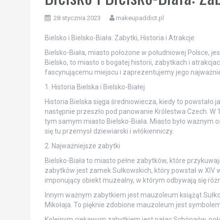
28 stycznia 2023
makeupaddict.pl
Bielsko i Bielsko-Biała: Zabytki, Historia i Atrakcje
Bielsko-Biała, miasto położone w południowej Polsce, je
Bielsko, to miasto o bogatej historii, zabytkach i atrakcj
fascynującemu miejscu i zaprezentujemy jego najważniejs
1. Historia Bielska i Bielsko-Białej
Historia Bielska sięga średniowiecza, kiedy to powstało
następnie przeszło pod panowanie Królestwa Czech. W 1
tym samym miasto Bielsko-Biała. Miasto było ważnym oś
się tu przemysł dziewiarski i włókienniczy.
2. Najważniejsze zabytki
Bielsko-Biała to miasto pełne zabytków, które przykuwa
zabytków jest zamek Sułkowskich, który powstał w XIV wie
imponujący obiekt muzealny, w którym odbywają się różn
Innym ważnym zabytkiem jest mauzoleum książąt Sułkows
Mikołaja. To pięknie zdobione mauzoleum jest symbolem b
Kolejnym ciekawym zabytkiem jest pałac Schönaów, poł