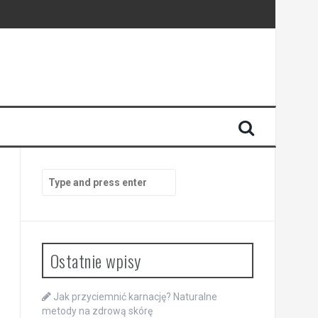
Search
for:
Ostatnie wpisy
Jak przyciemnić karnację? Naturalne
metody na zdrową skórę