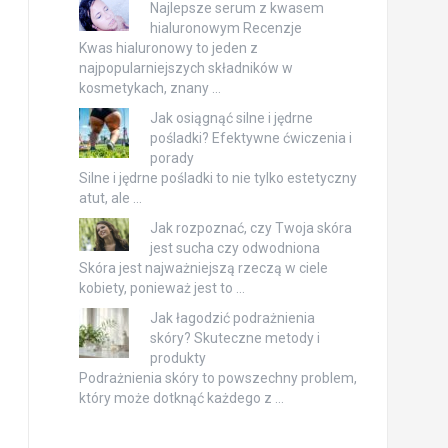
Najlepsze serum z kwasem
hialuronowym Recenzje
Kwas hialuronowy to jeden z
najpopularniejszych składników w
kosmetykach, znany …
Jak osiągnąć silne i jędrne
pośladki? Efektywne ćwiczenia i
porady
Silne i jędrne pośladki to nie tylko estetyczny
atut, ale …
Jak rozpoznać, czy Twoja skóra
jest sucha czy odwodniona
Skóra jest najważniejszą rzeczą w ciele
kobiety, ponieważ jest to …
Jak łagodzić podrażnienia
skóry? Skuteczne metody i
produkty
Podrażnienia skóry to powszechny problem,
który może dotknąć każdego z …