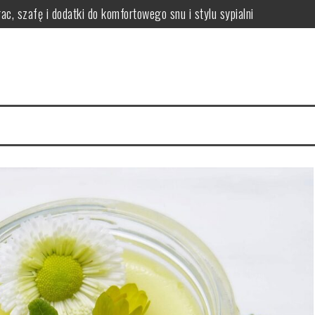
ac, szafę i dodatki do komfortowego snu i stylu sypialni
i efekty stosowania
czne wskazówki i porady
 włosów i jak się chronić?
nikać i łagodzić?
ody na zdrową skórę